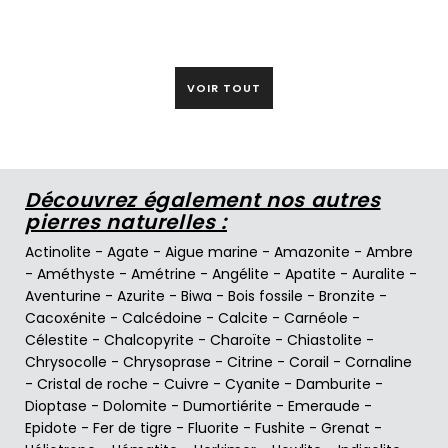
VOIR TOUT
Découvrez également nos autres
pierres naturelles :
Actinolite
-
Agate
-
Aigue marine
-
Amazonite
-
Ambre
-
Améthyste
-
Amétrine
-
Angélite
-
Apatite
-
Auralite
-
Aventurine
-
Azurite
-
Biwa
-
Bois fossile
-
Bronzite
-
Cacoxénite
-
Calcédoine
-
Calcite
-
Carnéole
-
Célestite
-
Chalcopyrite
-
Charoïte
-
Chiastolite
-
Chrysocolle
-
Chrysoprase
-
Citrine
-
Corail
-
Cornaline
-
Cristal de roche
-
Cuivre
-
Cyanite
-
Damburite
-
Dioptase
-
Dolomite
-
Dumortiérite
-
Emeraude
-
Epidote
-
Fer de tigre
-
Fluorite
-
Fushite
-
Grenat
-