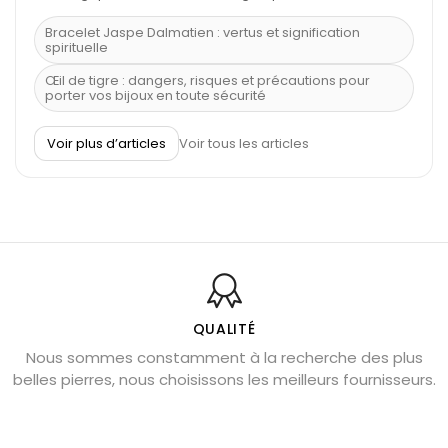
Bracelet Jaspe Dalmatien : vertus et signification
spirituelle
Œil de tigre : dangers, risques et précautions pour
porter vos bijoux en toute sécurité
À quel poignet porter un bracelet de pierre
Voir plus d’articles
Voir tous les articles
Découvrez le scorpion et ses pierres
Pierre du Sagittaire : pierre porte-bonheur
Balance : traits de caractère et pierres
Pierres naturelles de la communication
Bienfaits de la sélénite – pierre des anges
L’améthyste est-elle faite pour moi ?
QUALITÉ
Nous sommes constamment à la recherche des plus
Chrysocolle : pierre apaisante
belles pierres, nous choisissons les meilleurs fournisseurs.
Obsidienne dorée : vertus et signification
11 pierres semi-précieuses bleues