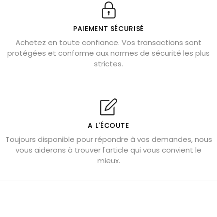
Véritable citrine naturelle non chauffée
Où placer la citrine dans la maison
PAIEMENT SÉCURISÉ
Pierre de lave : propriétés et bienfaits
Achetez en toute confiance. Vos transactions sont
protégées et conforme aux normes de sécurité les plus
Cornaline : propriétés magiques
strictes.
Capricorne : quelles pierres choisir
Quartz rose : douceur et apaisement
Shungite : purification et protection
Bagues en labradorite argent 925
A L'ÉCOUTE
Tourmaline noire : danger et vertus
Toujours disponible pour répondre à vos demandes, nous
Lapis lazuli : propriétés et précautions
vous aiderons à trouver l'article qui vous convient le
mieux.
Citrine : propriétés magiques
Aigue-marine : propriétés et couleurs
Pierres de souci et anxiété
Pierres pour la confiance en soi