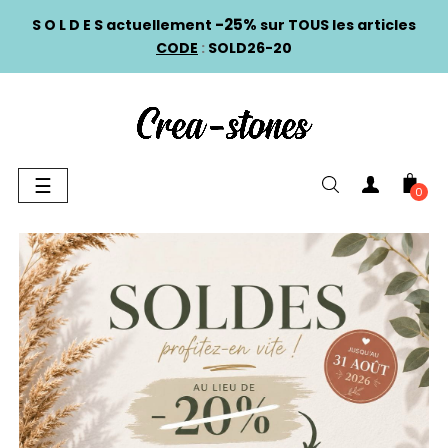
-25%
S O L D E S actuellement
sur TOUS les articles
CODE
:
SOLD26-20
Basculer
☰
0
la
navigation