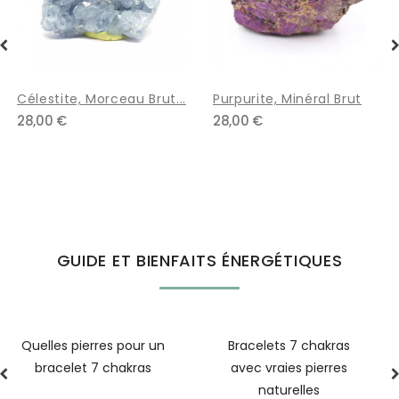
Purpurite, Minéral Brut
Druse De Quartz Titane...
28,00 €
42,00 €
GUIDE ET BIENFAITS ÉNERGÉTIQUES
Bracelets 7 chakras
Bracelet Jaspe
avec vraies pierres
Dalmatien : vertus et
naturelles
signification spirituelle