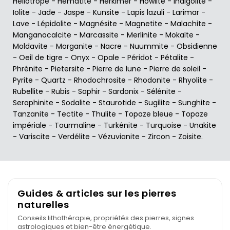
Héliotrope
-
Hématite
-
Herkimer
-
Howlite
-
Indigolite
-
Iolite
-
Jade
-
Jaspe
-
Kunsite
-
Lapis lazuli
-
Larimar
-
Lave
-
Lépidolite
-
Magnésite
-
Magnetite
-
Malachite
-
Manganocalcite
-
Marcassite
-
Merlinite
-
Mokaïte
-
Moldavite
-
Morganite
-
Nacre
-
Nuummite
-
Obsidienne
-
Oeil de tigre
-
Onyx
-
Opale
-
Péridot
-
Pétalite
-
Phrénite
-
Pietersite
-
Pierre de lune
-
Pierre de soleil
-
Pyrite
-
Quartz
-
Rhodochrosite
-
Rhodonite
-
Rhyolite
-
Rubellite
-
Rubis
-
Saphir
-
Sardonix
-
Sélénite
-
Seraphinite
-
Sodalite
-
Staurotide
-
Sugilite
-
Sunghite
-
Tanzanite
-
Tectite
-
Thulite
-
Topaze bleue
-
Topaze
impériale
-
Tourmaline
-
Turkénite
-
Turquoise
-
Unakite
-
Variscite
-
Verdélite
-
Vézuvianite
-
Zircon
-
Zoisite
.
Guides & articles sur les pierres
naturelles
Conseils lithothérapie, propriétés des pierres, signes
astrologiques et bien-être énergétique.