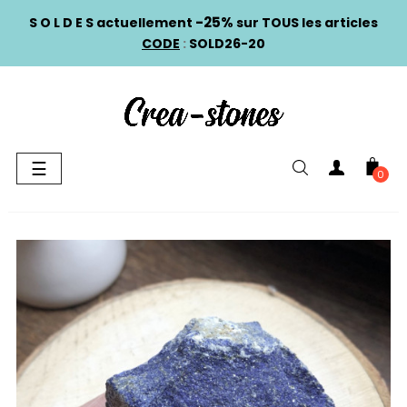
-25%
S O L D E S actuellement
sur TOUS les articles
CODE
:
SOLD26-20
Basculer
☰
0
la
navigation