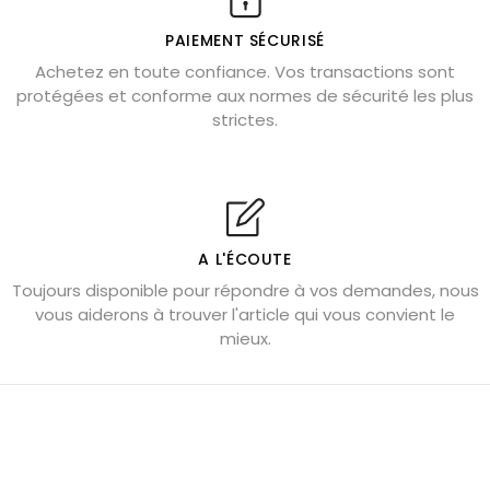
Où placer la citrine dans la maison
PAIEMENT SÉCURISÉ
Pierre de lave : propriétés et bienfaits
Achetez en toute confiance. Vos transactions sont
protégées et conforme aux normes de sécurité les plus
Cornaline : propriétés magiques
strictes.
Capricorne : quelles pierres choisir
Quartz rose : douceur et apaisement
Shungite : purification et protection
Bagues en labradorite argent 925
A L'ÉCOUTE
Tourmaline noire : danger et vertus
Toujours disponible pour répondre à vos demandes, nous
Lapis lazuli : propriétés et précautions
vous aiderons à trouver l'article qui vous convient le
mieux.
Citrine : propriétés magiques
Aigue-marine : propriétés et couleurs
Pierres de souci et anxiété
Pierres pour la confiance en soi