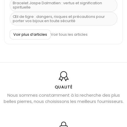
Bracelet Jaspe Dalmatien : vertus et signification
spirituelle
Œil de tigre : dangers, risques et précautions pour
porter vos bijoux en toute sécurité
À quel poignet porter un bracelet de pierre
Voir plus d’articles
Voir tous les articles
Découvrez le scorpion et ses pierres
Pierre du Sagittaire : pierre porte-bonheur
Balance : traits de caractère et pierres
Pierres naturelles de la communication
Bienfaits de la sélénite – pierre des anges
L’améthyste est-elle faite pour moi ?
QUALITÉ
Nous sommes constamment à la recherche des plus
Chrysocolle : pierre apaisante
belles pierres, nous choisissons les meilleurs fournisseurs.
Obsidienne dorée : vertus et signification
11 pierres semi-précieuses bleues
Véritable citrine naturelle non chauffée