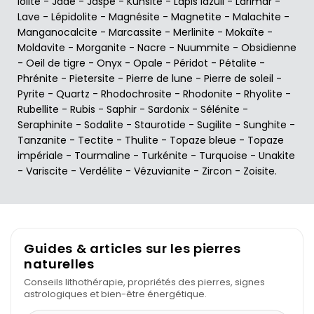
Iolite
-
Jade
-
Jaspe
-
Kunsite
-
Lapis lazuli
-
Larimar
-
Lave
-
Lépidolite
-
Magnésite
-
Magnetite
-
Malachite
-
Manganocalcite
-
Marcassite
-
Merlinite
-
Mokaïte
-
Moldavite
-
Morganite
-
Nacre
-
Nuummite
-
Obsidienne
-
Oeil de tigre
-
Onyx
-
Opale
-
Péridot
-
Pétalite
-
Phrénite
-
Pietersite
-
Pierre de lune
-
Pierre de soleil
-
Pyrite
-
Quartz
-
Rhodochrosite
-
Rhodonite
-
Rhyolite
-
Rubellite
-
Rubis
-
Saphir
-
Sardonix
-
Sélénite
-
Seraphinite
-
Sodalite
-
Staurotide
-
Sugilite
-
Sunghite
-
Tanzanite
-
Tectite
-
Thulite
-
Topaze bleue
-
Topaze
impériale
-
Tourmaline
-
Turkénite
-
Turquoise
-
Unakite
-
Variscite
-
Verdélite
-
Vézuvianite
-
Zircon
-
Zoisite
.
Guides & articles sur les pierres
naturelles
Conseils lithothérapie, propriétés des pierres, signes
astrologiques et bien-être énergétique.