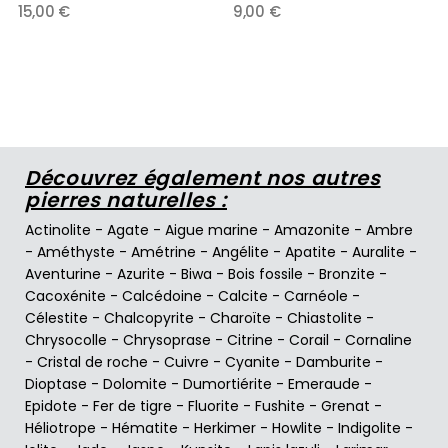
15,00 €
9,00 €
Découvrez également nos autres
pierres naturelles :
Actinolite
-
Agate
-
Aigue marine
-
Amazonite
-
Ambre
-
Améthyste
-
Amétrine
-
Angélite
-
Apatite
-
Auralite
-
Aventurine
-
Azurite
-
Biwa
-
Bois fossile
-
Bronzite
-
Cacoxénite
-
Calcédoine
-
Calcite
-
Carnéole
-
Célestite
-
Chalcopyrite
-
Charoïte
-
Chiastolite
-
Chrysocolle
-
Chrysoprase
-
Citrine
-
Corail
-
Cornaline
-
Cristal de roche
-
Cuivre
-
Cyanite
-
Damburite
-
Dioptase
-
Dolomite
-
Dumortiérite
-
Emeraude
-
Epidote
-
Fer de tigre
-
Fluorite
-
Fushite
-
Grenat
-
Héliotrope
-
Hématite
-
Herkimer
-
Howlite
-
Indigolite
-