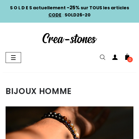
-25%
S O L D E S actuellement
sur TOUS les articles
CODE
:
SOLD26-20
Basculer
☰
0
la
navigation
BIJOUX HOMME