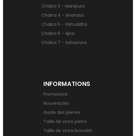
Qu’est-ce qu’une gemme ?
Chakra 3 - Manipura
Signification des pierres de naissance
Chakra 4 - Anahata
Chakra 5 - Vishuddha
Chakra 6 - Ajna
Chakra 7 - Sahasrara
INFORMATIONS
Promotions
Nouveautés
Guide des pierres
Taille de votre pierre
Taille de votre bracelet