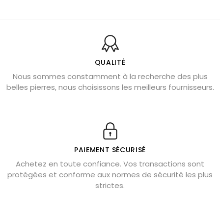
Balance : traits de caractère et pierres
Pierres naturelles de la communication
Bienfaits de la sélénite – pierre des anges
L’améthyste est-elle faite pour moi ?
QUALITÉ
Nous sommes constamment à la recherche des plus
Chrysocolle : pierre apaisante
belles pierres, nous choisissons les meilleurs fournisseurs.
Obsidienne dorée : vertus et signification
11 pierres semi-précieuses bleues
Véritable citrine naturelle non chauffée
Où placer la citrine dans la maison
PAIEMENT SÉCURISÉ
Pierre de lave : propriétés et bienfaits
Achetez en toute confiance. Vos transactions sont
protégées et conforme aux normes de sécurité les plus
Cornaline : propriétés magiques
strictes.
Capricorne : quelles pierres choisir
Quartz rose : douceur et apaisement