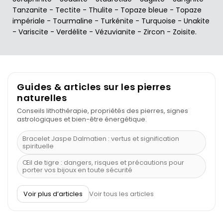
Tanzanite
-
Tectite
-
Thulite
-
Topaze bleue
-
Topaze
impériale
-
Tourmaline
-
Turkénite
-
Turquoise
-
Unakite
-
Variscite
-
Verdélite
-
Vézuvianite
-
Zircon
-
Zoisite
.
Guides & articles sur les pierres
naturelles
Conseils lithothérapie, propriétés des pierres, signes
astrologiques et bien-être énergétique.
Bracelet Jaspe Dalmatien : vertus et signification
spirituelle
Œil de tigre : dangers, risques et précautions pour
porter vos bijoux en toute sécurité
À quel poignet porter un bracelet de pierre
Voir plus d’articles
Voir tous les articles
Découvrez le scorpion et ses pierres
Pierre du Sagittaire : pierre porte-bonheur