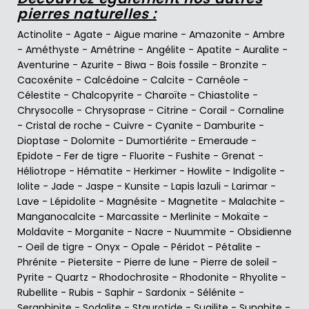
pierres naturelles :
Actinolite
-
Agate
-
Aigue marine
-
Amazonite
-
Ambre
-
Améthyste
-
Amétrine
-
Angélite
-
Apatite
-
Auralite
-
Aventurine
-
Azurite
-
Biwa
-
Bois fossile
-
Bronzite
-
Cacoxénite
-
Calcédoine
-
Calcite
-
Carnéole
-
Célestite
-
Chalcopyrite
-
Charoïte
-
Chiastolite
-
Chrysocolle
-
Chrysoprase
-
Citrine
-
Corail
-
Cornaline
-
Cristal de roche
-
Cuivre
-
Cyanite
-
Damburite
-
Dioptase
-
Dolomite
-
Dumortiérite
-
Emeraude
-
Epidote
-
Fer de tigre
-
Fluorite
-
Fushite
-
Grenat
-
Héliotrope
-
Hématite
-
Herkimer
-
Howlite
-
Indigolite
-
Iolite
-
Jade
-
Jaspe
-
Kunsite
-
Lapis lazuli
-
Larimar
-
Lave
-
Lépidolite
-
Magnésite
-
Magnetite
-
Malachite
-
Manganocalcite
-
Marcassite
-
Merlinite
-
Mokaïte
-
Moldavite
-
Morganite
-
Nacre
-
Nuummite
-
Obsidienne
-
Oeil de tigre
-
Onyx
-
Opale
-
Péridot
-
Pétalite
-
Phrénite
-
Pietersite
-
Pierre de lune
-
Pierre de soleil
-
Pyrite
-
Quartz
-
Rhodochrosite
-
Rhodonite
-
Rhyolite
-
Rubellite
-
Rubis
-
Saphir
-
Sardonix
-
Sélénite
-
Seraphinite
-
Sodalite
-
Staurotide
-
Sugilite
-
Sunghite
-