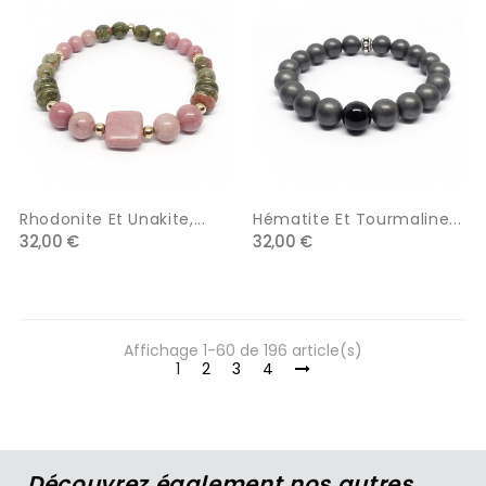
Rhodonite Et Unakite,...
Hématite Et Tourmaline...
32,00 €
32,00 €
Affichage 1-60 de 196 article(s)
1
2
3
4
Découvrez également nos autres