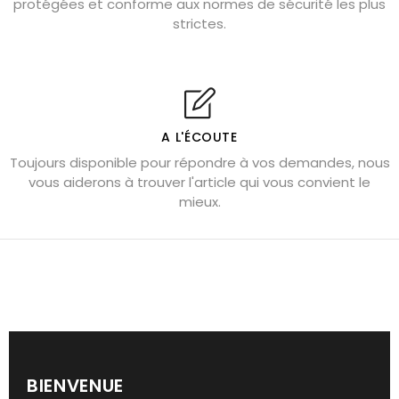
protégées et conforme aux normes de sécurité les plus
Cornaline : propriétés magiques
strictes.
Capricorne : quelles pierres choisir
Quartz rose : douceur et apaisement
Shungite : purification et protection
Bagues en labradorite argent 925
A L'ÉCOUTE
Tourmaline noire : danger et vertus
Toujours disponible pour répondre à vos demandes, nous
Lapis lazuli : propriétés et précautions
vous aiderons à trouver l'article qui vous convient le
mieux.
Citrine : propriétés magiques
Aigue-marine : propriétés et couleurs
Pierres de souci et anxiété
Pierres pour la confiance en soi
Pierres pour attirer l’amour
Dormir avec l’œil de tigre ?
BIENVENUE
Bracelets anti-stress en pierre