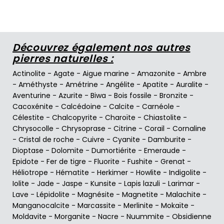
Découvrez également nos autres
pierres naturelles :
Actinolite
-
Agate
-
Aigue marine
-
Amazonite
-
Ambre
-
Améthyste
-
Amétrine
-
Angélite
-
Apatite
-
Auralite
-
Aventurine
-
Azurite
-
Biwa
-
Bois fossile
-
Bronzite
-
Cacoxénite
-
Calcédoine
-
Calcite
-
Carnéole
-
Célestite
-
Chalcopyrite
-
Charoïte
-
Chiastolite
-
Chrysocolle
-
Chrysoprase
-
Citrine
-
Corail
-
Cornaline
-
Cristal de roche
-
Cuivre
-
Cyanite
-
Damburite
-
Dioptase
-
Dolomite
-
Dumortiérite
-
Emeraude
-
Epidote
-
Fer de tigre
-
Fluorite
-
Fushite
-
Grenat
-
Héliotrope
-
Hématite
-
Herkimer
-
Howlite
-
Indigolite
-
Iolite
-
Jade
-
Jaspe
-
Kunsite
-
Lapis lazuli
-
Larimar
-
Lave
-
Lépidolite
-
Magnésite
-
Magnetite
-
Malachite
-
Manganocalcite
-
Marcassite
-
Merlinite
-
Mokaïte
-
Moldavite
-
Morganite
-
Nacre
-
Nuummite
-
Obsidienne