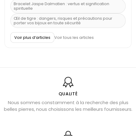
Bracelet Jaspe Dalmatien : vertus et signification
spirituelle
Œil de tigre : dangers, risques et précautions pour
porter vos bijoux en toute sécurité
À quel poignet porter un bracelet de pierre
Voir plus d’articles
Voir tous les articles
Découvrez le scorpion et ses pierres
Pierre du Sagittaire : pierre porte-bonheur
Balance : traits de caractère et pierres
Pierres naturelles de la communication
Bienfaits de la sélénite – pierre des anges
L’améthyste est-elle faite pour moi ?
QUALITÉ
Nous sommes constamment à la recherche des plus
Chrysocolle : pierre apaisante
belles pierres, nous choisissons les meilleurs fournisseurs.
Obsidienne dorée : vertus et signification
11 pierres semi-précieuses bleues
Véritable citrine naturelle non chauffée