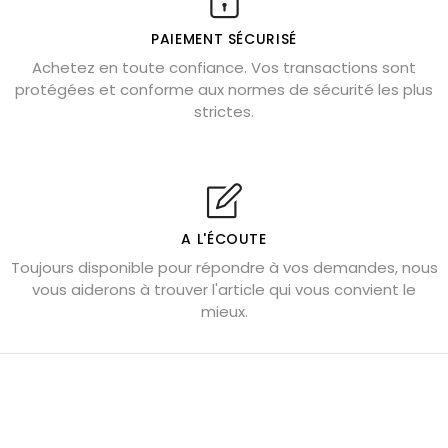
Où placer la citrine dans la maison
PAIEMENT SÉCURISÉ
Pierre de lave : propriétés et bienfaits
Achetez en toute confiance. Vos transactions sont
protégées et conforme aux normes de sécurité les plus
Cornaline : propriétés magiques
strictes.
Capricorne : quelles pierres choisir
Quartz rose : douceur et apaisement
Shungite : purification et protection
Bagues en labradorite argent 925
A L'ÉCOUTE
Tourmaline noire : danger et vertus
Toujours disponible pour répondre à vos demandes, nous
Lapis lazuli : propriétés et précautions
vous aiderons à trouver l'article qui vous convient le
mieux.
Citrine : propriétés magiques
Aigue-marine : propriétés et couleurs
Pierres de souci et anxiété
Pierres pour la confiance en soi