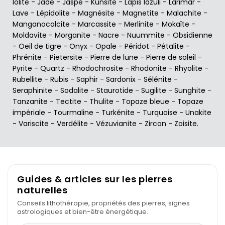
Iolite
-
Jade
-
Jaspe
-
Kunsite
-
Lapis lazuli
-
Larimar
-
Lave
-
Lépidolite
-
Magnésite
-
Magnetite
-
Malachite
-
Manganocalcite
-
Marcassite
-
Merlinite
-
Mokaïte
-
Moldavite
-
Morganite
-
Nacre
-
Nuummite
-
Obsidienne
-
Oeil de tigre
-
Onyx
-
Opale
-
Péridot
-
Pétalite
-
Phrénite
-
Pietersite
-
Pierre de lune
-
Pierre de soleil
-
Pyrite
-
Quartz
-
Rhodochrosite
-
Rhodonite
-
Rhyolite
-
Rubellite
-
Rubis
-
Saphir
-
Sardonix
-
Sélénite
-
Seraphinite
-
Sodalite
-
Staurotide
-
Sugilite
-
Sunghite
-
Tanzanite
-
Tectite
-
Thulite
-
Topaze bleue
-
Topaze
impériale
-
Tourmaline
-
Turkénite
-
Turquoise
-
Unakite
-
Variscite
-
Verdélite
-
Vézuvianite
-
Zircon
-
Zoisite
.
Guides & articles sur les pierres
naturelles
Conseils lithothérapie, propriétés des pierres, signes
astrologiques et bien-être énergétique.