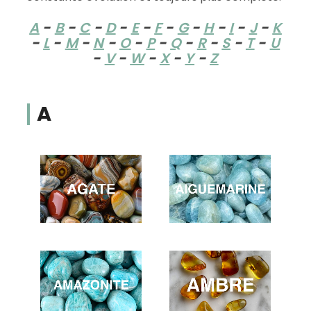
A
-
B
-
C
-
D
-
E
-
F
-
G
-
H
-
I
-
J
-
K
-
L
-
M
-
N
-
O
-
P
-
Q
-
R
-
S
-
T
-
U
-
V
-
W
-
X
-
Y
-
Z
A