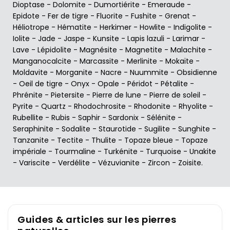
Dioptase
-
Dolomite
-
Dumortiérite
-
Emeraude
-
Epidote
-
Fer de tigre
-
Fluorite
-
Fushite
-
Grenat
-
Héliotrope
-
Hématite
-
Herkimer
-
Howlite
-
Indigolite
-
Iolite
-
Jade
-
Jaspe
-
Kunsite
-
Lapis lazuli
-
Larimar
-
Lave
-
Lépidolite
-
Magnésite
-
Magnetite
-
Malachite
-
Manganocalcite
-
Marcassite
-
Merlinite
-
Mokaïte
-
Moldavite
-
Morganite
-
Nacre
-
Nuummite
-
Obsidienne
-
Oeil de tigre
-
Onyx
-
Opale
-
Péridot
-
Pétalite
-
Phrénite
-
Pietersite
-
Pierre de lune
-
Pierre de soleil
-
Pyrite
-
Quartz
-
Rhodochrosite
-
Rhodonite
-
Rhyolite
-
Rubellite
-
Rubis
-
Saphir
-
Sardonix
-
Sélénite
-
Seraphinite
-
Sodalite
-
Staurotide
-
Sugilite
-
Sunghite
-
Tanzanite
-
Tectite
-
Thulite
-
Topaze bleue
-
Topaze
impériale
-
Tourmaline
-
Turkénite
-
Turquoise
-
Unakite
-
Variscite
-
Verdélite
-
Vézuvianite
-
Zircon
-
Zoisite
.
Guides & articles sur les pierres