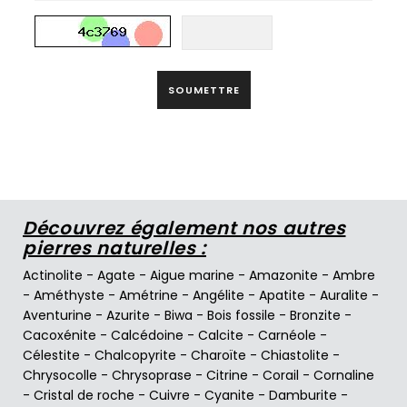
SOUMETTRE
Découvrez également nos autres
pierres naturelles :
Actinolite
-
Agate
-
Aigue marine
-
Amazonite
-
Ambre
-
Améthyste
-
Amétrine
-
Angélite
-
Apatite
-
Auralite
-
Aventurine
-
Azurite
-
Biwa
-
Bois fossile
-
Bronzite
-
Cacoxénite
-
Calcédoine
-
Calcite
-
Carnéole
-
Célestite
-
Chalcopyrite
-
Charoïte
-
Chiastolite
-
Chrysocolle
-
Chrysoprase
-
Citrine
-
Corail
-
Cornaline
-
Cristal de roche
-
Cuivre
-
Cyanite
-
Damburite
-