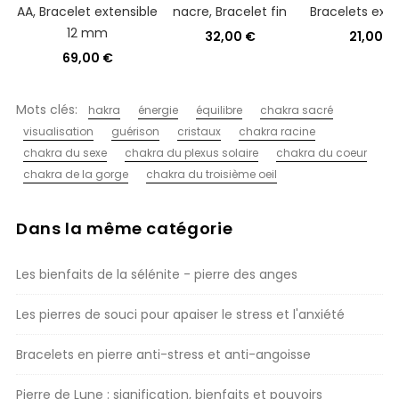
AA, Bracelet extensible
nacre, Bracelet fin
Bracelets exte
12 mm
32,00 €
21,00 €
69,00 €
Mots clés:
hakra
énergie
équilibre
chakra sacré
visualisation
guérison
cristaux
chakra racine
chakra du sexe
chakra du plexus solaire
chakra du coeur
chakra de la gorge
chakra du troisième oeil
Dans la même catégorie
Les bienfaits de la sélénite - pierre des anges
Les pierres de souci pour apaiser le stress et l'anxiété
Bracelets en pierre anti-stress et anti-angoisse
Pierre de Lune : signification, bienfaits et pouvoirs