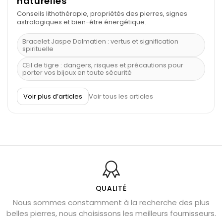
naturelles
Conseils lithothérapie, propriétés des pierres, signes
astrologiques et bien-être énergétique.
Bracelet Jaspe Dalmatien : vertus et signification
spirituelle
Œil de tigre : dangers, risques et précautions pour
porter vos bijoux en toute sécurité
À quel poignet porter un bracelet de pierre
Voir plus d’articles
Voir tous les articles
Découvrez le scorpion et ses pierres
Pierre du Sagittaire : pierre porte-bonheur
Balance : traits de caractère et pierres
Pierres naturelles de la communication
Bienfaits de la sélénite – pierre des anges
L’améthyste est-elle faite pour moi ?
QUALITÉ
Nous sommes constamment à la recherche des plus
Chrysocolle : pierre apaisante
belles pierres, nous choisissons les meilleurs fournisseurs.
Obsidienne dorée : vertus et signification