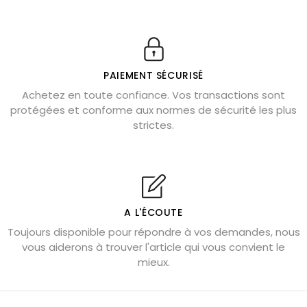
11 pierres semi-précieuses bleues
Véritable citrine naturelle non chauffée
Où placer la citrine dans la maison
PAIEMENT SÉCURISÉ
Pierre de lave : propriétés et bienfaits
Achetez en toute confiance. Vos transactions sont
protégées et conforme aux normes de sécurité les plus
Cornaline : propriétés magiques
strictes.
Capricorne : quelles pierres choisir
Quartz rose : douceur et apaisement
Shungite : purification et protection
Bagues en labradorite argent 925
A L'ÉCOUTE
Tourmaline noire : danger et vertus
Toujours disponible pour répondre à vos demandes, nous
Lapis lazuli : propriétés et précautions
vous aiderons à trouver l'article qui vous convient le
mieux.
Citrine : propriétés magiques
Aigue-marine : propriétés et couleurs