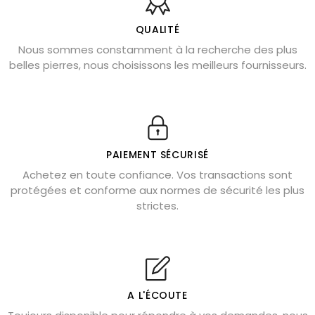
Bienfaits de la sélénite – pierre des anges
L’améthyste est-elle faite pour moi ?
QUALITÉ
Nous sommes constamment à la recherche des plus
Chrysocolle : pierre apaisante
belles pierres, nous choisissons les meilleurs fournisseurs.
Obsidienne dorée : vertus et signification
11 pierres semi-précieuses bleues
Véritable citrine naturelle non chauffée
Où placer la citrine dans la maison
PAIEMENT SÉCURISÉ
Pierre de lave : propriétés et bienfaits
Achetez en toute confiance. Vos transactions sont
protégées et conforme aux normes de sécurité les plus
Cornaline : propriétés magiques
strictes.
Capricorne : quelles pierres choisir
Quartz rose : douceur et apaisement
Shungite : purification et protection
Bagues en labradorite argent 925
A L'ÉCOUTE
Tourmaline noire : danger et vertus