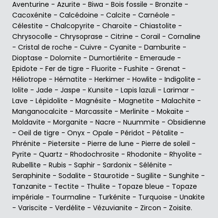
Aventurine
-
Azurite
-
Biwa
-
Bois fossile
-
Bronzite
-
Cacoxénite
-
Calcédoine
-
Calcite
-
Carnéole
-
Célestite
-
Chalcopyrite
-
Charoïte
-
Chiastolite
-
Chrysocolle
-
Chrysoprase
-
Citrine
-
Corail
-
Cornaline
-
Cristal de roche
-
Cuivre
-
Cyanite
-
Damburite
-
Dioptase
-
Dolomite
-
Dumortiérite
-
Emeraude
-
Epidote
-
Fer de tigre
-
Fluorite
-
Fushite
-
Grenat
-
Héliotrope
-
Hématite
-
Herkimer
-
Howlite
-
Indigolite
-
Iolite
-
Jade
-
Jaspe
-
Kunsite
-
Lapis lazuli
-
Larimar
-
Lave
-
Lépidolite
-
Magnésite
-
Magnetite
-
Malachite
-
Manganocalcite
-
Marcassite
-
Merlinite
-
Mokaïte
-
Moldavite
-
Morganite
-
Nacre
-
Nuummite
-
Obsidienne
-
Oeil de tigre
-
Onyx
-
Opale
-
Péridot
-
Pétalite
-
Phrénite
-
Pietersite
-
Pierre de lune
-
Pierre de soleil
-
Pyrite
-
Quartz
-
Rhodochrosite
-
Rhodonite
-
Rhyolite
-
Rubellite
-
Rubis
-
Saphir
-
Sardonix
-
Sélénite
-
Seraphinite
-
Sodalite
-
Staurotide
-
Sugilite
-
Sunghite
-
Tanzanite
-
Tectite
-
Thulite
-
Topaze bleue
-
Topaze
impériale
-
Tourmaline
-
Turkénite
-
Turquoise
-
Unakite
-
Variscite
-
Verdélite
-
Vézuvianite
-
Zircon
-
Zoisite
.