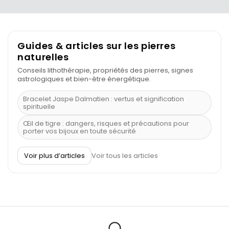
Guides & articles sur les pierres
naturelles
Conseils lithothérapie, propriétés des pierres, signes
astrologiques et bien-être énergétique.
Bracelet Jaspe Dalmatien : vertus et signification
spirituelle
Œil de tigre : dangers, risques et précautions pour
porter vos bijoux en toute sécurité
À quel poignet porter un bracelet de pierre
Voir plus d’articles
Voir tous les articles
Découvrez le scorpion et ses pierres
Pierre du Sagittaire : pierre porte-bonheur
Balance : traits de caractère et pierres
Pierres naturelles de la communication