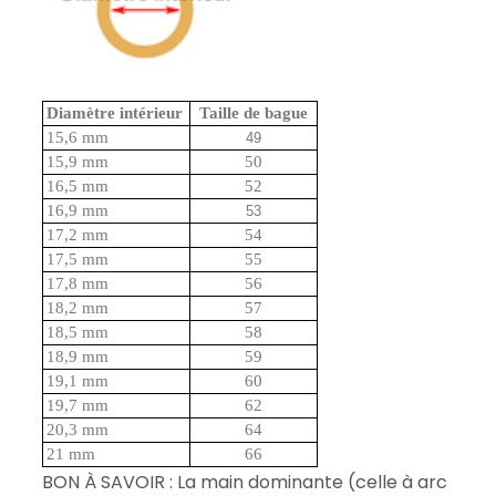
Diamètre intérieur
Taille de bague
15,6 mm
49
15,9 mm
50
16,5 mm
52
16,9 mm
53
17,2 mm
54
17,5 mm
55
17,8 mm
56
18,2 mm
57
18,5 mm
58
18,9 mm
59
19,1 mm
60
19,7 mm
62
20,3 mm
64
21 mm
66
BON À SAVOIR : La main dominante (celle à arc