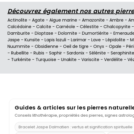
Découvrez également nos autres pierres
Actinolite
-
Agate
-
Aigue marine
-
Amazonite
-
Ambre
-
Am
Calcédoine
-
Calcite
-
Carnéole
-
Célestite
-
Chalcopyrite
Damburite
-
Dioptase
-
Dolomite
-
Dumortiérite
-
Emeraud
Jaspe
-
Kunsite
-
Lapis lazuli
-
Larimar
-
Lave
-
Lépidolite
-
M
Nuummite
-
Obsidienne
-
Oeil de tigre
-
Onyx
-
Opale
-
Pér
-
Rubellite
-
Rubis
-
Saphir
-
Sardonix
-
Sélénite
-
Seraphinit
-
Turkénite
-
Turquoise
-
Unakite
-
Variscite
-
Verdélite
-
Vé
Guides & articles sur les pierres naturell
Conseils lithothérapie, propriétés des pierres, signes astrol
Bracelet Jaspe Dalmatien : vertus et signification spirituelle