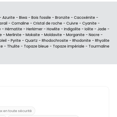
-
Azurite
-
Biwa
-
Bois fossile
-
Bronzite
-
Cacoxénite
-
orail
-
Cornaline
-
Cristal de roche
-
Cuivre
-
Cyanite
-
e
-
Hématite
-
Herkimer
-
Howlite
-
Indigolite
-
Iolite
-
Jade
-
e
-
Merlinite
-
Mokaïte
-
Moldavite
-
Morganite
-
Nacre
-
oleil
-
Pyrite
-
Quartz
-
Rhodochrosite
-
Rhodonite
-
Rhyolite
te
-
Thulite
-
Topaze bleue
-
Topaze impériale
-
Tourmaline
ux en toute sécurité