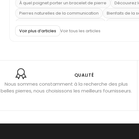
À quel poignet porter un bracelet de pierre
Découvrez l
Pierres naturelles de la communication
Bienfaits de la 
Obsidienne dorée : vertus et signification
11 pierres se
Voir plus d’articles
Voir tous les articles
Pierre de lave : propriétés et bienfaits
Cornaline : prop
Shungite : purification et protection
Bagues en labradori
Aigue-marine : propriétés et couleurs
Pierres de souci 
Bracelets anti-stress en pierre
Pierre de lune : bienfaits
Obsidienne noire : danger ?
Guide des pierres de prote
QUALITÉ
Nous sommes constamment à la recherche des plus
Pierres pour les examens
Pierres anti-déprime
Mieu
belles pierres, nous choisissons les meilleurs fournisseurs.
Porter l’œil de tigre
Ouvrir les chakras
Géode d’amét