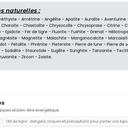
 naturelles :
éthyste
-
Amétrine
-
Angélite
-
Apatite
-
Auralite
-
Aventurine
-
Charoïte
-
Chiastolite
-
Chrysocolle
-
Chrysoprase
-
Citrine
-
C
e
-
Epidote
-
Fer de tigre
-
Fluorite
-
Fushite
-
Grenat
-
Héliotrop
agnésite
-
Magnetite
-
Malachite
-
Manganocalcite
-
Marcassit
idot
-
Pétalite
-
Phrénite
-
Pietersite
-
Pierre de lune
-
Pierre de s
e
-
Sodalite
-
Staurotide
-
Sugilite
-
Sunghite
-
Tanzanite
-
Tecti
zuvianite
-
Zircon
-
Zoisite
.
es
ogiques et bien-être énergétique.
Œil de tigre : dangers, risques et précautions pour porter vos bijo