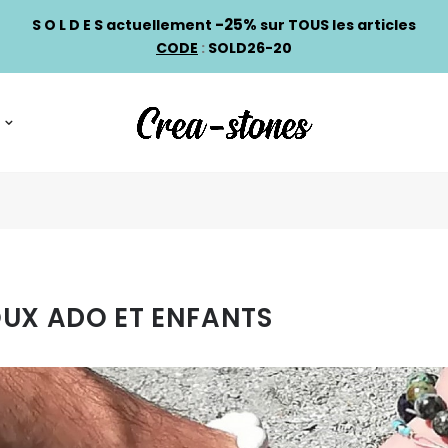
-25%
S O L D E S actuellement
sur TOUS les articles
CODE
:
SOLD26-20
OUX ADO ET ENFANTS