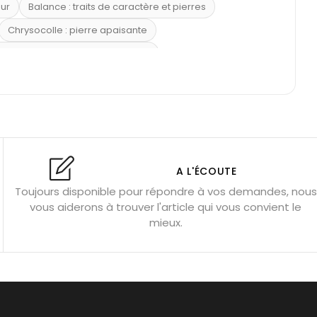
eur
Balance : traits de caractère et pierres
Chrysocolle : pierre apaisante
 placer la citrine dans la maison
e : douceur et apaisement
: propriétés et précautions
Citrine : propriétés magiques
l’amour
Dormir avec l’œil de tigre ?
Dormir avec des pierres
res
Fluorite : pierre la plus colorée
A L'ÉCOUTE
Toujours disponible pour répondre à vos demandes, nous
tion
Bracelets de perles pour homme
vous aiderons à trouver l'article qui vous convient le
u’une gemme ?
Signification des pierres de naissance
mieux.