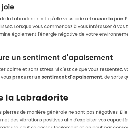
 joie
de la Labradorite est qu'elle vous aide à
trouver la joie
. 
plissez. Lorsque vous commencez à vous intéresser à vos 
 élimine également l'énergie négative de votre environnem
ure un sentiment d'apaisement
rester calme et sans stress. Si c'est ce que vous ressentez, 
e vous
procurer un sentiment d'apaisement
, de sorte 
e la Labradorite
Les pierres de manière générale ne sont pas négatives. Ell
met des vibrations positives afin d'exploiter vos capacité
Labradorite peut se casser facilement et on peut par cons