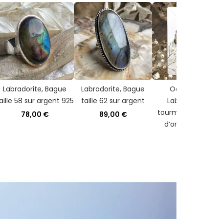
Labradorite, Bague
Labradorite, Bague
Oeil de tigre,
aille 58 sur argent 925
taille 62 sur argent
Labradorite et
tourmaline, Boucl
78,00 €
89,00 €
d’oreilles argent
11,00 €