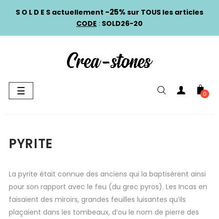
-25%
S O L D E S actuellement
sur TOUS les articles
CODE
:
SOLD26-20
Basculer
☰
0
la
navigation
PYRITE
La pyrite était connue des anciens qui la baptisèrent ainsi
pour son rapport avec le feu (du grec pyros). Les Incas en
faisaient des miroirs, grandes feuilles luisantes qu’ils
plaçaient dans les tombeaux, d’ou le nom de pierre des