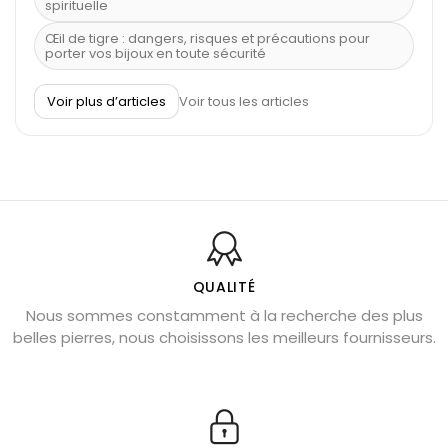
spirituelle
Œil de tigre : dangers, risques et précautions pour
porter vos bijoux en toute sécurité
À quel poignet porter un bracelet de pierre
Voir plus d’articles
Voir tous les articles
Découvrez le scorpion et ses pierres
Pierre du Sagittaire : pierre porte-bonheur
Balance : traits de caractère et pierres
Pierres naturelles de la communication
Bienfaits de la sélénite – pierre des anges
L’améthyste est-elle faite pour moi ?
QUALITÉ
Nous sommes constamment à la recherche des plus
Chrysocolle : pierre apaisante
belles pierres, nous choisissons les meilleurs fournisseurs.
Obsidienne dorée : vertus et signification
11 pierres semi-précieuses bleues
Véritable citrine naturelle non chauffée