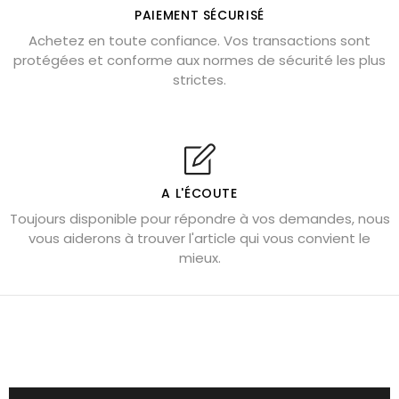
Où placer la citrine dans la maison
PAIEMENT SÉCURISÉ
Pierre de lave : propriétés et bienfaits
Achetez en toute confiance. Vos transactions sont
protégées et conforme aux normes de sécurité les plus
Cornaline : propriétés magiques
strictes.
Capricorne : quelles pierres choisir
Quartz rose : douceur et apaisement
Shungite : purification et protection
Bagues en labradorite argent 925
A L'ÉCOUTE
Tourmaline noire : danger et vertus
Toujours disponible pour répondre à vos demandes, nous
Lapis lazuli : propriétés et précautions
vous aiderons à trouver l'article qui vous convient le
mieux.
Citrine : propriétés magiques
Aigue-marine : propriétés et couleurs
Pierres de souci et anxiété
Pierres pour la confiance en soi
Pierres pour attirer l’amour