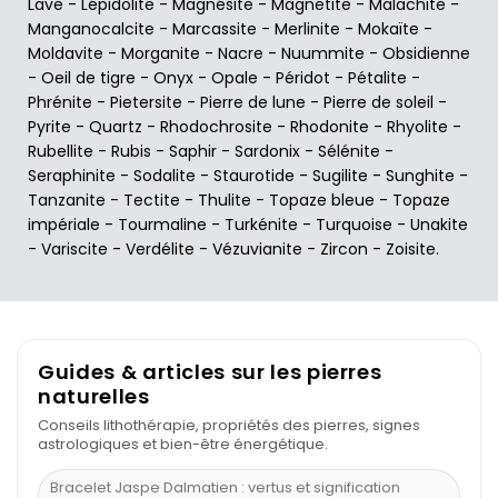
Lave
-
Lépidolite
-
Magnésite
-
Magnetite
-
Malachite
-
Manganocalcite
-
Marcassite
-
Merlinite
-
Mokaïte
-
Moldavite
-
Morganite
-
Nacre
-
Nuummite
-
Obsidienne
-
Oeil de tigre
-
Onyx
-
Opale
-
Péridot
-
Pétalite
-
Phrénite
-
Pietersite
-
Pierre de lune
-
Pierre de soleil
-
Pyrite
-
Quartz
-
Rhodochrosite
-
Rhodonite
-
Rhyolite
-
Rubellite
-
Rubis
-
Saphir
-
Sardonix
-
Sélénite
-
Seraphinite
-
Sodalite
-
Staurotide
-
Sugilite
-
Sunghite
-
Tanzanite
-
Tectite
-
Thulite
-
Topaze bleue
-
Topaze
impériale
-
Tourmaline
-
Turkénite
-
Turquoise
-
Unakite
-
Variscite
-
Verdélite
-
Vézuvianite
-
Zircon
-
Zoisite
.
Guides & articles sur les pierres
naturelles
Conseils lithothérapie, propriétés des pierres, signes
astrologiques et bien-être énergétique.
Bracelet Jaspe Dalmatien : vertus et signification