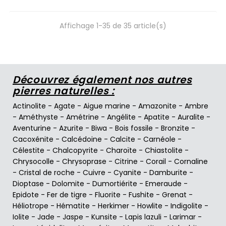
Affichage 1-35 de 35 article(s)
Découvrez également nos autres
pierres naturelles :
Actinolite
-
Agate
-
Aigue marine
-
Amazonite
-
Ambre
-
Améthyste
-
Amétrine
-
Angélite
-
Apatite
-
Auralite
-
Aventurine
-
Azurite
-
Biwa
-
Bois fossile
-
Bronzite
-
Cacoxénite
-
Calcédoine
-
Calcite
-
Carnéole
-
Célestite
-
Chalcopyrite
-
Charoïte
-
Chiastolite
-
Chrysocolle
-
Chrysoprase
-
Citrine
-
Corail
-
Cornaline
-
Cristal de roche
-
Cuivre
-
Cyanite
-
Damburite
-
Dioptase
-
Dolomite
-
Dumortiérite
-
Emeraude
-
Epidote
-
Fer de tigre
-
Fluorite
-
Fushite
-
Grenat
-
Héliotrope
-
Hématite
-
Herkimer
-
Howlite
-
Indigolite
-
Iolite
-
Jade
-
Jaspe
-
Kunsite
-
Lapis lazuli
-
Larimar
-