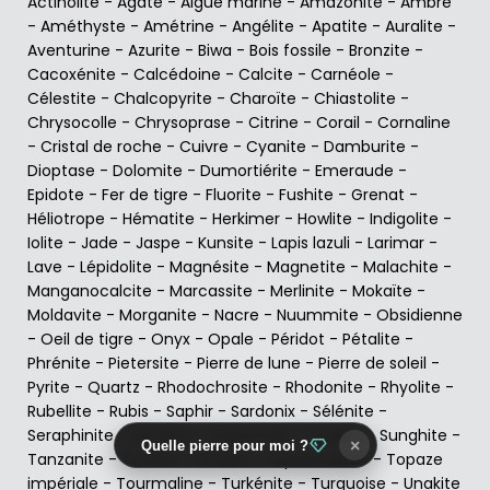
Actinolite
-
Agate
-
Aigue marine
-
Amazonite
-
Ambre
-
Améthyste
-
Amétrine
-
Angélite
-
Apatite
-
Auralite
-
Aventurine
-
Azurite
-
Biwa
-
Bois fossile
-
Bronzite
-
Cacoxénite
-
Calcédoine
-
Calcite
-
Carnéole
-
Célestite
-
Chalcopyrite
-
Charoïte
-
Chiastolite
-
Chrysocolle
-
Chrysoprase
-
Citrine
-
Corail
-
Cornaline
-
Cristal de roche
-
Cuivre
-
Cyanite
-
Damburite
-
Dioptase
-
Dolomite
-
Dumortiérite
-
Emeraude
-
Epidote
-
Fer de tigre
-
Fluorite
-
Fushite
-
Grenat
-
Héliotrope
-
Hématite
-
Herkimer
-
Howlite
-
Indigolite
-
Iolite
-
Jade
-
Jaspe
-
Kunsite
-
Lapis lazuli
-
Larimar
-
Lave
-
Lépidolite
-
Magnésite
-
Magnetite
-
Malachite
-
Manganocalcite
-
Marcassite
-
Merlinite
-
Mokaïte
-
Moldavite
-
Morganite
-
Nacre
-
Nuummite
-
Obsidienne
-
Oeil de tigre
-
Onyx
-
Opale
-
Péridot
-
Pétalite
-
Phrénite
-
Pietersite
-
Pierre de lune
-
Pierre de soleil
-
Pyrite
-
Quartz
-
Rhodochrosite
-
Rhodonite
-
Rhyolite
-
Rubellite
-
Rubis
-
Saphir
-
Sardonix
-
Sélénite
-
Seraphinite
-
Sodalite
-
Staurotide
-
Sugilite
-
Sunghite
-
×
Quelle pierre pour moi ?
Tanzanite
-
Tectite
-
Thulite
-
Topaze bleue
-
Topaze
impériale
-
Tourmaline
-
Turkénite
-
Turquoise
-
Unakite