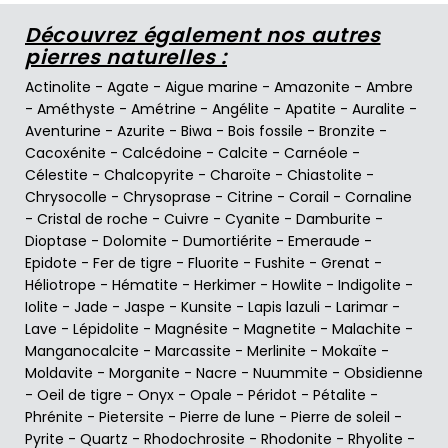
Découvrez également nos autres
pierres naturelles :
Actinolite
-
Agate
-
Aigue marine
-
Amazonite
-
Ambre
-
Améthyste
-
Amétrine
-
Angélite
-
Apatite
-
Auralite
-
Aventurine
-
Azurite
-
Biwa
-
Bois fossile
-
Bronzite
-
Cacoxénite
-
Calcédoine
-
Calcite
-
Carnéole
-
Célestite
-
Chalcopyrite
-
Charoïte
-
Chiastolite
-
Chrysocolle
-
Chrysoprase
-
Citrine
-
Corail
-
Cornaline
-
Cristal de roche
-
Cuivre
-
Cyanite
-
Damburite
-
Dioptase
-
Dolomite
-
Dumortiérite
-
Emeraude
-
Epidote
-
Fer de tigre
-
Fluorite
-
Fushite
-
Grenat
-
Héliotrope
-
Hématite
-
Herkimer
-
Howlite
-
Indigolite
-
Iolite
-
Jade
-
Jaspe
-
Kunsite
-
Lapis lazuli
-
Larimar
-
Lave
-
Lépidolite
-
Magnésite
-
Magnetite
-
Malachite
-
Manganocalcite
-
Marcassite
-
Merlinite
-
Mokaïte
-
Moldavite
-
Morganite
-
Nacre
-
Nuummite
-
Obsidienne
-
Oeil de tigre
-
Onyx
-
Opale
-
Péridot
-
Pétalite
-
Phrénite
-
Pietersite
-
Pierre de lune
-
Pierre de soleil
-
Pyrite
-
Quartz
-
Rhodochrosite
-
Rhodonite
-
Rhyolite
-