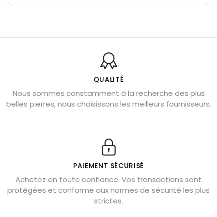
Pierre du Sagittaire : pierre porte-bonheur
Balance : traits de caractère et pierres
Pierres naturelles de la communication
Bienfaits de la sélénite – pierre des anges
L’améthyste est-elle faite pour moi ?
QUALITÉ
Nous sommes constamment à la recherche des plus
Chrysocolle : pierre apaisante
belles pierres, nous choisissons les meilleurs fournisseurs.
Obsidienne dorée : vertus et signification
11 pierres semi-précieuses bleues
Véritable citrine naturelle non chauffée
Où placer la citrine dans la maison
PAIEMENT SÉCURISÉ
Pierre de lave : propriétés et bienfaits
Achetez en toute confiance. Vos transactions sont
protégées et conforme aux normes de sécurité les plus
Cornaline : propriétés magiques
strictes.
Capricorne : quelles pierres choisir