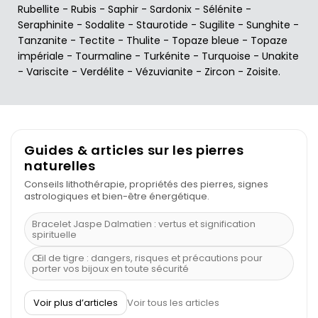
Rubellite
-
Rubis
-
Saphir
-
Sardonix
-
Sélénite
-
Seraphinite
-
Sodalite
-
Staurotide
-
Sugilite
-
Sunghite
-
Tanzanite
-
Tectite
-
Thulite
-
Topaze bleue
-
Topaze
impériale
-
Tourmaline
-
Turkénite
-
Turquoise
-
Unakite
-
Variscite
-
Verdélite
-
Vézuvianite
-
Zircon
-
Zoisite
.
Guides & articles sur les pierres
naturelles
Conseils lithothérapie, propriétés des pierres, signes
astrologiques et bien-être énergétique.
Bracelet Jaspe Dalmatien : vertus et signification
spirituelle
Œil de tigre : dangers, risques et précautions pour
porter vos bijoux en toute sécurité
À quel poignet porter un bracelet de pierre
Voir plus d’articles
Voir tous les articles
Découvrez le scorpion et ses pierres