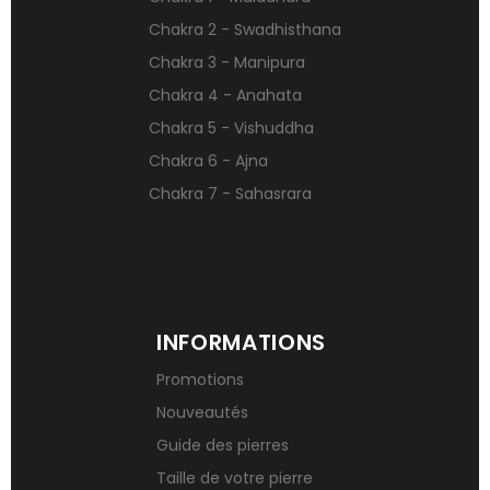
Pierres naturelles contre le stress
Chakra 2 - Swadhisthana
Qu’est-ce qu’une gemme ?
Chakra 3 - Manipura
Signification des pierres de naissance
Chakra 4 - Anahata
Chakra 5 - Vishuddha
Chakra 6 - Ajna
Chakra 7 - Sahasrara
INFORMATIONS
Promotions
Nouveautés
Guide des pierres
Taille de votre pierre