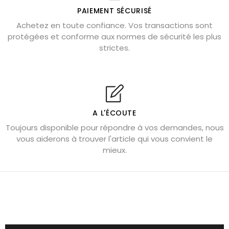
Où placer la citrine dans la maison
PAIEMENT SÉCURISÉ
Pierre de lave : propriétés et bienfaits
Achetez en toute confiance. Vos transactions sont
protégées et conforme aux normes de sécurité les plus
Cornaline : propriétés magiques
strictes.
Capricorne : quelles pierres choisir
Quartz rose : douceur et apaisement
Shungite : purification et protection
Bagues en labradorite argent 925
A L'ÉCOUTE
Tourmaline noire : danger et vertus
Toujours disponible pour répondre à vos demandes, nous
Lapis lazuli : propriétés et précautions
vous aiderons à trouver l'article qui vous convient le
mieux.
Citrine : propriétés magiques
Aigue-marine : propriétés et couleurs
Pierres de souci et anxiété
Pierres pour la confiance en soi
Pierres pour attirer l’amour