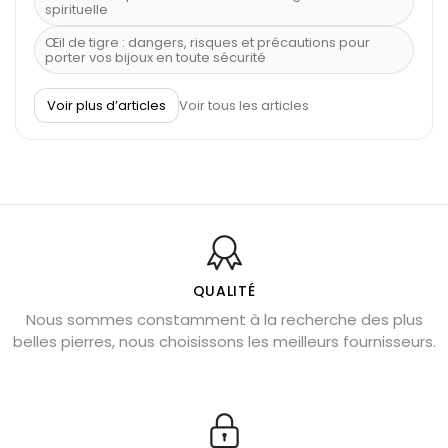
spirituelle
Œil de tigre : dangers, risques et précautions pour
porter vos bijoux en toute sécurité
À quel poignet porter un bracelet de pierre
Voir plus d’articles
Voir tous les articles
Découvrez le scorpion et ses pierres
Pierre du Sagittaire : pierre porte-bonheur
Balance : traits de caractère et pierres
Pierres naturelles de la communication
Bienfaits de la sélénite – pierre des anges
L’améthyste est-elle faite pour moi ?
QUALITÉ
Nous sommes constamment à la recherche des plus
Chrysocolle : pierre apaisante
belles pierres, nous choisissons les meilleurs fournisseurs.
Obsidienne dorée : vertus et signification
11 pierres semi-précieuses bleues
Véritable citrine naturelle non chauffée