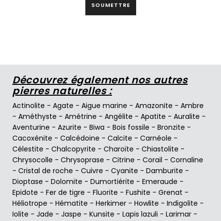
SOUMETTRE
Découvrez également nos autres
pierres naturelles :
Actinolite
-
Agate
-
Aigue marine
-
Amazonite
-
Ambre
-
Améthyste
-
Amétrine
-
Angélite
-
Apatite
-
Auralite
-
Aventurine
-
Azurite
-
Biwa
-
Bois fossile
-
Bronzite
-
Cacoxénite
-
Calcédoine
-
Calcite
-
Carnéole
-
Célestite
-
Chalcopyrite
-
Charoïte
-
Chiastolite
-
Chrysocolle
-
Chrysoprase
-
Citrine
-
Corail
-
Cornaline
-
Cristal de roche
-
Cuivre
-
Cyanite
-
Damburite
-
Dioptase
-
Dolomite
-
Dumortiérite
-
Emeraude
-
Epidote
-
Fer de tigre
-
Fluorite
-
Fushite
-
Grenat
-
Héliotrope
-
Hématite
-
Herkimer
-
Howlite
-
Indigolite
-
Iolite
-
Jade
-
Jaspe
-
Kunsite
-
Lapis lazuli
-
Larimar
-