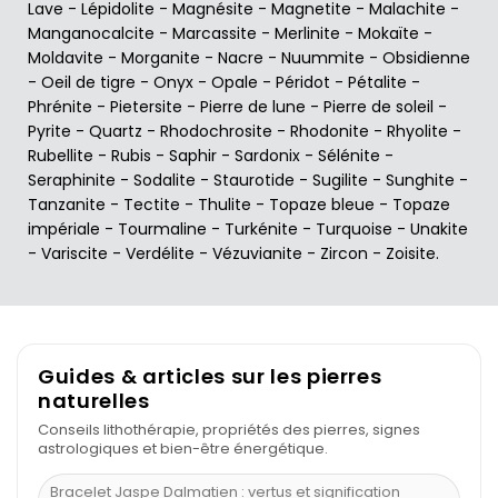
Lave
-
Lépidolite
-
Magnésite
-
Magnetite
-
Malachite
-
Manganocalcite
-
Marcassite
-
Merlinite
-
Mokaïte
-
Moldavite
-
Morganite
-
Nacre
-
Nuummite
-
Obsidienne
-
Oeil de tigre
-
Onyx
-
Opale
-
Péridot
-
Pétalite
-
Phrénite
-
Pietersite
-
Pierre de lune
-
Pierre de soleil
-
Pyrite
-
Quartz
-
Rhodochrosite
-
Rhodonite
-
Rhyolite
-
Rubellite
-
Rubis
-
Saphir
-
Sardonix
-
Sélénite
-
Seraphinite
-
Sodalite
-
Staurotide
-
Sugilite
-
Sunghite
-
Tanzanite
-
Tectite
-
Thulite
-
Topaze bleue
-
Topaze
impériale
-
Tourmaline
-
Turkénite
-
Turquoise
-
Unakite
-
Variscite
-
Verdélite
-
Vézuvianite
-
Zircon
-
Zoisite
.
Guides & articles sur les pierres
naturelles
Conseils lithothérapie, propriétés des pierres, signes
astrologiques et bien-être énergétique.
Bracelet Jaspe Dalmatien : vertus et signification