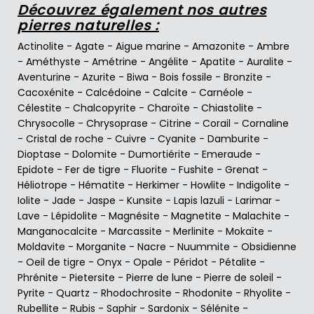
Découvrez également nos autres
pierres naturelles :
Actinolite
-
Agate
-
Aigue marine
-
Amazonite
-
Ambre
-
Améthyste
-
Amétrine
-
Angélite
-
Apatite
-
Auralite
-
Aventurine
-
Azurite
-
Biwa
-
Bois fossile
-
Bronzite
-
Cacoxénite
-
Calcédoine
-
Calcite
-
Carnéole
-
Célestite
-
Chalcopyrite
-
Charoïte
-
Chiastolite
-
Chrysocolle
-
Chrysoprase
-
Citrine
-
Corail
-
Cornaline
-
Cristal de roche
-
Cuivre
-
Cyanite
-
Damburite
-
Dioptase
-
Dolomite
-
Dumortiérite
-
Emeraude
-
Epidote
-
Fer de tigre
-
Fluorite
-
Fushite
-
Grenat
-
Héliotrope
-
Hématite
-
Herkimer
-
Howlite
-
Indigolite
-
Iolite
-
Jade
-
Jaspe
-
Kunsite
-
Lapis lazuli
-
Larimar
-
Lave
-
Lépidolite
-
Magnésite
-
Magnetite
-
Malachite
-
Manganocalcite
-
Marcassite
-
Merlinite
-
Mokaïte
-
Moldavite
-
Morganite
-
Nacre
-
Nuummite
-
Obsidienne
-
Oeil de tigre
-
Onyx
-
Opale
-
Péridot
-
Pétalite
-
Phrénite
-
Pietersite
-
Pierre de lune
-
Pierre de soleil
-
Pyrite
-
Quartz
-
Rhodochrosite
-
Rhodonite
-
Rhyolite
-
Rubellite
-
Rubis
-
Saphir
-
Sardonix
-
Sélénite
-