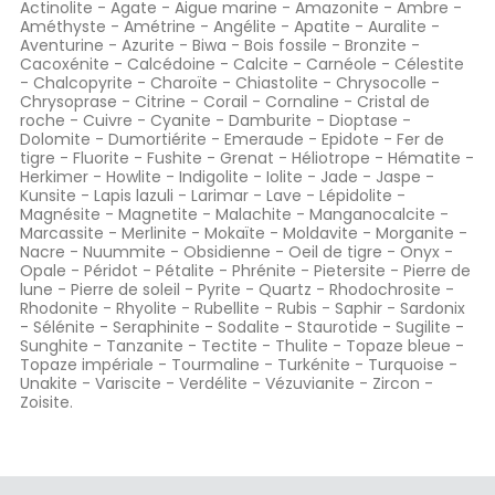
Actinolite
-
Agate
-
Aigue marine
-
Amazonite
-
Ambre
-
Améthyste
-
Amétrine
-
Angélite
-
Apatite
-
Auralite
-
Aventurine
-
Azurite
-
Biwa
-
Bois fossile
-
Bronzite
-
Cacoxénite
-
Calcédoine
-
Calcite
-
Carnéole
-
Célestite
-
Chalcopyrite
-
Charoïte
-
Chiastolite
-
Chrysocolle
-
Chrysoprase
-
Citrine
-
Corail
-
Cornaline
-
Cristal de
roche
-
Cuivre
-
Cyanite
-
Damburite
-
Dioptase
-
Dolomite
-
Dumortiérite
-
Emeraude
-
Epidote
-
Fer de
tigre
-
Fluorite
-
Fushite
-
Grenat
-
Héliotrope
-
Hématite
-
Herkimer
-
Howlite
-
Indigolite
-
Iolite
-
Jade
-
Jaspe
-
Kunsite
-
Lapis lazuli
-
Larimar
-
Lave
-
Lépidolite
-
Magnésite
-
Magnetite
-
Malachite
-
Manganocalcite
-
Marcassite
-
Merlinite
-
Mokaïte
-
Moldavite
-
Morganite
-
Nacre
-
Nuummite
-
Obsidienne
-
Oeil de tigre
-
Onyx
-
Opale
-
Péridot
-
Pétalite
-
Phrénite
-
Pietersite
-
Pierre de
lune
-
Pierre de soleil
-
Pyrite
-
Quartz
-
Rhodochrosite
-
Rhodonite
-
Rhyolite
-
Rubellite
-
Rubis
-
Saphir
-
Sardonix
-
Sélénite
-
Seraphinite
-
Sodalite
-
Staurotide
-
Sugilite
-
Sunghite
-
Tanzanite
-
Tectite
-
Thulite
-
Topaze bleue
-
Topaze impériale
-
Tourmaline
-
Turkénite
-
Turquoise
-
Unakite
-
Variscite
-
Verdélite
-
Vézuvianite
-
Zircon
-
Zoisite
.