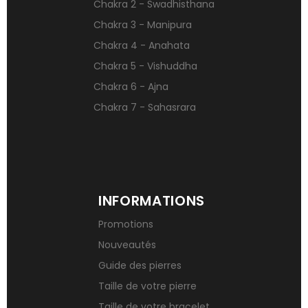
Chakra 2 - Swadhisthana
Qu’est-ce qu’une gemme ?
Chakra 3 - Manipura
Signification des pierres de naissance
Chakra 4 - Anahata
Chakra 5 - Vishuddha
Chakra 6 - Ajna
Chakra 7 - Sahasrara
INFORMATIONS
Promotions
Nouveautés
Guide des pierres
Taille de votre pierre
Taille de votre bracelet