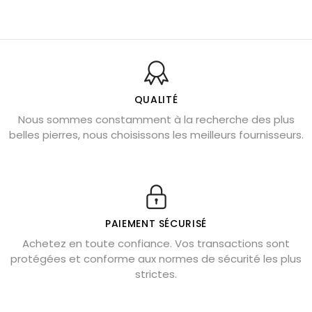
Pierre du Sagittaire : pierre porte-bonheur
Balance : traits de caractère et pierres
Pierres naturelles de la communication
Bienfaits de la sélénite – pierre des anges
L’améthyste est-elle faite pour moi ?
QUALITÉ
Nous sommes constamment à la recherche des plus
Chrysocolle : pierre apaisante
belles pierres, nous choisissons les meilleurs fournisseurs.
Obsidienne dorée : vertus et signification
11 pierres semi-précieuses bleues
Véritable citrine naturelle non chauffée
Où placer la citrine dans la maison
PAIEMENT SÉCURISÉ
Pierre de lave : propriétés et bienfaits
Achetez en toute confiance. Vos transactions sont
protégées et conforme aux normes de sécurité les plus
Cornaline : propriétés magiques
strictes.
Capricorne : quelles pierres choisir
Quartz rose : douceur et apaisement