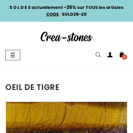
-25%
S O L D E S actuellement
sur TOUS les articles
CODE
:
SOLD26-20
Basculer
☰
0
la
navigation
OEIL DE TIGRE