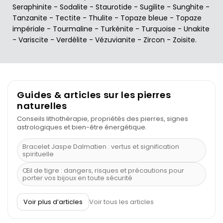
Seraphinite
-
Sodalite
-
Staurotide
-
Sugilite
-
Sunghite
-
Tanzanite
-
Tectite
-
Thulite
-
Topaze bleue
-
Topaze
impériale
-
Tourmaline
-
Turkénite
-
Turquoise
-
Unakite
-
Variscite
-
Verdélite
-
Vézuvianite
-
Zircon
-
Zoisite
.
Guides & articles sur les pierres
naturelles
Conseils lithothérapie, propriétés des pierres, signes
astrologiques et bien-être énergétique.
Bracelet Jaspe Dalmatien : vertus et signification
spirituelle
Œil de tigre : dangers, risques et précautions pour
porter vos bijoux en toute sécurité
À quel poignet porter un bracelet de pierre
Voir plus d’articles
Voir tous les articles
Découvrez le scorpion et ses pierres