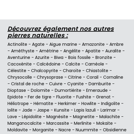
Découvrez également nos autres
pierres naturelles :
Actinolite
-
Agate
-
Aigue marine
-
Amazonite
-
Ambre
-
Améthyste
-
Amétrine
-
Angélite
-
Apatite
-
Auralite
-
Aventurine
-
Azurite
-
Biwa
-
Bois fossile
-
Bronzite
-
Cacoxénite
-
Calcédoine
-
Calcite
-
Carnéole
-
Célestite
-
Chalcopyrite
-
Charoïte
-
Chiastolite
-
Chrysocolle
-
Chrysoprase
-
Citrine
-
Corail
-
Cornaline
-
Cristal de roche
-
Cuivre
-
Cyanite
-
Damburite
-
Dioptase
-
Dolomite
-
Dumortiérite
-
Emeraude
-
Epidote
-
Fer de tigre
-
Fluorite
-
Fushite
-
Grenat
-
Héliotrope
-
Hématite
-
Herkimer
-
Howlite
-
Indigolite
-
Iolite
-
Jade
-
Jaspe
-
Kunsite
-
Lapis lazuli
-
Larimar
-
Lave
-
Lépidolite
-
Magnésite
-
Magnetite
-
Malachite
-
Manganocalcite
-
Marcassite
-
Merlinite
-
Mokaïte
-
Moldavite
-
Morganite
-
Nacre
-
Nuummite
-
Obsidienne