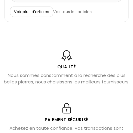
À quel poignet porter un bracelet de pierre
Voir plus d’articles
Voir tous les articles
Découvrez le scorpion et ses pierres
Pierre du Sagittaire : pierre porte-bonheur
Balance : traits de caractère et pierres
Pierres naturelles de la communication
Bienfaits de la sélénite – pierre des anges
L’améthyste est-elle faite pour moi ?
QUALITÉ
Nous sommes constamment à la recherche des plus
Chrysocolle : pierre apaisante
belles pierres, nous choisissons les meilleurs fournisseurs.
Obsidienne dorée : vertus et signification
11 pierres semi-précieuses bleues
Véritable citrine naturelle non chauffée
Où placer la citrine dans la maison
PAIEMENT SÉCURISÉ
Pierre de lave : propriétés et bienfaits
Achetez en toute confiance. Vos transactions sont