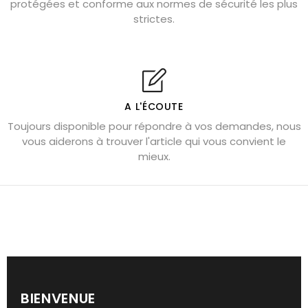
protégées et conforme aux normes de sécurité les plus
Cornaline : propriétés magiques
strictes.
Capricorne : quelles pierres choisir
Quartz rose : douceur et apaisement
Shungite : purification et protection
Bagues en labradorite argent 925
A L'ÉCOUTE
Tourmaline noire : danger et vertus
Toujours disponible pour répondre à vos demandes, nous
Lapis lazuli : propriétés et précautions
vous aiderons à trouver l'article qui vous convient le
mieux.
Citrine : propriétés magiques
Aigue-marine : propriétés et couleurs
Pierres de souci et anxiété
Pierres pour la confiance en soi
Pierres pour attirer l’amour
Dormir avec l’œil de tigre ?
BIENVENUE
Bracelets anti-stress en pierre