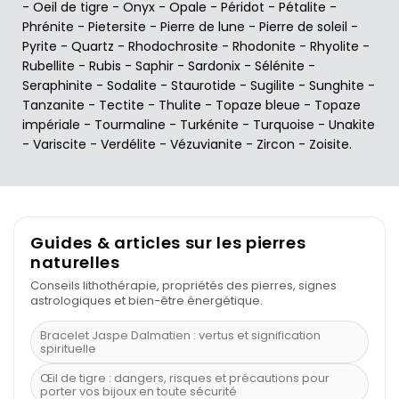
-
Oeil de tigre
-
Onyx
-
Opale
-
Péridot
-
Pétalite
-
Phrénite
-
Pietersite
-
Pierre de lune
-
Pierre de soleil
-
Pyrite
-
Quartz
-
Rhodochrosite
-
Rhodonite
-
Rhyolite
-
Rubellite
-
Rubis
-
Saphir
-
Sardonix
-
Sélénite
-
Seraphinite
-
Sodalite
-
Staurotide
-
Sugilite
-
Sunghite
-
Tanzanite
-
Tectite
-
Thulite
-
Topaze bleue
-
Topaze
impériale
-
Tourmaline
-
Turkénite
-
Turquoise
-
Unakite
-
Variscite
-
Verdélite
-
Vézuvianite
-
Zircon
-
Zoisite
.
Guides & articles sur les pierres
naturelles
Conseils lithothérapie, propriétés des pierres, signes
astrologiques et bien-être énergétique.
Bracelet Jaspe Dalmatien : vertus et signification
spirituelle
Œil de tigre : dangers, risques et précautions pour
porter vos bijoux en toute sécurité