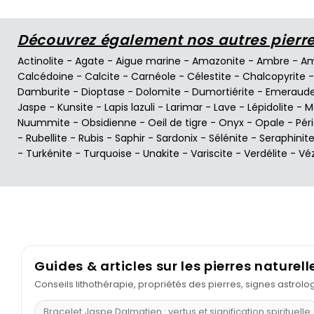
Découvrez également nos autres pierres
Actinolite
-
Agate
-
Aigue marine
-
Amazonite
-
Ambre
-
Am
Calcédoine
-
Calcite
-
Carnéole
-
Célestite
-
Chalcopyrite
Damburite
-
Dioptase
-
Dolomite
-
Dumortiérite
-
Emeraud
Jaspe
-
Kunsite
-
Lapis lazuli
-
Larimar
-
Lave
-
Lépidolite
-
M
Nuummite
-
Obsidienne
-
Oeil de tigre
-
Onyx
-
Opale
-
Pér
-
Rubellite
-
Rubis
-
Saphir
-
Sardonix
-
Sélénite
-
Seraphinit
-
Turkénite
-
Turquoise
-
Unakite
-
Variscite
-
Verdélite
-
Vé
Guides & articles sur les pierres naturell
Conseils lithothérapie, propriétés des pierres, signes astrol
Bracelet Jaspe Dalmatien : vertus et signification spirituelle