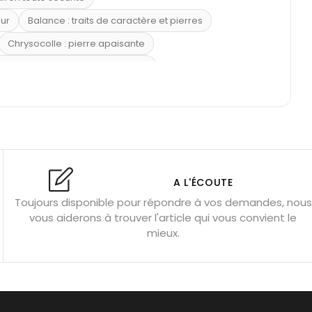
eur
Balance : traits de caractère et pierres
Chrysocolle : pierre apaisante
 placer la citrine dans la maison
e : douceur et apaisement
: propriétés et précautions
Citrine : propriétés magiques
l’amour
Dormir avec l’œil de tigre ?
Dormir avec des pierres
res
Fluorite : pierre la plus colorée
A L'ÉCOUTE
Toujours disponible pour répondre à vos demandes, nous
tion
Bracelets de perles pour homme
vous aiderons à trouver l'article qui vous convient le
u’une gemme ?
Signification des pierres de naissance
mieux.