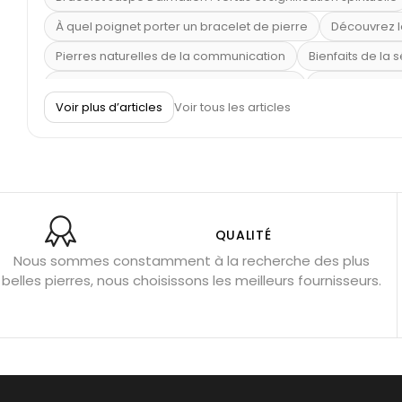
À quel poignet porter un bracelet de pierre
Découvrez l
Pierres naturelles de la communication
Bienfaits de la 
Obsidienne dorée : vertus et signification
11 pierres se
Voir plus d’articles
Voir tous les articles
Pierre de lave : propriétés et bienfaits
Cornaline : prop
Shungite : purification et protection
Bagues en labradori
Aigue-marine : propriétés et couleurs
Pierres de souci 
Bracelets anti-stress en pierre
Pierre de lune : bienfaits
Obsidienne noire : danger ?
Guide des pierres de prote
QUALITÉ
Nous sommes constamment à la recherche des plus
Pierres pour les examens
Pierres anti-déprime
Mieu
belles pierres, nous choisissons les meilleurs fournisseurs.
Porter l’œil de tigre
Ouvrir les chakras
Géode d’amét