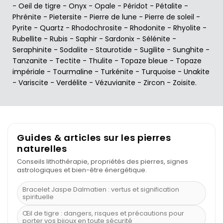
-
Oeil de tigre
-
Onyx
-
Opale
-
Péridot
-
Pétalite
-
Phrénite
-
Pietersite
-
Pierre de lune
-
Pierre de soleil
-
Pyrite
-
Quartz
-
Rhodochrosite
-
Rhodonite
-
Rhyolite
-
Rubellite
-
Rubis
-
Saphir
-
Sardonix
-
Sélénite
-
Seraphinite
-
Sodalite
-
Staurotide
-
Sugilite
-
Sunghite
-
Tanzanite
-
Tectite
-
Thulite
-
Topaze bleue
-
Topaze
impériale
-
Tourmaline
-
Turkénite
-
Turquoise
-
Unakite
-
Variscite
-
Verdélite
-
Vézuvianite
-
Zircon
-
Zoisite
.
Guides & articles sur les pierres
naturelles
Conseils lithothérapie, propriétés des pierres, signes
astrologiques et bien-être énergétique.
Bracelet Jaspe Dalmatien : vertus et signification
spirituelle
Œil de tigre : dangers, risques et précautions pour
porter vos bijoux en toute sécurité