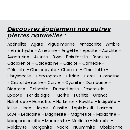
Découvrez également nos autres
pierres naturelles :
Actinolite
-
Agate
-
Aigue marine
-
Amazonite
-
Ambre
-
Améthyste
-
Amétrine
-
Angélite
-
Apatite
-
Auralite
-
Aventurine
-
Azurite
-
Biwa
-
Bois fossile
-
Bronzite
-
Cacoxénite
-
Calcédoine
-
Calcite
-
Carnéole
-
Célestite
-
Chalcopyrite
-
Charoïte
-
Chiastolite
-
Chrysocolle
-
Chrysoprase
-
Citrine
-
Corail
-
Cornaline
-
Cristal de roche
-
Cuivre
-
Cyanite
-
Damburite
-
Dioptase
-
Dolomite
-
Dumortiérite
-
Emeraude
-
Epidote
-
Fer de tigre
-
Fluorite
-
Fushite
-
Grenat
-
Héliotrope
-
Hématite
-
Herkimer
-
Howlite
-
Indigolite
-
Iolite
-
Jade
-
Jaspe
-
Kunsite
-
Lapis lazuli
-
Larimar
-
Lave
-
Lépidolite
-
Magnésite
-
Magnetite
-
Malachite
-
Manganocalcite
-
Marcassite
-
Merlinite
-
Mokaïte
-
Moldavite
-
Morganite
-
Nacre
-
Nuummite
-
Obsidienne