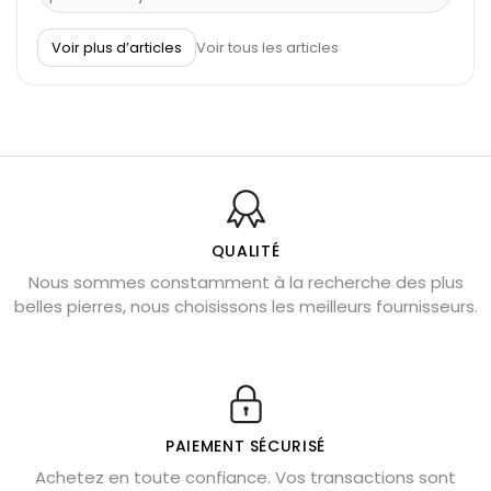
À quel poignet porter un bracelet de pierre
Voir plus d’articles
Voir tous les articles
Découvrez le scorpion et ses pierres
Pierre du Sagittaire : pierre porte-bonheur
Balance : traits de caractère et pierres
Pierres naturelles de la communication
Bienfaits de la sélénite – pierre des anges
L’améthyste est-elle faite pour moi ?
QUALITÉ
Nous sommes constamment à la recherche des plus
Chrysocolle : pierre apaisante
belles pierres, nous choisissons les meilleurs fournisseurs.
Obsidienne dorée : vertus et signification
11 pierres semi-précieuses bleues
Véritable citrine naturelle non chauffée
Où placer la citrine dans la maison
PAIEMENT SÉCURISÉ
Pierre de lave : propriétés et bienfaits
Achetez en toute confiance. Vos transactions sont