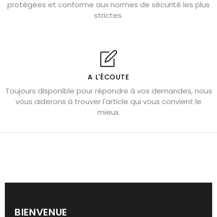
protégées et conforme aux normes de sécurité les plus
Cornaline : propriétés magiques
strictes.
Capricorne : quelles pierres choisir
Quartz rose : douceur et apaisement
Shungite : purification et protection
Bagues en labradorite argent 925
A L'ÉCOUTE
Tourmaline noire : danger et vertus
Toujours disponible pour répondre à vos demandes, nous
Lapis lazuli : propriétés et précautions
vous aiderons à trouver l'article qui vous convient le
mieux.
Citrine : propriétés magiques
Aigue-marine : propriétés et couleurs
Pierres de souci et anxiété
Pierres pour la confiance en soi
Pierres pour attirer l’amour
Dormir avec l’œil de tigre ?
BIENVENUE
Bracelets anti-stress en pierre