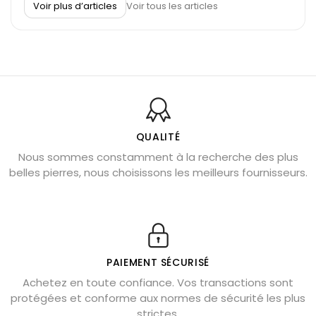
Voir plus d’articles
Voir tous les articles
Découvrez le scorpion et ses pierres
Pierre du Sagittaire : pierre porte-bonheur
Balance : traits de caractère et pierres
Pierres naturelles de la communication
Bienfaits de la sélénite – pierre des anges
L’améthyste est-elle faite pour moi ?
QUALITÉ
Nous sommes constamment à la recherche des plus
Chrysocolle : pierre apaisante
belles pierres, nous choisissons les meilleurs fournisseurs.
Obsidienne dorée : vertus et signification
11 pierres semi-précieuses bleues
Véritable citrine naturelle non chauffée
Où placer la citrine dans la maison
PAIEMENT SÉCURISÉ
Pierre de lave : propriétés et bienfaits
Achetez en toute confiance. Vos transactions sont
protégées et conforme aux normes de sécurité les plus
Cornaline : propriétés magiques
strictes.