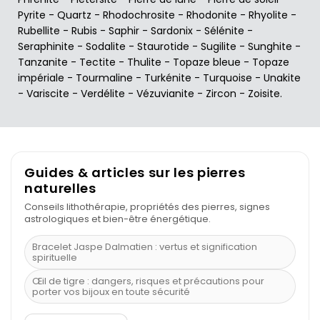
Pyrite
-
Quartz
-
Rhodochrosite
-
Rhodonite
-
Rhyolite
-
Rubellite
-
Rubis
-
Saphir
-
Sardonix
-
Sélénite
-
Seraphinite
-
Sodalite
-
Staurotide
-
Sugilite
-
Sunghite
-
Tanzanite
-
Tectite
-
Thulite
-
Topaze bleue
-
Topaze
impériale
-
Tourmaline
-
Turkénite
-
Turquoise
-
Unakite
-
Variscite
-
Verdélite
-
Vézuvianite
-
Zircon
-
Zoisite
.
Guides & articles sur les pierres
naturelles
Conseils lithothérapie, propriétés des pierres, signes
astrologiques et bien-être énergétique.
Bracelet Jaspe Dalmatien : vertus et signification
spirituelle
Œil de tigre : dangers, risques et précautions pour
porter vos bijoux en toute sécurité
À quel poignet porter un bracelet de pierre