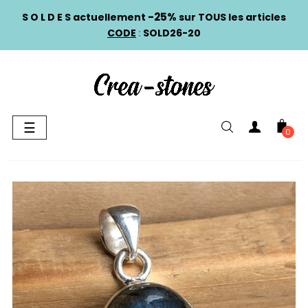
-25%
S O L D E S actuellement
sur TOUS les articles
CODE
:
SOLD26-20
Basculer
☰
0
la
navigation