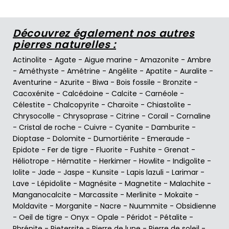
Découvrez également nos autres
pierres naturelles :
Actinolite
-
Agate
-
Aigue marine
-
Amazonite
-
Ambre
-
Améthyste
-
Amétrine
-
Angélite
-
Apatite
-
Auralite
-
Aventurine
-
Azurite
-
Biwa
-
Bois fossile
-
Bronzite
-
Cacoxénite
-
Calcédoine
-
Calcite
-
Carnéole
-
Célestite
-
Chalcopyrite
-
Charoïte
-
Chiastolite
-
Chrysocolle
-
Chrysoprase
-
Citrine
-
Corail
-
Cornaline
-
Cristal de roche
-
Cuivre
-
Cyanite
-
Damburite
-
Dioptase
-
Dolomite
-
Dumortiérite
-
Emeraude
-
Epidote
-
Fer de tigre
-
Fluorite
-
Fushite
-
Grenat
-
Héliotrope
-
Hématite
-
Herkimer
-
Howlite
-
Indigolite
-
Iolite
-
Jade
-
Jaspe
-
Kunsite
-
Lapis lazuli
-
Larimar
-
Lave
-
Lépidolite
-
Magnésite
-
Magnetite
-
Malachite
-
Manganocalcite
-
Marcassite
-
Merlinite
-
Mokaïte
-
Moldavite
-
Morganite
-
Nacre
-
Nuummite
-
Obsidienne
-
Oeil de tigre
-
Onyx
-
Opale
-
Péridot
-
Pétalite
-
Phrénite
-
Pietersite
-
Pierre de lune
-
Pierre de soleil
-