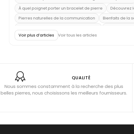
À quel poignet porter un bracelet de pierre
Découvrez l
Pierres naturelles de la communication
Bienfaits de la 
Obsidienne dorée : vertus et signification
11 pierres se
Voir plus d’articles
Voir tous les articles
Pierre de lave : propriétés et bienfaits
Cornaline : prop
Shungite : purification et protection
Bagues en labradori
Aigue-marine : propriétés et couleurs
Pierres de souci 
Bracelets anti-stress en pierre
Pierre de lune : bienfaits
Obsidienne noire : danger ?
Guide des pierres de prote
QUALITÉ
Nous sommes constamment à la recherche des plus
Pierres pour les examens
Pierres anti-déprime
Mieu
belles pierres, nous choisissons les meilleurs fournisseurs.
Porter l’œil de tigre
Ouvrir les chakras
Géode d’amét