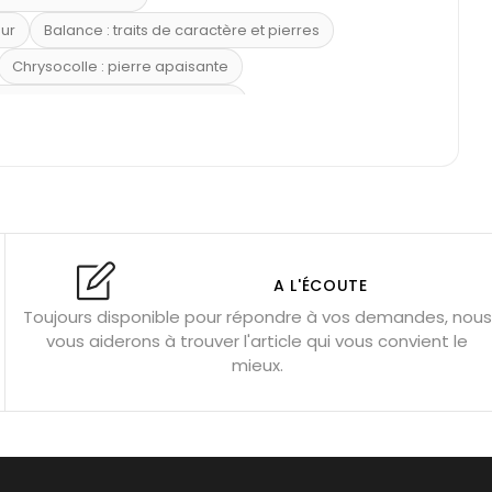
eur
Balance : traits de caractère et pierres
Chrysocolle : pierre apaisante
 placer la citrine dans la maison
e : douceur et apaisement
: propriétés et précautions
Citrine : propriétés magiques
l’amour
Dormir avec l’œil de tigre ?
Dormir avec des pierres
res
Fluorite : pierre la plus colorée
A L'ÉCOUTE
Toujours disponible pour répondre à vos demandes, nous
tion
Bracelets de perles pour homme
vous aiderons à trouver l'article qui vous convient le
u’une gemme ?
Signification des pierres de naissance
mieux.