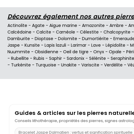
Découvrez également nos autres pierres
Actinolite
-
Agate
-
Aigue marine
-
Amazonite
-
Ambre
-
Am
Calcédoine
-
Calcite
-
Carnéole
-
Célestite
-
Chalcopyrite
Damburite
-
Dioptase
-
Dolomite
-
Dumortiérite
-
Emeraud
Jaspe
-
Kunsite
-
Lapis lazuli
-
Larimar
-
Lave
-
Lépidolite
-
M
Nuummite
-
Obsidienne
-
Oeil de tigre
-
Onyx
-
Opale
-
Pér
-
Rubellite
-
Rubis
-
Saphir
-
Sardonix
-
Sélénite
-
Seraphinit
-
Turkénite
-
Turquoise
-
Unakite
-
Variscite
-
Verdélite
-
Vé
Guides & articles sur les pierres naturell
Conseils lithothérapie, propriétés des pierres, signes astrol
Bracelet Jaspe Dalmatien : vertus et signification spirituelle