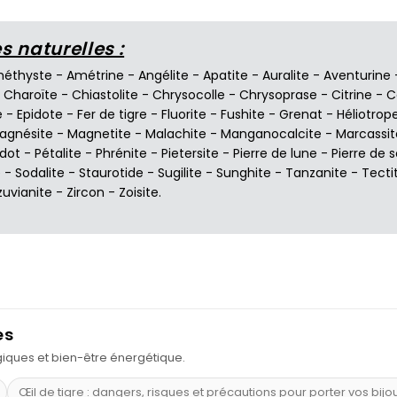
 naturelles :
éthyste
-
Amétrine
-
Angélite
-
Apatite
-
Auralite
-
Aventurine
-
Charoïte
-
Chiastolite
-
Chrysocolle
-
Chrysoprase
-
Citrine
-
C
e
-
Epidote
-
Fer de tigre
-
Fluorite
-
Fushite
-
Grenat
-
Héliotrop
agnésite
-
Magnetite
-
Malachite
-
Manganocalcite
-
Marcassit
idot
-
Pétalite
-
Phrénite
-
Pietersite
-
Pierre de lune
-
Pierre de s
e
-
Sodalite
-
Staurotide
-
Sugilite
-
Sunghite
-
Tanzanite
-
Tecti
zuvianite
-
Zircon
-
Zoisite
.
es
ogiques et bien-être énergétique.
Œil de tigre : dangers, risques et précautions pour porter vos bijo