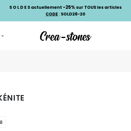
-25%
S O L D E S actuellement
sur TOUS les articles
CODE
:
SOLD26-20
KÉNITE