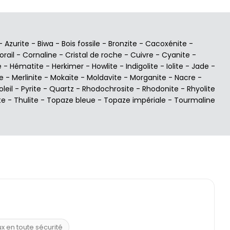
-
Azurite
-
Biwa
-
Bois fossile
-
Bronzite
-
Cacoxénite
-
orail
-
Cornaline
-
Cristal de roche
-
Cuivre
-
Cyanite
-
e
-
Hématite
-
Herkimer
-
Howlite
-
Indigolite
-
Iolite
-
Jade
-
e
-
Merlinite
-
Mokaïte
-
Moldavite
-
Morganite
-
Nacre
-
oleil
-
Pyrite
-
Quartz
-
Rhodochrosite
-
Rhodonite
-
Rhyolite
te
-
Thulite
-
Topaze bleue
-
Topaze impériale
-
Tourmaline
ux en toute sécurité