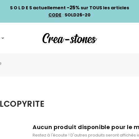
-25%
S O L D E S actuellement
sur TOUS les articles
CODE
:
SOLD26-20
e
LCOPYRITE
Aucun produit disponible pour le
Restez à l'écoute ! D'autres produits seront affichés ic