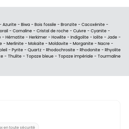
-
Azurite
-
Biwa
-
Bois fossile
-
Bronzite
-
Cacoxénite
-
orail
-
Cornaline
-
Cristal de roche
-
Cuivre
-
Cyanite
-
e
-
Hématite
-
Herkimer
-
Howlite
-
Indigolite
-
Iolite
-
Jade
-
e
-
Merlinite
-
Mokaïte
-
Moldavite
-
Morganite
-
Nacre
-
oleil
-
Pyrite
-
Quartz
-
Rhodochrosite
-
Rhodonite
-
Rhyolite
te
-
Thulite
-
Topaze bleue
-
Topaze impériale
-
Tourmaline
ux en toute sécurité