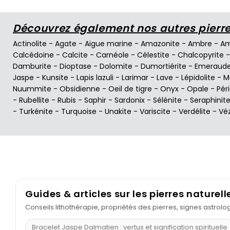
Découvrez également nos autres pierres
Actinolite
-
Agate
-
Aigue marine
-
Amazonite
-
Ambre
-
Am
Calcédoine
-
Calcite
-
Carnéole
-
Célestite
-
Chalcopyrite
Damburite
-
Dioptase
-
Dolomite
-
Dumortiérite
-
Emeraud
Jaspe
-
Kunsite
-
Lapis lazuli
-
Larimar
-
Lave
-
Lépidolite
-
M
Nuummite
-
Obsidienne
-
Oeil de tigre
-
Onyx
-
Opale
-
Pér
-
Rubellite
-
Rubis
-
Saphir
-
Sardonix
-
Sélénite
-
Seraphinit
-
Turkénite
-
Turquoise
-
Unakite
-
Variscite
-
Verdélite
-
Vé
Guides & articles sur les pierres naturell
Conseils lithothérapie, propriétés des pierres, signes astrol
Bracelet Jaspe Dalmatien : vertus et signification spirituelle