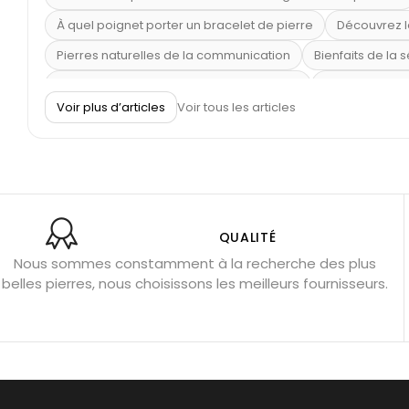
À quel poignet porter un bracelet de pierre
Découvrez l
Pierres naturelles de la communication
Bienfaits de la 
Obsidienne dorée : vertus et signification
11 pierres se
Voir plus d’articles
Voir tous les articles
Pierre de lave : propriétés et bienfaits
Cornaline : prop
Shungite : purification et protection
Bagues en labradori
Aigue-marine : propriétés et couleurs
Pierres de souci 
Bracelets anti-stress en pierre
Pierre de lune : bienfaits
Obsidienne noire : danger ?
Guide des pierres de prote
QUALITÉ
Nous sommes constamment à la recherche des plus
Pierres pour les examens
Pierres anti-déprime
Mieu
belles pierres, nous choisissons les meilleurs fournisseurs.
Porter l’œil de tigre
Ouvrir les chakras
Géode d’amét