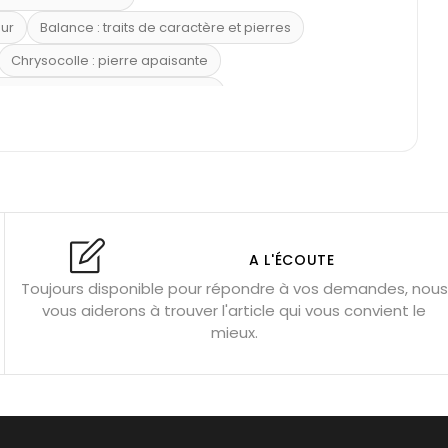
eur
Balance : traits de caractère et pierres
Chrysocolle : pierre apaisante
 placer la citrine dans la maison
e : douceur et apaisement
: propriétés et précautions
Citrine : propriétés magiques
l’amour
Dormir avec l’œil de tigre ?
Dormir avec des pierres
res
Fluorite : pierre la plus colorée
A L'ÉCOUTE
Toujours disponible pour répondre à vos demandes, nous
tion
Bracelets de perles pour homme
vous aiderons à trouver l'article qui vous convient le
u’une gemme ?
Signification des pierres de naissance
mieux.