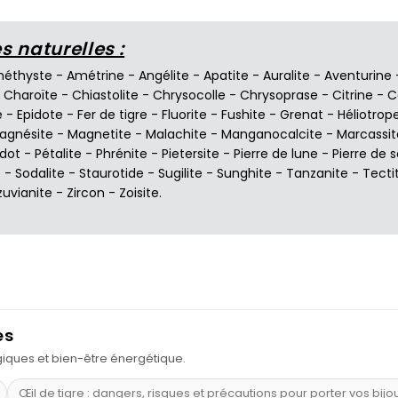
 naturelles :
éthyste
-
Amétrine
-
Angélite
-
Apatite
-
Auralite
-
Aventurine
-
Charoïte
-
Chiastolite
-
Chrysocolle
-
Chrysoprase
-
Citrine
-
C
e
-
Epidote
-
Fer de tigre
-
Fluorite
-
Fushite
-
Grenat
-
Héliotrop
agnésite
-
Magnetite
-
Malachite
-
Manganocalcite
-
Marcassit
idot
-
Pétalite
-
Phrénite
-
Pietersite
-
Pierre de lune
-
Pierre de s
e
-
Sodalite
-
Staurotide
-
Sugilite
-
Sunghite
-
Tanzanite
-
Tecti
zuvianite
-
Zircon
-
Zoisite
.
es
ogiques et bien-être énergétique.
Œil de tigre : dangers, risques et précautions pour porter vos bijo