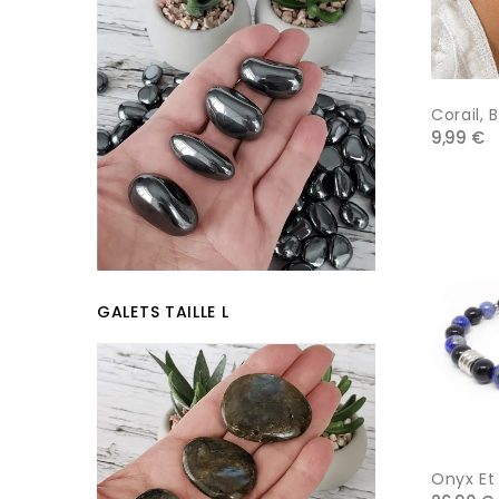
Corail, 
9,99 €
GALETS TAILLE L
Onyx Et L