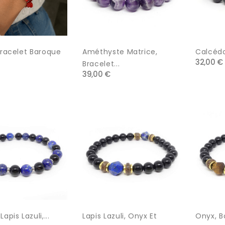
Bracelet Baroque
Améthyste Matrice,
Calcédo
32,00 €
Bracelet...
39,00 €
apis Lazuli,...
Lapis Lazuli, Onyx Et
Onyx, Bo