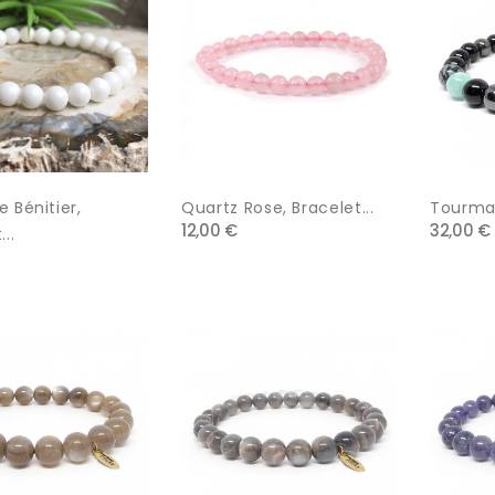
 Bénitier,
Quartz Rose, Bracelet...
Tourmali
12,00 €
32,00 €
..