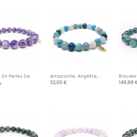
 En Perles De
Amazonite, Angélite,...
Bracelet
32,00 €
149,99 
e