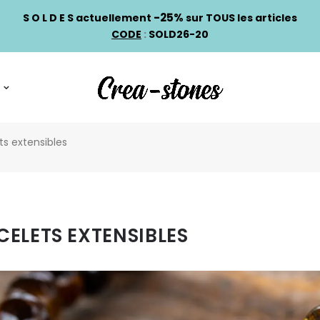
-25%
S O L D E S actuellement
sur TOUS les articles
CODE
:
SOLD26-20
ts extensibles
CELETS EXTENSIBLES