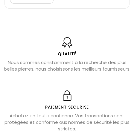
Découvrez le scorpion et ses pierres
Pierre du Sagittaire : pierre porte-bonheur
Balance : traits de caractère et pierres
Pierres naturelles de la communication
Bienfaits de la sélénite – pierre des anges
L’améthyste est-elle faite pour moi ?
QUALITÉ
Nous sommes constamment à la recherche des plus
Chrysocolle : pierre apaisante
belles pierres, nous choisissons les meilleurs fournisseurs.
Obsidienne dorée : vertus et signification
11 pierres semi-précieuses bleues
Véritable citrine naturelle non chauffée
Où placer la citrine dans la maison
PAIEMENT SÉCURISÉ
Pierre de lave : propriétés et bienfaits
Achetez en toute confiance. Vos transactions sont
protégées et conforme aux normes de sécurité les plus
Cornaline : propriétés magiques
strictes.
Capricorne : quelles pierres choisir