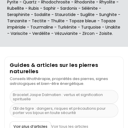
Pyrite
-
Quartz
-
Rhodochrosite
-
Rhodonite
-
Rhyolite
-
Rubellite
-
Rubis
-
Saphir
-
Sardonix
-
Sélénite
-
Seraphinite
-
Sodalite
-
Staurotide
-
Sugilite
-
Sunghite
-
Tanzanite
-
Tectite
-
Thulite
-
Topaze bleue
-
Topaze
impériale
-
Tourmaline
-
Turkénite
-
Turquoise
-
Unakite
-
Variscite
-
Verdélite
-
Vézuvianite
-
Zircon
-
Zoisite
.
Guides & articles sur les pierres
naturelles
Conseils lithothérapie, propriétés des pierres, signes
astrologiques et bien-être énergétique.
Bracelet Jaspe Dalmatien : vertus et signification
spirituelle
Œil de tigre : dangers, risques et précautions pour
porter vos bijoux en toute sécurité
À quel poignet porter un bracelet de pierre
Voir plus d’articles
Voir tous les articles