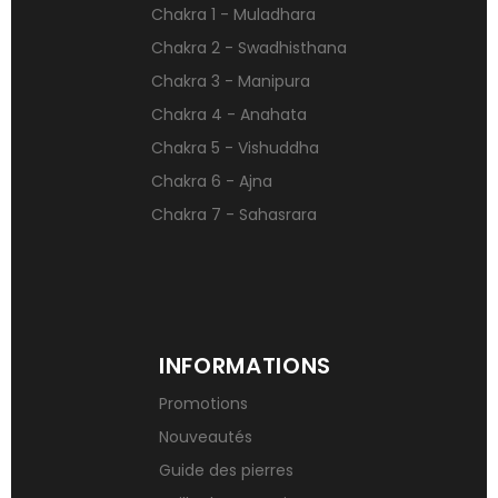
Chakra 1 - Muladhara
Pierres naturelles contre le stress
Chakra 2 - Swadhisthana
Qu’est-ce qu’une gemme ?
Chakra 3 - Manipura
Signification des pierres de naissance
Chakra 4 - Anahata
Chakra 5 - Vishuddha
Chakra 6 - Ajna
Chakra 7 - Sahasrara
INFORMATIONS
Promotions
Nouveautés
Guide des pierres