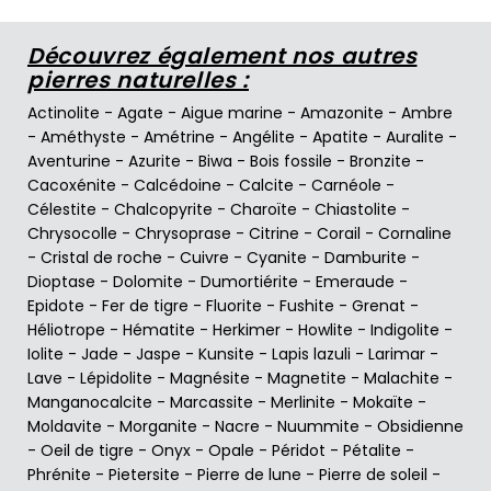
Découvrez également nos autres
pierres naturelles :
Actinolite
-
Agate
-
Aigue marine
-
Amazonite
-
Ambre
-
Améthyste
-
Amétrine
-
Angélite
-
Apatite
-
Auralite
-
Aventurine
-
Azurite
-
Biwa
-
Bois fossile
-
Bronzite
-
Cacoxénite
-
Calcédoine
-
Calcite
-
Carnéole
-
Célestite
-
Chalcopyrite
-
Charoïte
-
Chiastolite
-
Chrysocolle
-
Chrysoprase
-
Citrine
-
Corail
-
Cornaline
-
Cristal de roche
-
Cuivre
-
Cyanite
-
Damburite
-
Dioptase
-
Dolomite
-
Dumortiérite
-
Emeraude
-
Epidote
-
Fer de tigre
-
Fluorite
-
Fushite
-
Grenat
-
Héliotrope
-
Hématite
-
Herkimer
-
Howlite
-
Indigolite
-
Iolite
-
Jade
-
Jaspe
-
Kunsite
-
Lapis lazuli
-
Larimar
-
Lave
-
Lépidolite
-
Magnésite
-
Magnetite
-
Malachite
-
Manganocalcite
-
Marcassite
-
Merlinite
-
Mokaïte
-
Moldavite
-
Morganite
-
Nacre
-
Nuummite
-
Obsidienne
-
Oeil de tigre
-
Onyx
-
Opale
-
Péridot
-
Pétalite
-
Phrénite
-
Pietersite
-
Pierre de lune
-
Pierre de soleil
-