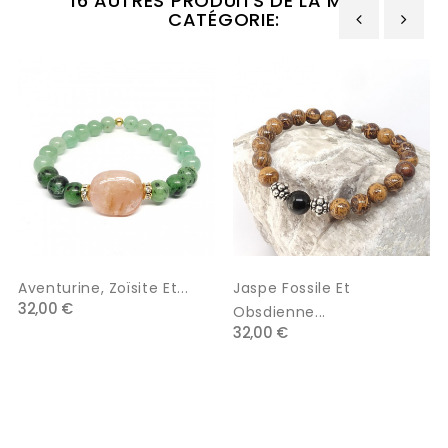
16 AUTRES PRODUITS DE LA MÊME
CATÉGORIE:
‹
›
Aventurine, Zoïsite Et...
Jaspe Fossile Et
32,00 €
Obsdienne...
32,00 €