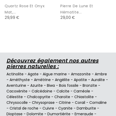
Quartz Rose Et Onyx
Pierre De Lune Et
Mat,...
Hématite...
29,99 €
29,00 €
Découvrez également nos autres
pierres naturelles :
Actinolite
-
Agate
-
Aigue marine
-
Amazonite
-
Ambre
-
Améthyste
-
Amétrine
-
Angélite
-
Apatite
-
Auralite
-
Aventurine
-
Azurite
-
Biwa
-
Bois fossile
-
Bronzite
-
Cacoxénite
-
Calcédoine
-
Calcite
-
Carnéole
-
Célestite
-
Chalcopyrite
-
Charoïte
-
Chiastolite
-
Chrysocolle
-
Chrysoprase
-
Citrine
-
Corail
-
Cornaline
-
Cristal de roche
-
Cuivre
-
Cyanite
-
Damburite
-
Dioptase
-
Dolomite
-
Dumortiérite
-
Emeraude
-