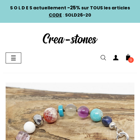
-25%
S O L D E S actuellement
sur TOUS les articles
CODE
:
SOLD26-20
Basculer
☰
0
la
navigation