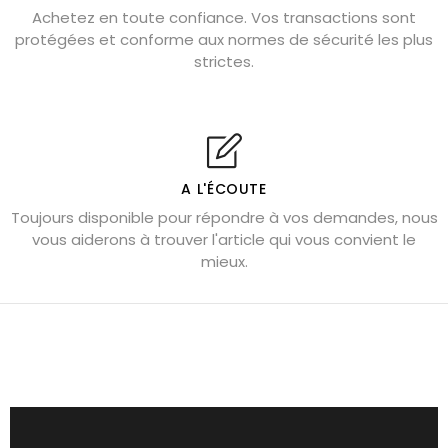
Pierre de lave : propriétés et bienfaits
Achetez en toute confiance. Vos transactions sont
protégées et conforme aux normes de sécurité les plus
Cornaline : propriétés magiques
strictes.
Capricorne : quelles pierres choisir
Quartz rose : douceur et apaisement
Shungite : purification et protection
Bagues en labradorite argent 925
A L'ÉCOUTE
Tourmaline noire : danger et vertus
Toujours disponible pour répondre à vos demandes, nous
Lapis lazuli : propriétés et précautions
vous aiderons à trouver l'article qui vous convient le
mieux.
Citrine : propriétés magiques
Aigue-marine : propriétés et couleurs
Pierres de souci et anxiété
Pierres pour la confiance en soi
Pierres pour attirer l’amour
Dormir avec l’œil de tigre ?