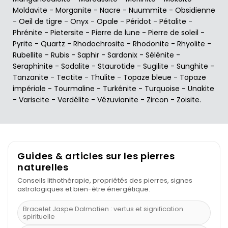
Moldavite
-
Morganite
-
Nacre
-
Nuummite
-
Obsidienne
-
Oeil de tigre
-
Onyx
-
Opale
-
Péridot
-
Pétalite
-
Phrénite
-
Pietersite
-
Pierre de lune
-
Pierre de soleil
-
Pyrite
-
Quartz
-
Rhodochrosite
-
Rhodonite
-
Rhyolite
-
Rubellite
-
Rubis
-
Saphir
-
Sardonix
-
Sélénite
-
Seraphinite
-
Sodalite
-
Staurotide
-
Sugilite
-
Sunghite
-
Tanzanite
-
Tectite
-
Thulite
-
Topaze bleue
-
Topaze
impériale
-
Tourmaline
-
Turkénite
-
Turquoise
-
Unakite
-
Variscite
-
Verdélite
-
Vézuvianite
-
Zircon
-
Zoisite
.
Guides & articles sur les pierres
naturelles
Conseils lithothérapie, propriétés des pierres, signes
astrologiques et bien-être énergétique.
Bracelet Jaspe Dalmatien : vertus et signification
spirituelle