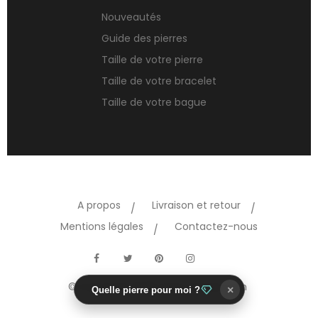
Nouveautés
Guide des pierres
Taille de votre pierre
Taille de votre bracelet
Taille de votre bague
A propos
Livraison et retour
Mentions légales
Contactez-nous
TikTok
Facebook
Twitter
Pinterest
Instagram
© Copyright 2026 Crea-stones.com
×
Quelle pierre pour moi ?