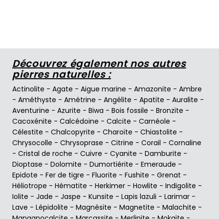
Découvrez également nos autres
pierres naturelles :
Actinolite
-
Agate
-
Aigue marine
-
Amazonite
-
Ambre
-
Améthyste
-
Amétrine
-
Angélite
-
Apatite
-
Auralite
-
Aventurine
-
Azurite
-
Biwa
-
Bois fossile
-
Bronzite
-
Cacoxénite
-
Calcédoine
-
Calcite
-
Carnéole
-
Célestite
-
Chalcopyrite
-
Charoïte
-
Chiastolite
-
Chrysocolle
-
Chrysoprase
-
Citrine
-
Corail
-
Cornaline
-
Cristal de roche
-
Cuivre
-
Cyanite
-
Damburite
-
Dioptase
-
Dolomite
-
Dumortiérite
-
Emeraude
-
Epidote
-
Fer de tigre
-
Fluorite
-
Fushite
-
Grenat
-
Héliotrope
-
Hématite
-
Herkimer
-
Howlite
-
Indigolite
-
Iolite
-
Jade
-
Jaspe
-
Kunsite
-
Lapis lazuli
-
Larimar
-
Lave
-
Lépidolite
-
Magnésite
-
Magnetite
-
Malachite
-
Manganocalcite
-
Marcassite
-
Merlinite
-
Mokaïte
-