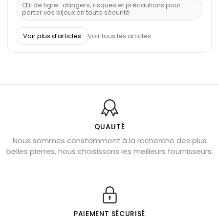
Œil de tigre : dangers, risques et précautions pour
porter vos bijoux en toute sécurité
À quel poignet porter un bracelet de pierre
Voir plus d’articles
Voir tous les articles
Découvrez le scorpion et ses pierres
Pierre du Sagittaire : pierre porte-bonheur
Balance : traits de caractère et pierres
Pierres naturelles de la communication
Bienfaits de la sélénite – pierre des anges
L’améthyste est-elle faite pour moi ?
QUALITÉ
Nous sommes constamment à la recherche des plus
Chrysocolle : pierre apaisante
belles pierres, nous choisissons les meilleurs fournisseurs.
Obsidienne dorée : vertus et signification
11 pierres semi-précieuses bleues
Véritable citrine naturelle non chauffée
Où placer la citrine dans la maison
PAIEMENT SÉCURISÉ