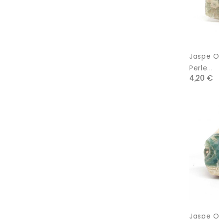
Jaspe Or
Perle...
4,20 €
Jaspe Or