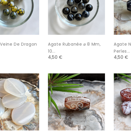
 Veine De Dragon
Agate Rubanée ⌀ 8 Mm,
Agate N
10...
Perles...
4,50 €
4,50 €