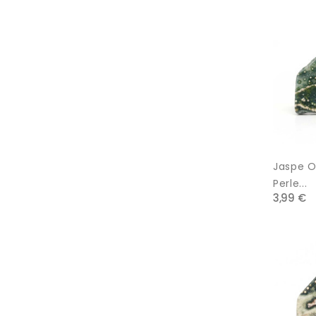
Jaspe Or
Perle...
3,99 €