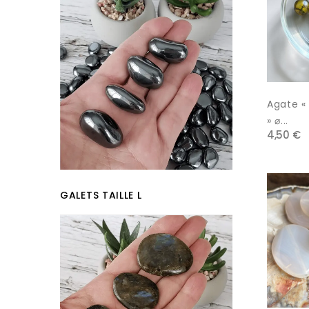
Agate «
» ⌀...
4,50 €
GALETS TAILLE L