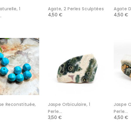
turelle, 1
Agate, 2 Perles Sculptées
Agate D
4,50 €
4,50 €
.
se Reconstituée,
Jaspe Orbiculaire, 1
Jaspe Or
Perle...
Perle...
3,50 €
4,50 €