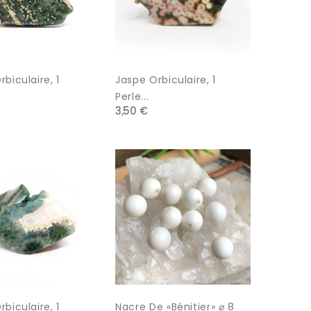
biculaire, 1
Jaspe Orbiculaire, 1
Perle...
3,50 €
biculaire, 1
Nacre De «bénitier» ⌀ 8