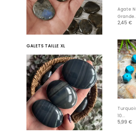
Agate Na
Grande..
2,45 €
GALETS TAILLE XL
Turquoi
10...
5,99 €