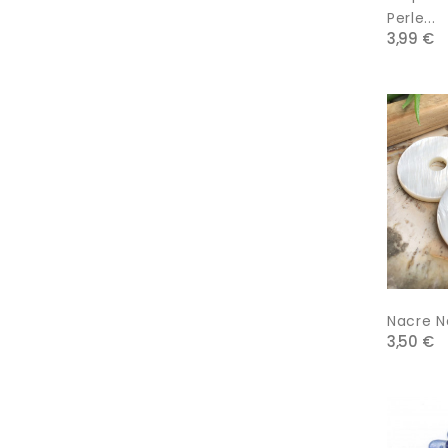
Perle...
3,99 €
Nacre Na
3,50 €