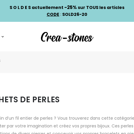
-25%
S O L D E S actuellement
sur TOUS les articles
CODE
:
SOLD26-20
s
HETS DE PERLES
in d’un fil entier de perles ? Vous trouverez dans cette catégori
ter par votre imagination et créez vos propres bijoux. Ces perles 
ions de divers pierres et concevoir vos propres bracelets en pierr