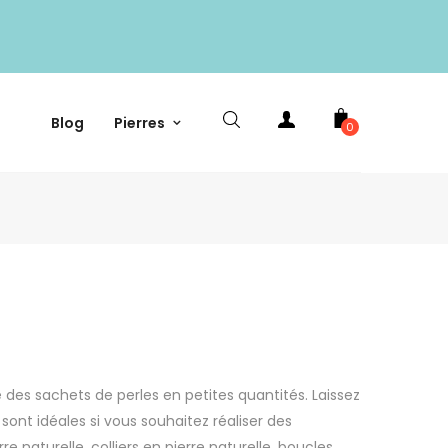
Blog
Pierres
0
e des sachets de perles en petites quantités. Laissez
sont idéales si vous souhaitez réaliser des
e naturelle, colliers en pierre naturelle, boucles