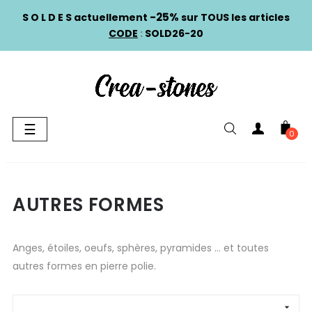
-25%
S O L D E S actuellement
sur TOUS les articles
CODE
:
SOLD26-20
Basculer
☰
0
la
navigation
AUTRES FORMES
Anges, étoiles, oeufs, sphères, pyramides ... et toutes
autres formes en pierre polie.
