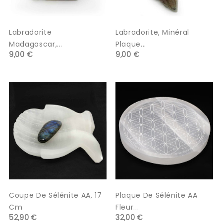
Labradorite
Labradorite, Minéral
Madagascar,...
Plaque...
9,00 €
9,00 €
Coupe De Sélénite AA, 17
Plaque De Sélénite AA
Cm
Fleur...
52,90 €
32,00 €