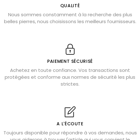
L’améthyste est-elle faite pour moi ?
QUALITÉ
Nous sommes constamment à la recherche des plus
Chrysocolle : pierre apaisante
belles pierres, nous choisissons les meilleurs fournisseurs.
Obsidienne dorée : vertus et signification
11 pierres semi-précieuses bleues
Véritable citrine naturelle non chauffée
Où placer la citrine dans la maison
PAIEMENT SÉCURISÉ
Pierre de lave : propriétés et bienfaits
Achetez en toute confiance. Vos transactions sont
protégées et conforme aux normes de sécurité les plus
Cornaline : propriétés magiques
strictes.
Capricorne : quelles pierres choisir
Quartz rose : douceur et apaisement
Shungite : purification et protection
Bagues en labradorite argent 925
A L'ÉCOUTE
Tourmaline noire : danger et vertus
Toujours disponible pour répondre à vos demandes, nous
Lapis lazuli : propriétés et précautions
vous aiderons à trouver l'article qui vous convient le