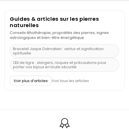
Guides & articles sur les pierres
naturelles
Conseils lithothérapie, propriétés des pierres, signes
astrologiques et bien-être énergétique.
Bracelet Jaspe Dalmatien : vertus et signification
spirituelle
Œil de tigre : dangers, risques et précautions pour
porter vos bijoux en toute sécurité
À quel poignet porter un bracelet de pierre
Voir plus d’articles
Voir tous les articles
Découvrez le scorpion et ses pierres
Pierre du Sagittaire : pierre porte-bonheur
Balance : traits de caractère et pierres
Pierres naturelles de la communication
Bienfaits de la sélénite – pierre des anges