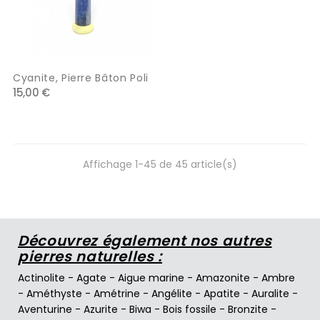
Cyanite, Pierre Bâton Poli
15,00 €
Affichage 1-45 de 45 article(s)
Découvrez également nos autres
pierres naturelles :
Actinolite
-
Agate
-
Aigue marine
-
Amazonite
-
Ambre
-
Améthyste
-
Amétrine
-
Angélite
-
Apatite
-
Auralite
-
Aventurine
-
Azurite
-
Biwa
-
Bois fossile
-
Bronzite
-