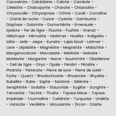
Cacoxénite
-
Calcédoine
-
Calcite
-
Carnéole
-
Célestite
-
Chalcopyrite
-
Charoïte
-
Chiastolite
-
Chrysocolle
-
Chrysoprase
-
Citrine
-
Corail
-
Cornaline
-
Cristal de roche
-
Cuivre
-
Cyanite
-
Damburite
-
Dioptase
-
Dolomite
-
Dumortiérite
-
Emeraude
-
Epidote
-
Fer de tigre
-
Fluorite
-
Fushite
-
Grenat
-
Héliotrope
-
Hématite
-
Herkimer
-
Howlite
-
Indigolite
-
Iolite
-
Jade
-
Jaspe
-
Kunsite
-
Lapis lazuli
-
Larimar
-
Lave
-
Lépidolite
-
Magnésite
-
Magnetite
-
Malachite
-
Manganocalcite
-
Marcassite
-
Merlinite
-
Mokaïte
-
Moldavite
-
Morganite
-
Nacre
-
Nuummite
-
Obsidienne
-
Oeil de tigre
-
Onyx
-
Opale
-
Péridot
-
Pétalite
-
Phrénite
-
Pietersite
-
Pierre de lune
-
Pierre de soleil
-
Pyrite
-
Quartz
-
Rhodochrosite
-
Rhodonite
-
Rhyolite
-
Rubellite
-
Rubis
-
Saphir
-
Sardonix
-
Sélénite
-
Seraphinite
-
Sodalite
-
Staurotide
-
Sugilite
-
Sunghite
-
Tanzanite
-
Tectite
-
Thulite
-
Topaze bleue
-
Topaze
impériale
-
Tourmaline
-
Turkénite
-
Turquoise
-
Unakite
-
Variscite
-
Verdélite
-
Vézuvianite
-
Zircon
-
Zoisite
.