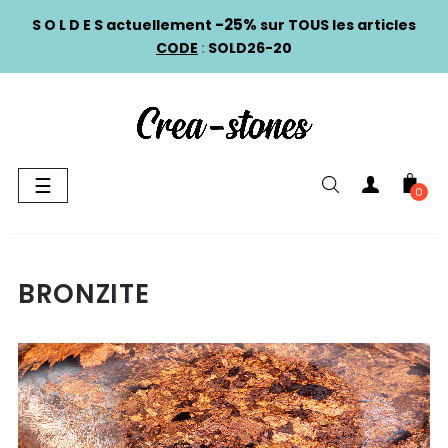
-25%
S O L D E S actuellement
sur TOUS les articles
CODE
:
SOLD26-20
Basculer
☰
0
la
navigation
BRONZITE