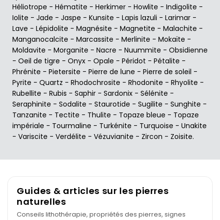
Héliotrope
-
Hématite
-
Herkimer
-
Howlite
-
Indigolite
-
Iolite
-
Jade
-
Jaspe
-
Kunsite
-
Lapis lazuli
-
Larimar
-
Lave
-
Lépidolite
-
Magnésite
-
Magnetite
-
Malachite
-
Manganocalcite
-
Marcassite
-
Merlinite
-
Mokaïte
-
Moldavite
-
Morganite
-
Nacre
-
Nuummite
-
Obsidienne
-
Oeil de tigre
-
Onyx
-
Opale
-
Péridot
-
Pétalite
-
Phrénite
-
Pietersite
-
Pierre de lune
-
Pierre de soleil
-
Pyrite
-
Quartz
-
Rhodochrosite
-
Rhodonite
-
Rhyolite
-
Rubellite
-
Rubis
-
Saphir
-
Sardonix
-
Sélénite
-
Seraphinite
-
Sodalite
-
Staurotide
-
Sugilite
-
Sunghite
-
Tanzanite
-
Tectite
-
Thulite
-
Topaze bleue
-
Topaze
impériale
-
Tourmaline
-
Turkénite
-
Turquoise
-
Unakite
-
Variscite
-
Verdélite
-
Vézuvianite
-
Zircon
-
Zoisite
.
Guides & articles sur les pierres
naturelles
Conseils lithothérapie, propriétés des pierres, signes