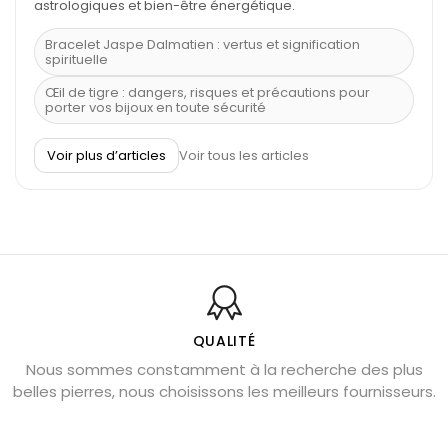
astrologiques et bien-être énergétique.
Bracelet Jaspe Dalmatien : vertus et signification
spirituelle
Œil de tigre : dangers, risques et précautions pour
porter vos bijoux en toute sécurité
À quel poignet porter un bracelet de pierre
Voir plus d’articles
Voir tous les articles
Découvrez le scorpion et ses pierres
Pierre du Sagittaire : pierre porte-bonheur
Balance : traits de caractère et pierres
Pierres naturelles de la communication
Bienfaits de la sélénite – pierre des anges
L’améthyste est-elle faite pour moi ?
QUALITÉ
Nous sommes constamment à la recherche des plus
Chrysocolle : pierre apaisante
belles pierres, nous choisissons les meilleurs fournisseurs.
Obsidienne dorée : vertus et signification
11 pierres semi-précieuses bleues