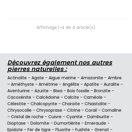
Affichage 1-4 de 4 article(s)
Découvrez également nos autres
pierres naturelles :
Actinolite
-
Agate
-
Aigue marine
-
Amazonite
-
Ambre
-
Améthyste
-
Amétrine
-
Angélite
-
Apatite
-
Auralite
-
Aventurine
-
Azurite
-
Biwa
-
Bois fossile
-
Bronzite
-
Cacoxénite
-
Calcédoine
-
Calcite
-
Carnéole
-
Célestite
-
Chalcopyrite
-
Charoïte
-
Chiastolite
-
Chrysocolle
-
Chrysoprase
-
Citrine
-
Corail
-
Cornaline
-
Cristal de roche
-
Cuivre
-
Cyanite
-
Damburite
-
Dioptase
-
Dolomite
-
Dumortiérite
-
Emeraude
-
Epidote
-
Fer de tigre
-
Fluorite
-
Fushite
-
Grenat
-