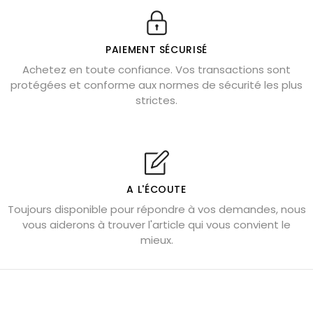
Véritable citrine naturelle non chauffée
Où placer la citrine dans la maison
PAIEMENT SÉCURISÉ
Pierre de lave : propriétés et bienfaits
Achetez en toute confiance. Vos transactions sont
protégées et conforme aux normes de sécurité les plus
Cornaline : propriétés magiques
strictes.
Capricorne : quelles pierres choisir
Quartz rose : douceur et apaisement
Shungite : purification et protection
Bagues en labradorite argent 925
A L'ÉCOUTE
Tourmaline noire : danger et vertus
Toujours disponible pour répondre à vos demandes, nous
Lapis lazuli : propriétés et précautions
vous aiderons à trouver l'article qui vous convient le
mieux.
Citrine : propriétés magiques
Aigue-marine : propriétés et couleurs
Pierres de souci et anxiété