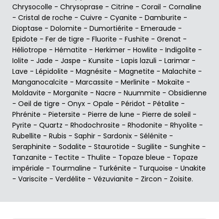
Chrysocolle
-
Chrysoprase
-
Citrine
-
Corail
-
Cornaline
-
Cristal de roche
-
Cuivre
-
Cyanite
-
Damburite
-
Dioptase
-
Dolomite
-
Dumortiérite
-
Emeraude
-
Epidote
-
Fer de tigre
-
Fluorite
-
Fushite
-
Grenat
-
Héliotrope
-
Hématite
-
Herkimer
-
Howlite
-
Indigolite
-
Iolite
-
Jade
-
Jaspe
-
Kunsite
-
Lapis lazuli
-
Larimar
-
Lave
-
Lépidolite
-
Magnésite
-
Magnetite
-
Malachite
-
Manganocalcite
-
Marcassite
-
Merlinite
-
Mokaïte
-
Moldavite
-
Morganite
-
Nacre
-
Nuummite
-
Obsidienne
-
Oeil de tigre
-
Onyx
-
Opale
-
Péridot
-
Pétalite
-
Phrénite
-
Pietersite
-
Pierre de lune
-
Pierre de soleil
-
Pyrite
-
Quartz
-
Rhodochrosite
-
Rhodonite
-
Rhyolite
-
Rubellite
-
Rubis
-
Saphir
-
Sardonix
-
Sélénite
-
Seraphinite
-
Sodalite
-
Staurotide
-
Sugilite
-
Sunghite
-
Tanzanite
-
Tectite
-
Thulite
-
Topaze bleue
-
Topaze
impériale
-
Tourmaline
-
Turkénite
-
Turquoise
-
Unakite
-
Variscite
-
Verdélite
-
Vézuvianite
-
Zircon
-
Zoisite
.