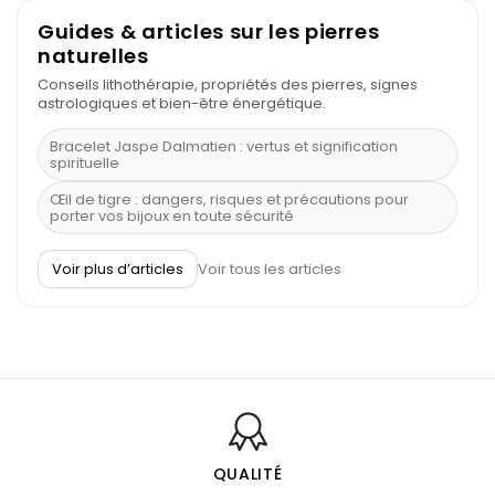
Guides & articles sur les pierres
naturelles
Conseils lithothérapie, propriétés des pierres, signes
astrologiques et bien-être énergétique.
Bracelet Jaspe Dalmatien : vertus et signification
spirituelle
Œil de tigre : dangers, risques et précautions pour
porter vos bijoux en toute sécurité
À quel poignet porter un bracelet de pierre
Voir plus d’articles
Voir tous les articles
Découvrez le scorpion et ses pierres
Pierre du Sagittaire : pierre porte-bonheur
Balance : traits de caractère et pierres
Pierres naturelles de la communication
Bienfaits de la sélénite – pierre des anges
L’améthyste est-elle faite pour moi ?
QUALITÉ