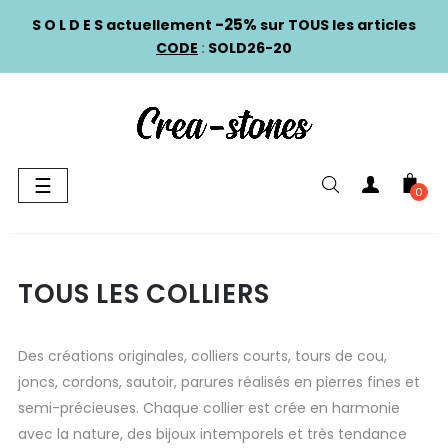
-25%
S O L D E S actuellement
sur TOUS les articles
CODE
:
SOLD26-20
Basculer
☰
0
la
navigation
TOUS LES COLLIERS
Des créations originales, colliers courts, tours de cou,
joncs, cordons, sautoir, parures réalisés en pierres fines et
semi-précieuses. Chaque collier est crée en harmonie
avec la nature, des bijoux intemporels et très tendance