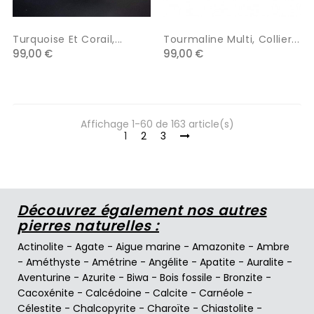
Turquoise Et Corail,...
Tourmaline Multi, Collier...
99,00 €
99,00 €
Affichage 1-60 de 163 article(s)
1
2
3
Découvrez également nos autres
pierres naturelles :
Actinolite
-
Agate
-
Aigue marine
-
Amazonite
-
Ambre
-
Améthyste
-
Amétrine
-
Angélite
-
Apatite
-
Auralite
-
Aventurine
-
Azurite
-
Biwa
-
Bois fossile
-
Bronzite
-
Cacoxénite
-
Calcédoine
-
Calcite
-
Carnéole
-
Célestite
-
Chalcopyrite
-
Charoïte
-
Chiastolite
-