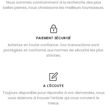
Nous sommes constamment à la recherche des plus
Chrysocolle : pierre apaisante
belles pierres, nous choisissons les meilleurs fournisseurs.
Obsidienne dorée : vertus et signification
11 pierres semi-précieuses bleues
Véritable citrine naturelle non chauffée
Où placer la citrine dans la maison
PAIEMENT SÉCURISÉ
Pierre de lave : propriétés et bienfaits
Achetez en toute confiance. Vos transactions sont
protégées et conforme aux normes de sécurité les plus
Cornaline : propriétés magiques
strictes.
Capricorne : quelles pierres choisir
Quartz rose : douceur et apaisement
Shungite : purification et protection
Bagues en labradorite argent 925
A L'ÉCOUTE
Tourmaline noire : danger et vertus
Toujours disponible pour répondre à vos demandes, nous
Lapis lazuli : propriétés et précautions
vous aiderons à trouver l'article qui vous convient le
mieux.
Citrine : propriétés magiques