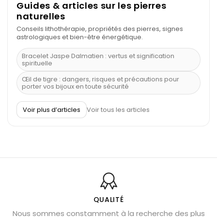
Guides & articles sur les pierres
naturelles
Conseils lithothérapie, propriétés des pierres, signes
astrologiques et bien-être énergétique.
Bracelet Jaspe Dalmatien : vertus et signification
spirituelle
Œil de tigre : dangers, risques et précautions pour
porter vos bijoux en toute sécurité
À quel poignet porter un bracelet de pierre
Voir plus d’articles
Voir tous les articles
Découvrez le scorpion et ses pierres
Pierre du Sagittaire : pierre porte-bonheur
Balance : traits de caractère et pierres
Pierres naturelles de la communication
Bienfaits de la sélénite – pierre des anges
L’améthyste est-elle faite pour moi ?
QUALITÉ
Nous sommes constamment à la recherche des plus
Chrysocolle : pierre apaisante