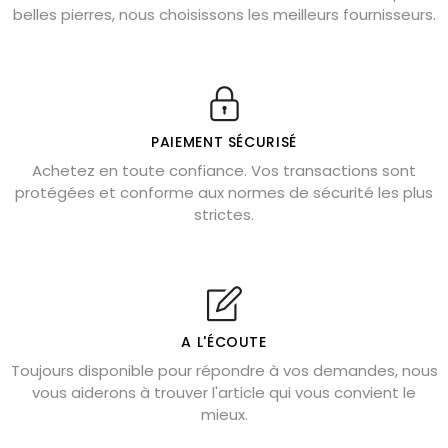
belles pierres, nous choisissons les meilleurs fournisseurs.
Obsidienne dorée : vertus et signification
11 pierres semi-précieuses bleues
Véritable citrine naturelle non chauffée
Où placer la citrine dans la maison
PAIEMENT SÉCURISÉ
Pierre de lave : propriétés et bienfaits
Achetez en toute confiance. Vos transactions sont
protégées et conforme aux normes de sécurité les plus
Cornaline : propriétés magiques
strictes.
Capricorne : quelles pierres choisir
Quartz rose : douceur et apaisement
Shungite : purification et protection
Bagues en labradorite argent 925
A L'ÉCOUTE
Tourmaline noire : danger et vertus
Toujours disponible pour répondre à vos demandes, nous
Lapis lazuli : propriétés et précautions
vous aiderons à trouver l'article qui vous convient le
mieux.
Citrine : propriétés magiques