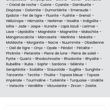
-
Cristal de roche
-
Cuivre
-
Cyanite
-
Damburite
-
Dioptase
-
Dolomite
-
Dumortiérite
-
Emeraude
-
Epidote
-
Fer de tigre
-
Fluorite
-
Fushite
-
Grenat
-
Héliotrope
-
Hématite
-
Herkimer
-
Howlite
-
Indigolite
-
Iolite
-
Jade
-
Jaspe
-
Kunsite
-
Lapis lazuli
-
Larimar
-
Lave
-
Lépidolite
-
Magnésite
-
Magnetite
-
Malachite
-
Manganocalcite
-
Marcassite
-
Merlinite
-
Mokaïte
-
Moldavite
-
Morganite
-
Nacre
-
Nuummite
-
Obsidienne
-
Oeil de tigre
-
Onyx
-
Opale
-
Péridot
-
Pétalite
-
Phrénite
-
Pietersite
-
Pierre de lune
-
Pierre de soleil
-
Pyrite
-
Quartz
-
Rhodochrosite
-
Rhodonite
-
Rhyolite
-
Rubellite
-
Rubis
-
Saphir
-
Sardonix
-
Sélénite
-
Seraphinite
-
Sodalite
-
Staurotide
-
Sugilite
-
Sunghite
-
Tanzanite
-
Tectite
-
Thulite
-
Topaze bleue
-
Topaze
impériale
-
Tourmaline
-
Turkénite
-
Turquoise
-
Unakite
-
Variscite
-
Verdélite
-
Vézuvianite
-
Zircon
-
Zoisite
.