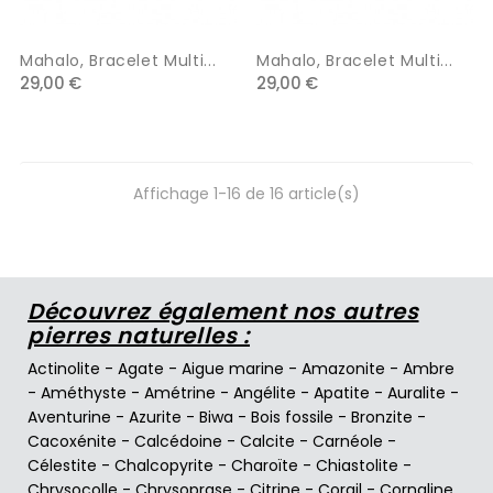
Mahalo, Bracelet Multi...
Mahalo, Bracelet Multi...
29,00 €
29,00 €
Affichage 1-16 de 16 article(s)
Découvrez également nos autres
pierres naturelles :
Actinolite
-
Agate
-
Aigue marine
-
Amazonite
-
Ambre
-
Améthyste
-
Amétrine
-
Angélite
-
Apatite
-
Auralite
-
Aventurine
-
Azurite
-
Biwa
-
Bois fossile
-
Bronzite
-
Cacoxénite
-
Calcédoine
-
Calcite
-
Carnéole
-
Célestite
-
Chalcopyrite
-
Charoïte
-
Chiastolite
-
Chrysocolle
-
Chrysoprase
-
Citrine
-
Corail
-
Cornaline