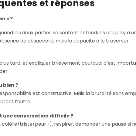
quentes et réponses
n » ?
uand les deux parties se sentent entendues et qu’il y a 
’absence de désaccord, mais la capacité à le traverser.
lus tard, et expliquer brièvement pourquoi c’est importan
der.
u bien ?
sponsabilité est constructive. Mais la brutalité sans empat
ctant l’autre.
ne conversation difficile ?
n colère/triste/peur »), respirer, demander une pause si né