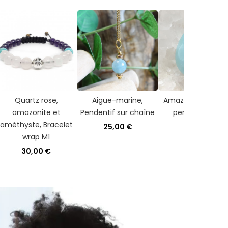
Quartz rose,
Aigue-marine,
Amazonite, 1 gran
amazonite et
Pendentif sur chaîne
perle facettée
améthyste, Bracelet
25,00 €
2,00 €
wrap M1
30,00 €