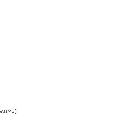
cu ? »).