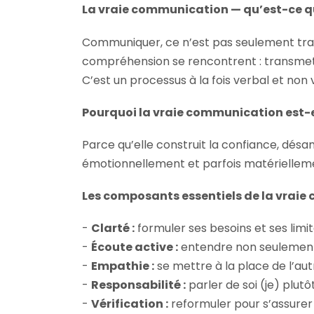
La vraie communication — qu’est-ce qu
Communiquer, ce n’est pas seulement tran
compréhension se rencontrent : transmettre
C’est un processus à la fois verbal et non 
Pourquoi la vraie communication est-e
Parce qu’elle construit la confiance, désa
émotionnellement et parfois matériellemen
Les composants essentiels de la vrai
-
Clarté :
formuler ses besoins et ses limi
-
Écoute active :
entendre non seulement l
-
Empathie :
se mettre à la place de l’aut
-
Responsabilité :
parler de soi (je) plutô
-
Vérification :
reformuler pour s’assurer 