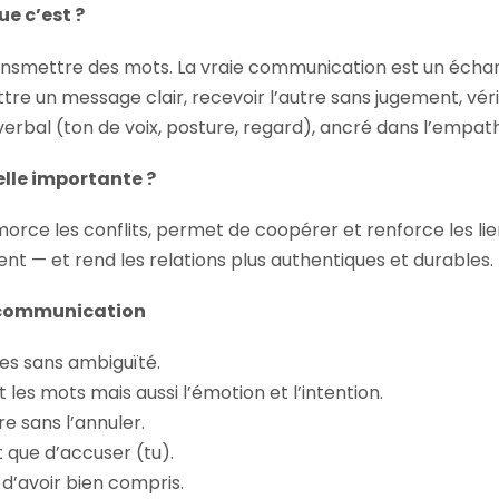
e c’est ?
smettre des mots. La vraie communication est un échange 
 un message clair, recevoir l’autre sans jugement, vérifi
verbal (ton de voix, posture, regard), ancré dans l’empath
lle importante ?
morce les conflits, permet de coopérer et renforce les li
t — et rend les relations plus authentiques et durables.
e communication
tes sans ambiguïté.
es mots mais aussi l’émotion et l’intention.
re sans l’annuler.
t que d’accuser (tu).
d’avoir bien compris.