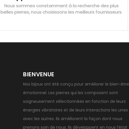
Nous sommes constamment à la recherche des plus
Pierres pour les examens
Pierres anti-déprime
Mieu
belles pierres, nous choisissons les meilleurs fournisseurs.
Porter l’œil de tigre
Ouvrir les chakras
Géode d’amét
BIENVENUE
Nos bijoux ont été conçu pour améliorer le bien-être
émotionnel. Les pierres qui les composent sont
soigneusement sélectionnées en fonction de leurs
énergies vibratoires et de leurs interactions les unes
avec les autres. Ils améliorent la façon dont nous
prenons soin de nous. Ils développent en nous l’état