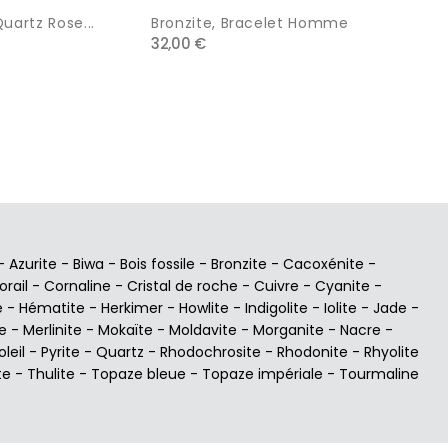
Quartz Rose...
Bronzite, Bracelet Homme
Jade, B
32,00 €
Mm
28,00 €
-
Azurite
-
Biwa
-
Bois fossile
-
Bronzite
-
Cacoxénite
-
orail
-
Cornaline
-
Cristal de roche
-
Cuivre
-
Cyanite
-
e
-
Hématite
-
Herkimer
-
Howlite
-
Indigolite
-
Iolite
-
Jade
-
e
-
Merlinite
-
Mokaïte
-
Moldavite
-
Morganite
-
Nacre
-
oleil
-
Pyrite
-
Quartz
-
Rhodochrosite
-
Rhodonite
-
Rhyolite
te
-
Thulite
-
Topaze bleue
-
Topaze impériale
-
Tourmaline