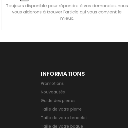
Toujours disponible pour répondre à vos demandes, nous
tion
Bracelets de perles pour homme
vous aiderons à trouver l'article qui vous convient le
u’une gemme ?
Signification des pierres de naissance
mieux.
INFORMATIONS
Promotions
Nouveautés
Guide des pierres
Taille de votre pierre
Taille de votre bracelet
Taille de votre bague