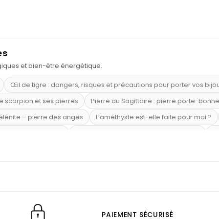
es
ogiques et bien-être énergétique.
Œil de tigre : dangers, risques et précautions pour porter vos bijo
e scorpion et ses pierres
Pierre du Sagittaire : pierre porte-bonh
sélénite – pierre des anges
L’améthyste est-elle faite pour moi ?
mi-précieuses bleues
Véritable citrine naturelle non chauffée
Où
riétés magiques
Capricorne : quelles pierres choisir
Quartz ros
te argent 925
Tourmaline noire : danger et vertus
Lapis lazuli 
et anxiété
Pierres pour la confiance en soi
Pierres pour attirer 
Labradorite : pouvoirs et effets
Pierres de naissance par mois
ction
Associer l’œil de tigre
Porter plusieurs bracelets de pier
PAIEMENT SÉCURISÉ