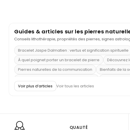
Guides & articles sur les pierres naturell
Conseils lithothérapie, propriétés des pierres, signes astrol
Bracelet Jaspe Dalmatien : vertus et signification spirituelle
À quel poignet porter un bracelet de pierre
Découvrez l
Pierres naturelles de la communication
Bienfaits de la 
Obsidienne dorée : vertus et signification
11 pierres se
Voir plus d’articles
Voir tous les articles
Pierre de lave : propriétés et bienfaits
Cornaline : prop
Shungite : purification et protection
Bagues en labradori
Aigue-marine : propriétés et couleurs
Pierres de souci 
Bracelets anti-stress en pierre
Pierre de lune : bienfaits
Obsidienne noire : danger ?
Guide des pierres de prote
QUALITÉ