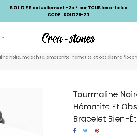
-25%
S O L D E S actuellement
sur TOUS les articles
CODE
:
SOLD26-20
ine noire, malachite, amazonite, hématite et obsidienne flocon
Tourmaline Noir
Hématite Et Obs
Bracelet Bien-Êt