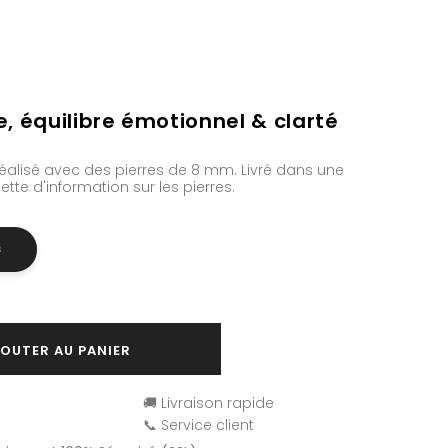
, équilibre émotionnel & clarté
réalisé avec des pierres de 8 mm. Livré dans une
te d'information sur les pierres.
S
OUTER AU PANIER
🚚 Livraison rapide
📞 Service client