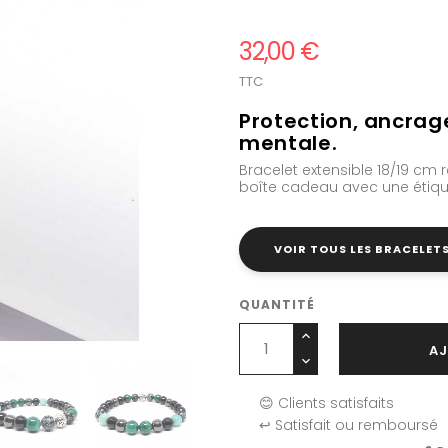
32,00 €
TTC
Protection, ancrage
mentale.
Bracelet extensible 18/19 cm 
boîte cadeau avec une étiquet
VOIR TOUS LES BRACELET
QUANTITÉ
AJ
😊 Clients satisfaits
↩️ Satisfait ou remboursé