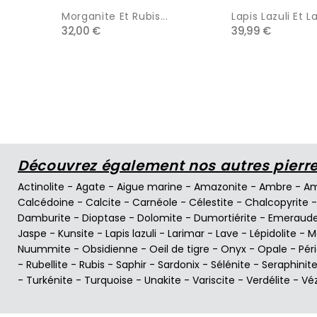
Morganite Et Rubis...
Lapis Lazuli Et L
32,00 €
39,99 €
Découvrez également nos autres pierres
Actinolite
-
Agate
-
Aigue marine
-
Amazonite
-
Ambre
-
Am
Calcédoine
-
Calcite
-
Carnéole
-
Célestite
-
Chalcopyrite
Damburite
-
Dioptase
-
Dolomite
-
Dumortiérite
-
Emeraud
Jaspe
-
Kunsite
-
Lapis lazuli
-
Larimar
-
Lave
-
Lépidolite
-
M
Nuummite
-
Obsidienne
-
Oeil de tigre
-
Onyx
-
Opale
-
Pér
-
Rubellite
-
Rubis
-
Saphir
-
Sardonix
-
Sélénite
-
Seraphinit
-
Turkénite
-
Turquoise
-
Unakite
-
Variscite
-
Verdélite
-
Vé