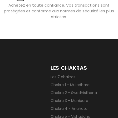
Achetez en toute confiance. Vos transactions sont
x gérer ses émotions
Pierres pour l’automne
Bijoux de médita
protégées et conforme aux normes de sécurité les plus
hyste géante
Pierres naturelles contre le stress
Qu’est-ce q
strictes.
LES CHAKRAS
Les 7 chakras
Chakra 1 - Muladhara
Chakra 2 - Swadhisthana
Chakra 3 - Manipura
Chakra 4 - Anahata
Chakra 5 - Vishuddha