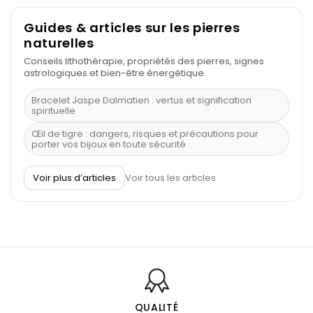
Guides & articles sur les pierres
naturelles
Conseils lithothérapie, propriétés des pierres, signes
astrologiques et bien-être énergétique.
Bracelet Jaspe Dalmatien : vertus et signification
spirituelle
Œil de tigre : dangers, risques et précautions pour
porter vos bijoux en toute sécurité
À quel poignet porter un bracelet de pierre
Voir plus d’articles
Voir tous les articles
Découvrez le scorpion et ses pierres
Pierre du Sagittaire : pierre porte-bonheur
Balance : traits de caractère et pierres
Pierres naturelles de la communication
Bienfaits de la sélénite – pierre des anges
L’améthyste est-elle faite pour moi ?
QUALITÉ