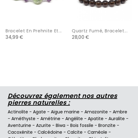
Bracelet En Prehnite Et...
Quartz Fumé, Bracelet...
34,99 €
28,00 €
Découvrez également nos autres
pierres naturelles :
Actinolite
-
Agate
-
Aigue marine
-
Amazonite
-
Ambre
-
Améthyste
-
Amétrine
-
Angélite
-
Apatite
-
Auralite
-
Aventurine
-
Azurite
-
Biwa
-
Bois fossile
-
Bronzite
-
Cacoxénite
-
Calcédoine
-
Calcite
-
Carnéole
-