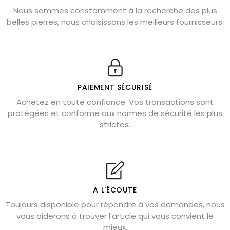
Nous sommes constamment à la recherche des plus
Chrysocolle : pierre apaisante
belles pierres, nous choisissons les meilleurs fournisseurs.
Obsidienne dorée : vertus et signification
11 pierres semi-précieuses bleues
Véritable citrine naturelle non chauffée
Où placer la citrine dans la maison
PAIEMENT SÉCURISÉ
Pierre de lave : propriétés et bienfaits
Achetez en toute confiance. Vos transactions sont
protégées et conforme aux normes de sécurité les plus
Cornaline : propriétés magiques
strictes.
Capricorne : quelles pierres choisir
Quartz rose : douceur et apaisement
Shungite : purification et protection
Bagues en labradorite argent 925
A L'ÉCOUTE
Tourmaline noire : danger et vertus
Toujours disponible pour répondre à vos demandes, nous
Lapis lazuli : propriétés et précautions
vous aiderons à trouver l'article qui vous convient le
mieux.