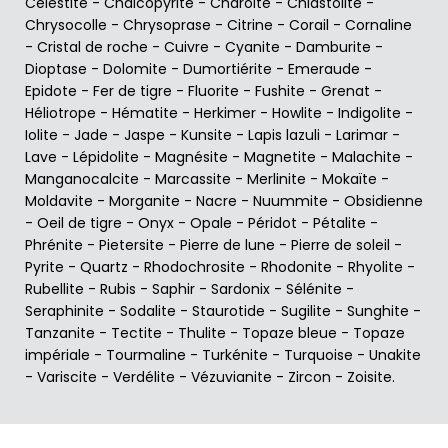
Célestite
-
Chalcopyrite
-
Charoïte
-
Chiastolite
-
Chrysocolle
-
Chrysoprase
-
Citrine
-
Corail
-
Cornaline
-
Cristal de roche
-
Cuivre
-
Cyanite
-
Damburite
-
Dioptase
-
Dolomite
-
Dumortiérite
-
Emeraude
-
Epidote
-
Fer de tigre
-
Fluorite
-
Fushite
-
Grenat
-
Héliotrope
-
Hématite
-
Herkimer
-
Howlite
-
Indigolite
-
Iolite
-
Jade
-
Jaspe
-
Kunsite
-
Lapis lazuli
-
Larimar
-
Lave
-
Lépidolite
-
Magnésite
-
Magnetite
-
Malachite
-
Manganocalcite
-
Marcassite
-
Merlinite
-
Mokaïte
-
Moldavite
-
Morganite
-
Nacre
-
Nuummite
-
Obsidienne
-
Oeil de tigre
-
Onyx
-
Opale
-
Péridot
-
Pétalite
-
Phrénite
-
Pietersite
-
Pierre de lune
-
Pierre de soleil
-
Pyrite
-
Quartz
-
Rhodochrosite
-
Rhodonite
-
Rhyolite
-
Rubellite
-
Rubis
-
Saphir
-
Sardonix
-
Sélénite
-
Seraphinite
-
Sodalite
-
Staurotide
-
Sugilite
-
Sunghite
-
Tanzanite
-
Tectite
-
Thulite
-
Topaze bleue
-
Topaze
impériale
-
Tourmaline
-
Turkénite
-
Turquoise
-
Unakite
-
Variscite
-
Verdélite
-
Vézuvianite
-
Zircon
-
Zoisite
.