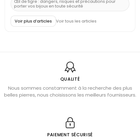
Œil de tigre : dangers, risques et précautions pour
porter vos bijoux en toute sécurité
À quel poignet porter un bracelet de pierre
Voir plus d’articles
Voir tous les articles
Découvrez le scorpion et ses pierres
Pierre du Sagittaire : pierre porte-bonheur
Balance : traits de caractère et pierres
Pierres naturelles de la communication
Bienfaits de la sélénite – pierre des anges
L’améthyste est-elle faite pour moi ?
QUALITÉ
Nous sommes constamment à la recherche des plus
Chrysocolle : pierre apaisante
belles pierres, nous choisissons les meilleurs fournisseurs.
Obsidienne dorée : vertus et signification
11 pierres semi-précieuses bleues
Véritable citrine naturelle non chauffée
Où placer la citrine dans la maison
PAIEMENT SÉCURISÉ