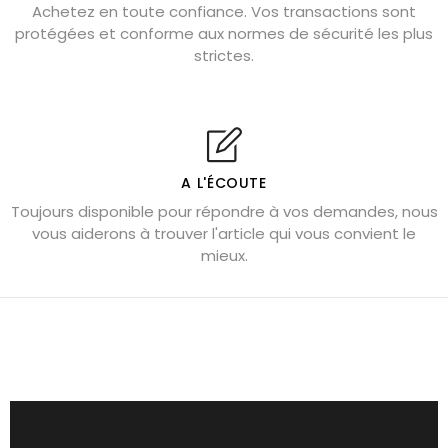
Pierre de lave : propriétés et bienfaits
Achetez en toute confiance. Vos transactions sont
protégées et conforme aux normes de sécurité les plus
Cornaline : propriétés magiques
strictes.
Capricorne : quelles pierres choisir
Quartz rose : douceur et apaisement
Shungite : purification et protection
Bagues en labradorite argent 925
A L'ÉCOUTE
Tourmaline noire : danger et vertus
Toujours disponible pour répondre à vos demandes, nous
Lapis lazuli : propriétés et précautions
vous aiderons à trouver l'article qui vous convient le
mieux.
Citrine : propriétés magiques
Aigue-marine : propriétés et couleurs
Pierres de souci et anxiété
Pierres pour la confiance en soi
Pierres pour attirer l’amour
Dormir avec l’œil de tigre ?