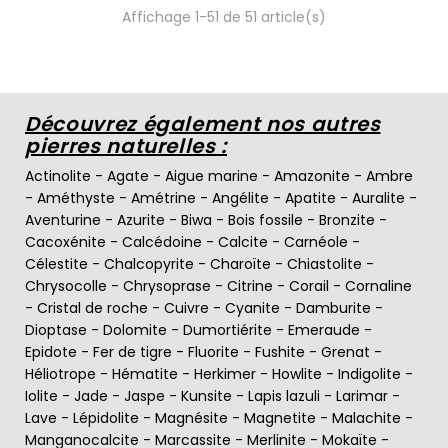
Affichage 1-51 de 51 article(s)
Découvrez également nos autres
pierres naturelles :
Actinolite
-
Agate
-
Aigue marine
-
Amazonite
-
Ambre
-
Améthyste
-
Amétrine
-
Angélite
-
Apatite
-
Auralite
-
Aventurine
-
Azurite
-
Biwa
-
Bois fossile
-
Bronzite
-
Cacoxénite
-
Calcédoine
-
Calcite
-
Carnéole
-
Célestite
-
Chalcopyrite
-
Charoïte
-
Chiastolite
-
Chrysocolle
-
Chrysoprase
-
Citrine
-
Corail
-
Cornaline
-
Cristal de roche
-
Cuivre
-
Cyanite
-
Damburite
-
Dioptase
-
Dolomite
-
Dumortiérite
-
Emeraude
-
Epidote
-
Fer de tigre
-
Fluorite
-
Fushite
-
Grenat
-
Héliotrope
-
Hématite
-
Herkimer
-
Howlite
-
Indigolite
-
Iolite
-
Jade
-
Jaspe
-
Kunsite
-
Lapis lazuli
-
Larimar
-
Lave
-
Lépidolite
-
Magnésite
-
Magnetite
-
Malachite
-
Manganocalcite
-
Marcassite
-
Merlinite
-
Mokaïte
-