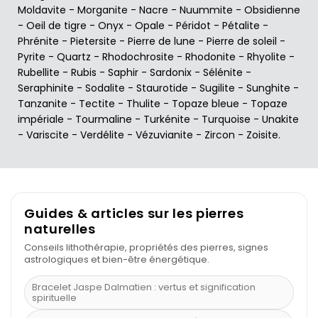
Moldavite
-
Morganite
-
Nacre
-
Nuummite
-
Obsidienne
-
Oeil de tigre
-
Onyx
-
Opale
-
Péridot
-
Pétalite
-
Phrénite
-
Pietersite
-
Pierre de lune
-
Pierre de soleil
-
Pyrite
-
Quartz
-
Rhodochrosite
-
Rhodonite
-
Rhyolite
-
Rubellite
-
Rubis
-
Saphir
-
Sardonix
-
Sélénite
-
Seraphinite
-
Sodalite
-
Staurotide
-
Sugilite
-
Sunghite
-
Tanzanite
-
Tectite
-
Thulite
-
Topaze bleue
-
Topaze
impériale
-
Tourmaline
-
Turkénite
-
Turquoise
-
Unakite
-
Variscite
-
Verdélite
-
Vézuvianite
-
Zircon
-
Zoisite
.
Guides & articles sur les pierres
naturelles
Conseils lithothérapie, propriétés des pierres, signes
astrologiques et bien-être énergétique.
Bracelet Jaspe Dalmatien : vertus et signification
spirituelle