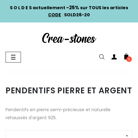
-25%
S O L D E S actuellement
sur TOUS les articles
CODE
:
SOLD26-20
Basculer
☰
0
la
navigation
PENDENTIFS PIERRE ET ARGENT
Pendentifs en pierre semi-précieuse et naturelle
rehaussés d'argent 925.
