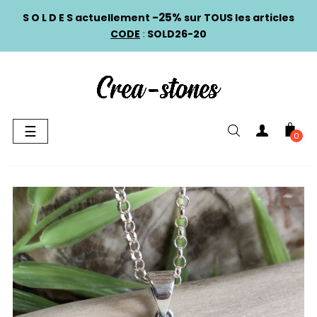
-25%
S O L D E S actuellement
sur TOUS les articles
CODE
:
SOLD26-20
Basculer
☰
0
la
navigation