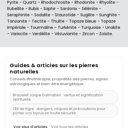
Pyrite
-
Quartz
-
Rhodochrosite
-
Rhodonite
-
Rhyolite
-
Rubellite
-
Rubis
-
Saphir
-
Sardonix
-
Sélénite
-
Seraphinite
-
Sodalite
-
Staurotide
-
Sugilite
-
Sunghite
-
Tanzanite
-
Tectite
-
Thulite
-
Topaze bleue
-
Topaze
impériale
-
Tourmaline
-
Turkénite
-
Turquoise
-
Unakite
-
Variscite
-
Verdélite
-
Vézuvianite
-
Zircon
-
Zoisite
.
Guides & articles sur les pierres
naturelles
Conseils lithothérapie, propriétés des pierres, signes
astrologiques et bien-être énergétique.
Bracelet Jaspe Dalmatien : vertus et signification
spirituelle
Œil de tigre : dangers, risques et précautions pour
porter vos bijoux en toute sécurité
À quel poignet porter un bracelet de pierre
Voir plus d’articles
Voir tous les articles