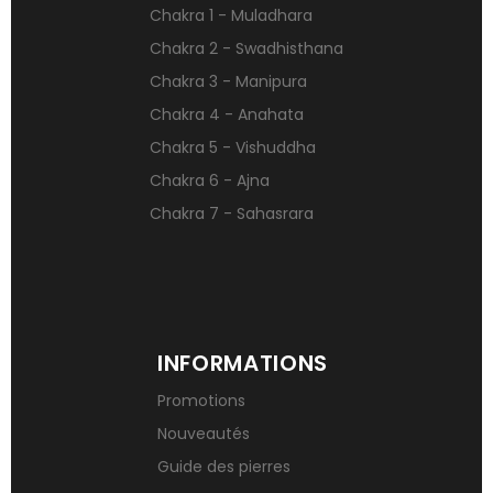
Chakra 1 - Muladhara
Pierres naturelles contre le stress
Chakra 2 - Swadhisthana
Qu’est-ce qu’une gemme ?
Chakra 3 - Manipura
Signification des pierres de naissance
Chakra 4 - Anahata
Chakra 5 - Vishuddha
Chakra 6 - Ajna
Chakra 7 - Sahasrara
INFORMATIONS
Promotions
Nouveautés
Guide des pierres