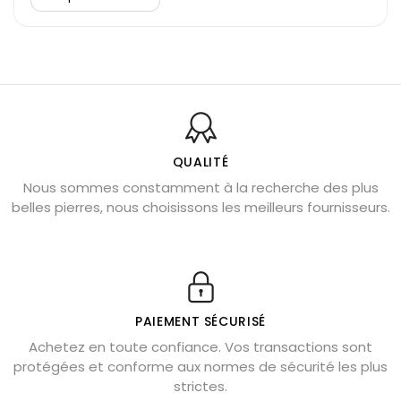
Découvrez le scorpion et ses pierres
Pierre du Sagittaire : pierre porte-bonheur
Balance : traits de caractère et pierres
Pierres naturelles de la communication
Bienfaits de la sélénite – pierre des anges
L’améthyste est-elle faite pour moi ?
QUALITÉ
Nous sommes constamment à la recherche des plus
Chrysocolle : pierre apaisante
belles pierres, nous choisissons les meilleurs fournisseurs.
Obsidienne dorée : vertus et signification
11 pierres semi-précieuses bleues
Véritable citrine naturelle non chauffée
Où placer la citrine dans la maison
PAIEMENT SÉCURISÉ
Pierre de lave : propriétés et bienfaits
Achetez en toute confiance. Vos transactions sont
protégées et conforme aux normes de sécurité les plus
Cornaline : propriétés magiques
strictes.
Capricorne : quelles pierres choisir