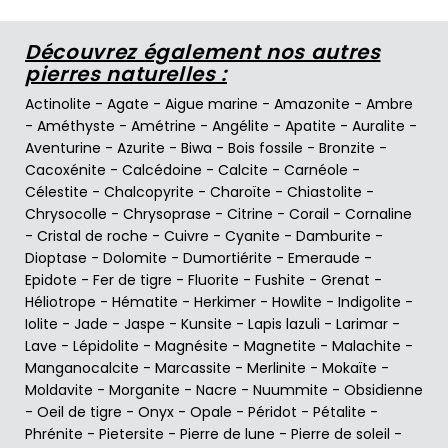
Découvrez également nos autres
pierres naturelles :
Actinolite
-
Agate
-
Aigue marine
-
Amazonite
-
Ambre
-
Améthyste
-
Amétrine
-
Angélite
-
Apatite
-
Auralite
-
Aventurine
-
Azurite
-
Biwa
-
Bois fossile
-
Bronzite
-
Cacoxénite
-
Calcédoine
-
Calcite
-
Carnéole
-
Célestite
-
Chalcopyrite
-
Charoïte
-
Chiastolite
-
Chrysocolle
-
Chrysoprase
-
Citrine
-
Corail
-
Cornaline
-
Cristal de roche
-
Cuivre
-
Cyanite
-
Damburite
-
Dioptase
-
Dolomite
-
Dumortiérite
-
Emeraude
-
Epidote
-
Fer de tigre
-
Fluorite
-
Fushite
-
Grenat
-
Héliotrope
-
Hématite
-
Herkimer
-
Howlite
-
Indigolite
-
Iolite
-
Jade
-
Jaspe
-
Kunsite
-
Lapis lazuli
-
Larimar
-
Lave
-
Lépidolite
-
Magnésite
-
Magnetite
-
Malachite
-
Manganocalcite
-
Marcassite
-
Merlinite
-
Mokaïte
-
Moldavite
-
Morganite
-
Nacre
-
Nuummite
-
Obsidienne
-
Oeil de tigre
-
Onyx
-
Opale
-
Péridot
-
Pétalite
-
Phrénite
-
Pietersite
-
Pierre de lune
-
Pierre de soleil
-