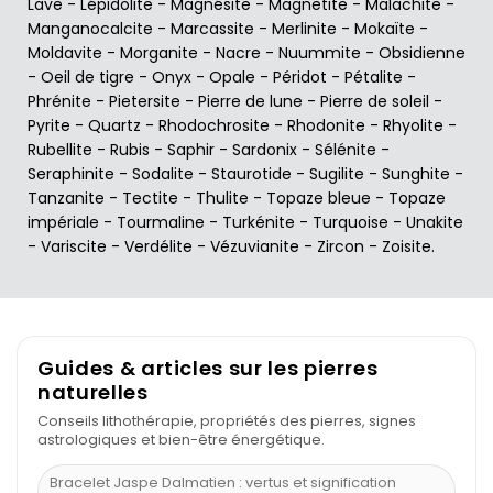
Lave
-
Lépidolite
-
Magnésite
-
Magnetite
-
Malachite
-
Manganocalcite
-
Marcassite
-
Merlinite
-
Mokaïte
-
Moldavite
-
Morganite
-
Nacre
-
Nuummite
-
Obsidienne
-
Oeil de tigre
-
Onyx
-
Opale
-
Péridot
-
Pétalite
-
Phrénite
-
Pietersite
-
Pierre de lune
-
Pierre de soleil
-
Pyrite
-
Quartz
-
Rhodochrosite
-
Rhodonite
-
Rhyolite
-
Rubellite
-
Rubis
-
Saphir
-
Sardonix
-
Sélénite
-
Seraphinite
-
Sodalite
-
Staurotide
-
Sugilite
-
Sunghite
-
Tanzanite
-
Tectite
-
Thulite
-
Topaze bleue
-
Topaze
impériale
-
Tourmaline
-
Turkénite
-
Turquoise
-
Unakite
-
Variscite
-
Verdélite
-
Vézuvianite
-
Zircon
-
Zoisite
.
Guides & articles sur les pierres
naturelles
Conseils lithothérapie, propriétés des pierres, signes
astrologiques et bien-être énergétique.
Bracelet Jaspe Dalmatien : vertus et signification