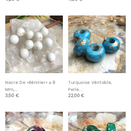
Nacre De «bénitier» ⌀ 8
Turquoise Véritable,
Mm,...
Perle...
3,50 €
22,00 €