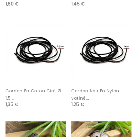
1,60 €
1,45 €
Cordon En Coton Ciré Ø
Cordon Noir En Nylon
1,5...
Satiné...
1,35 €
1,25 €