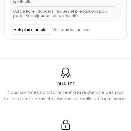
spirituelle
Œil de tigre : dangers, risques et précautions pour
porter vos bijoux en toute sécurité
À quel poignet porter un bracelet de pierre
Voir plus d’articles
Voir tous les articles
Découvrez le scorpion et ses pierres
Pierre du Sagittaire : pierre porte-bonheur
Balance : traits de caractère et pierres
Pierres naturelles de la communication
Bienfaits de la sélénite – pierre des anges
L’améthyste est-elle faite pour moi ?
QUALITÉ
Nous sommes constamment à la recherche des plus
Chrysocolle : pierre apaisante
belles pierres, nous choisissons les meilleurs fournisseurs.
Obsidienne dorée : vertus et signification
11 pierres semi-précieuses bleues
Véritable citrine naturelle non chauffée