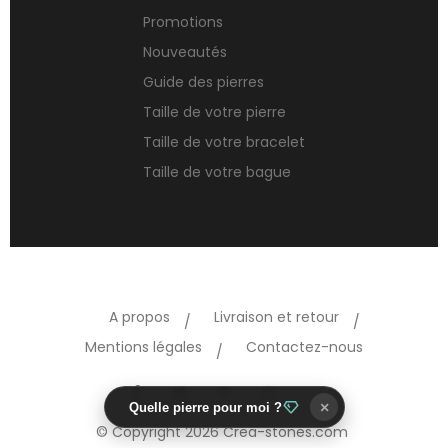
Promotions
Nouveautés
Guide des pierres
Taille de votre pierre
Taille de votre bracelet
Taille de votre bague
A propos
Livraison et retour
Mentions légales
Contactez-nous
TikTok
Facebook
Twitter
Pinterest
Instagram
×
Quelle pierre pour moi ?
© Copyright 2026 Crea-stones.com