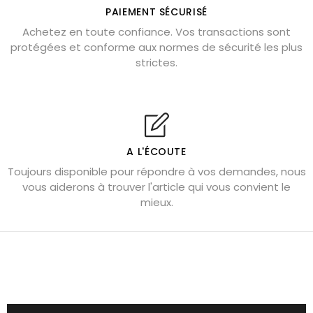
Où placer la citrine dans la maison
PAIEMENT SÉCURISÉ
Pierre de lave : propriétés et bienfaits
Achetez en toute confiance. Vos transactions sont
protégées et conforme aux normes de sécurité les plus
Cornaline : propriétés magiques
strictes.
Capricorne : quelles pierres choisir
Quartz rose : douceur et apaisement
Shungite : purification et protection
Bagues en labradorite argent 925
A L'ÉCOUTE
Tourmaline noire : danger et vertus
Toujours disponible pour répondre à vos demandes, nous
Lapis lazuli : propriétés et précautions
vous aiderons à trouver l'article qui vous convient le
mieux.
Citrine : propriétés magiques
Aigue-marine : propriétés et couleurs
Pierres de souci et anxiété
Pierres pour la confiance en soi
Pierres pour attirer l’amour