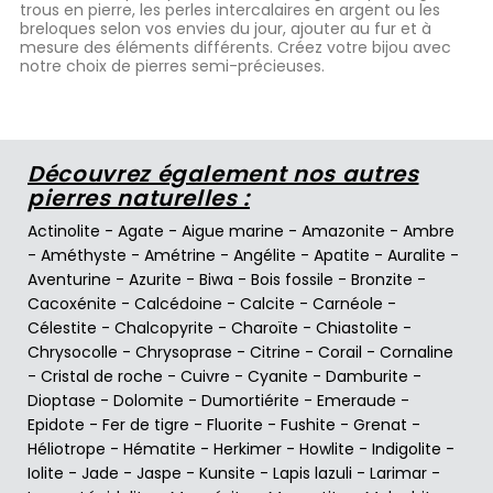
trous en pierre, les perles intercalaires en argent ou les
breloques selon vos envies du jour, ajouter au fur et à
mesure des éléments différents. Créez votre bijou avec
notre choix de pierres semi-précieuses.
Découvrez également nos autres
pierres naturelles :
Actinolite
-
Agate
-
Aigue marine
-
Amazonite
-
Ambre
-
Améthyste
-
Amétrine
-
Angélite
-
Apatite
-
Auralite
-
Aventurine
-
Azurite
-
Biwa
-
Bois fossile
-
Bronzite
-
Cacoxénite
-
Calcédoine
-
Calcite
-
Carnéole
-
Célestite
-
Chalcopyrite
-
Charoïte
-
Chiastolite
-
Chrysocolle
-
Chrysoprase
-
Citrine
-
Corail
-
Cornaline
-
Cristal de roche
-
Cuivre
-
Cyanite
-
Damburite
-
Dioptase
-
Dolomite
-
Dumortiérite
-
Emeraude
-
Epidote
-
Fer de tigre
-
Fluorite
-
Fushite
-
Grenat
-
Héliotrope
-
Hématite
-
Herkimer
-
Howlite
-
Indigolite
-
Iolite
-
Jade
-
Jaspe
-
Kunsite
-
Lapis lazuli
-
Larimar
-