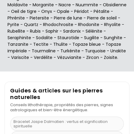
Moldavite
-
Morganite
-
Nacre
-
Nuummite
-
Obsidienne
-
Oeil de tigre
-
Onyx
-
Opale
-
Péridot
-
Pétalite
-
Phrénite
-
Pietersite
-
Pierre de lune
-
Pierre de soleil
-
Pyrite
-
Quartz
-
Rhodochrosite
-
Rhodonite
-
Rhyolite
-
Rubellite
-
Rubis
-
Saphir
-
Sardonix
-
Sélénite
-
Seraphinite
-
Sodalite
-
Staurotide
-
Sugilite
-
Sunghite
-
Tanzanite
-
Tectite
-
Thulite
-
Topaze bleue
-
Topaze
impériale
-
Tourmaline
-
Turkénite
-
Turquoise
-
Unakite
-
Variscite
-
Verdélite
-
Vézuvianite
-
Zircon
-
Zoisite
.
Guides & articles sur les pierres
naturelles
Conseils lithothérapie, propriétés des pierres, signes
astrologiques et bien-être énergétique.
Bracelet Jaspe Dalmatien : vertus et signification
spirituelle