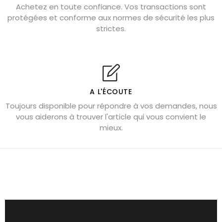
Pierre de lave : propriétés et bienfaits
Achetez en toute confiance. Vos transactions sont
protégées et conforme aux normes de sécurité les plus
Cornaline : propriétés magiques
strictes.
Capricorne : quelles pierres choisir
Quartz rose : douceur et apaisement
Shungite : purification et protection
Bagues en labradorite argent 925
A L'ÉCOUTE
Tourmaline noire : danger et vertus
Toujours disponible pour répondre à vos demandes, nous
Lapis lazuli : propriétés et précautions
vous aiderons à trouver l'article qui vous convient le
mieux.
Citrine : propriétés magiques
Aigue-marine : propriétés et couleurs
Pierres de souci et anxiété
Pierres pour la confiance en soi
Pierres pour attirer l’amour
Dormir avec l’œil de tigre ?