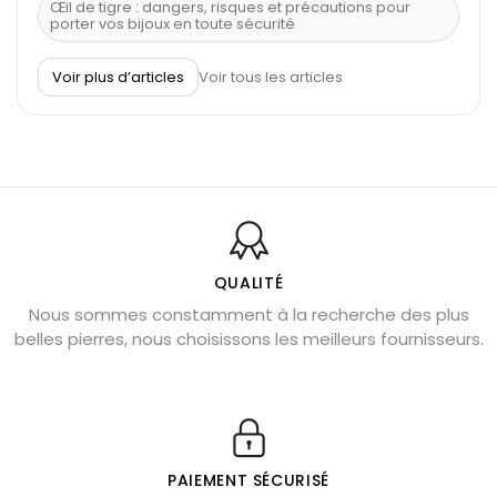
Œil de tigre : dangers, risques et précautions pour
porter vos bijoux en toute sécurité
À quel poignet porter un bracelet de pierre
Voir plus d’articles
Voir tous les articles
Découvrez le scorpion et ses pierres
Pierre du Sagittaire : pierre porte-bonheur
Balance : traits de caractère et pierres
Pierres naturelles de la communication
Bienfaits de la sélénite – pierre des anges
L’améthyste est-elle faite pour moi ?
QUALITÉ
Nous sommes constamment à la recherche des plus
Chrysocolle : pierre apaisante
belles pierres, nous choisissons les meilleurs fournisseurs.
Obsidienne dorée : vertus et signification
11 pierres semi-précieuses bleues
Véritable citrine naturelle non chauffée
Où placer la citrine dans la maison
PAIEMENT SÉCURISÉ