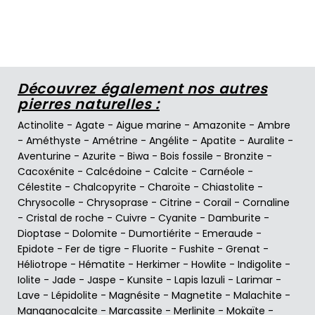
Découvrez également nos autres
pierres naturelles :
Actinolite
-
Agate
-
Aigue marine
-
Amazonite
-
Ambre
-
Améthyste
-
Amétrine
-
Angélite
-
Apatite
-
Auralite
-
Aventurine
-
Azurite
-
Biwa
-
Bois fossile
-
Bronzite
-
Cacoxénite
-
Calcédoine
-
Calcite
-
Carnéole
-
Célestite
-
Chalcopyrite
-
Charoïte
-
Chiastolite
-
Chrysocolle
-
Chrysoprase
-
Citrine
-
Corail
-
Cornaline
-
Cristal de roche
-
Cuivre
-
Cyanite
-
Damburite
-
Dioptase
-
Dolomite
-
Dumortiérite
-
Emeraude
-
Epidote
-
Fer de tigre
-
Fluorite
-
Fushite
-
Grenat
-
Héliotrope
-
Hématite
-
Herkimer
-
Howlite
-
Indigolite
-
Iolite
-
Jade
-
Jaspe
-
Kunsite
-
Lapis lazuli
-
Larimar
-
Lave
-
Lépidolite
-
Magnésite
-
Magnetite
-
Malachite
-
Manganocalcite
-
Marcassite
-
Merlinite
-
Mokaïte
-