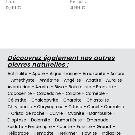
Trou
Perles...
12,00 €
4,99 €
Découvrez également nos autres
pierres naturelles :
Actinolite
-
Agate
-
Aigue marine
-
Amazonite
-
Ambre
-
Améthyste
-
Amétrine
-
Angélite
-
Apatite
-
Auralite
-
Aventurine
-
Azurite
-
Biwa
-
Bois fossile
-
Bronzite
-
Cacoxénite
-
Calcédoine
-
Calcite
-
Carnéole
-
Célestite
-
Chalcopyrite
-
Charoïte
-
Chiastolite
-
Chrysocolle
-
Chrysoprase
-
Citrine
-
Corail
-
Cornaline
-
Cristal de roche
-
Cuivre
-
Cyanite
-
Damburite
-
Dioptase
-
Dolomite
-
Dumortiérite
-
Emeraude
-
Epidote
-
Fer de tigre
-
Fluorite
-
Fushite
-
Grenat
-
Héliotrope
-
Hématite
-
Herkimer
-
Howlite
-
Indigolite
-