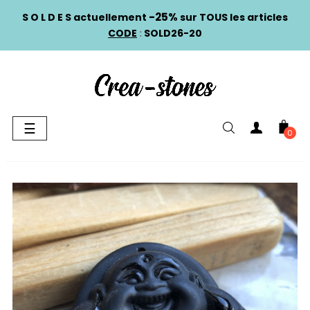
-25%
S O L D E S actuellement
sur TOUS les articles
CODE
:
SOLD26-20
Basculer
☰
0
la
navigation