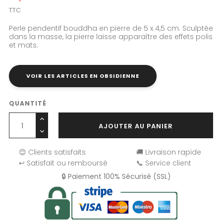
TTC
Perle pendentif bouddha en pierre de 5 x 4,5 cm. Sculptée
dans la masse, la pierre laisse apparaître des effets polis
et mats.
VOIR LES ARTICLES EN OBSIDIENNE
QUANTITÉ
AJOUTER AU PANIER
😊 Clients satisfaits
🚚 Livraison rapide
↩️ Satisfait ou remboursé
📞 Service client
🔒 Paiement 100% Sécurisé (SSL)