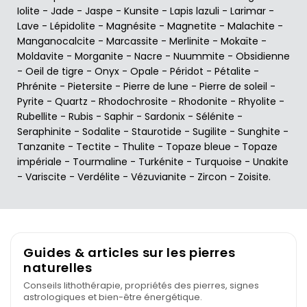
Iolite
-
Jade
-
Jaspe
-
Kunsite
-
Lapis lazuli
-
Larimar
-
Lave
-
Lépidolite
-
Magnésite
-
Magnetite
-
Malachite
-
Manganocalcite
-
Marcassite
-
Merlinite
-
Mokaïte
-
Moldavite
-
Morganite
-
Nacre
-
Nuummite
-
Obsidienne
-
Oeil de tigre
-
Onyx
-
Opale
-
Péridot
-
Pétalite
-
Phrénite
-
Pietersite
-
Pierre de lune
-
Pierre de soleil
-
Pyrite
-
Quartz
-
Rhodochrosite
-
Rhodonite
-
Rhyolite
-
Rubellite
-
Rubis
-
Saphir
-
Sardonix
-
Sélénite
-
Seraphinite
-
Sodalite
-
Staurotide
-
Sugilite
-
Sunghite
-
Tanzanite
-
Tectite
-
Thulite
-
Topaze bleue
-
Topaze
impériale
-
Tourmaline
-
Turkénite
-
Turquoise
-
Unakite
-
Variscite
-
Verdélite
-
Vézuvianite
-
Zircon
-
Zoisite
.
Guides & articles sur les pierres
naturelles
Conseils lithothérapie, propriétés des pierres, signes
astrologiques et bien-être énergétique.