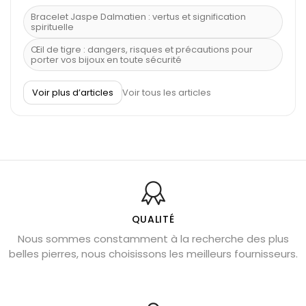
Bracelet Jaspe Dalmatien : vertus et signification
spirituelle
Œil de tigre : dangers, risques et précautions pour
porter vos bijoux en toute sécurité
À quel poignet porter un bracelet de pierre
Voir plus d’articles
Voir tous les articles
Découvrez le scorpion et ses pierres
Pierre du Sagittaire : pierre porte-bonheur
Balance : traits de caractère et pierres
Pierres naturelles de la communication
Bienfaits de la sélénite – pierre des anges
L’améthyste est-elle faite pour moi ?
QUALITÉ
Nous sommes constamment à la recherche des plus
Chrysocolle : pierre apaisante
belles pierres, nous choisissons les meilleurs fournisseurs.
Obsidienne dorée : vertus et signification
11 pierres semi-précieuses bleues