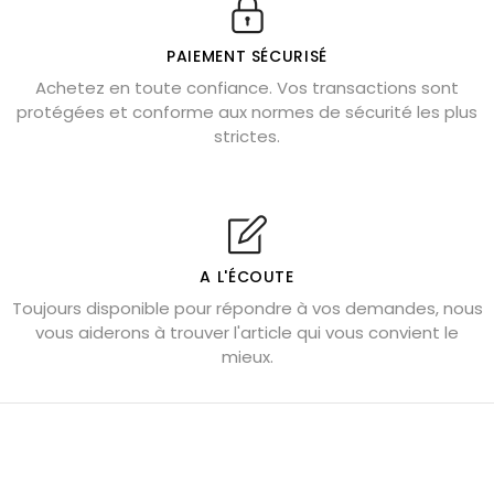
Véritable citrine naturelle non chauffée
Où placer la citrine dans la maison
PAIEMENT SÉCURISÉ
Pierre de lave : propriétés et bienfaits
Achetez en toute confiance. Vos transactions sont
protégées et conforme aux normes de sécurité les plus
Cornaline : propriétés magiques
strictes.
Capricorne : quelles pierres choisir
Quartz rose : douceur et apaisement
Shungite : purification et protection
Bagues en labradorite argent 925
A L'ÉCOUTE
Tourmaline noire : danger et vertus
Toujours disponible pour répondre à vos demandes, nous
Lapis lazuli : propriétés et précautions
vous aiderons à trouver l'article qui vous convient le
mieux.
Citrine : propriétés magiques
Aigue-marine : propriétés et couleurs
Pierres de souci et anxiété
Pierres pour la confiance en soi