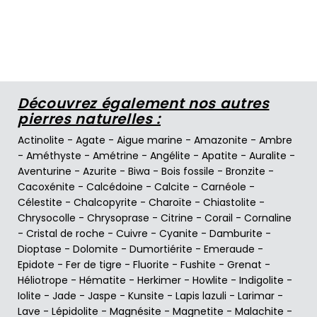
Découvrez également nos autres
pierres naturelles :
Actinolite
-
Agate
-
Aigue marine
-
Amazonite
-
Ambre
-
Améthyste
-
Amétrine
-
Angélite
-
Apatite
-
Auralite
-
Aventurine
-
Azurite
-
Biwa
-
Bois fossile
-
Bronzite
-
Cacoxénite
-
Calcédoine
-
Calcite
-
Carnéole
-
Célestite
-
Chalcopyrite
-
Charoïte
-
Chiastolite
-
Chrysocolle
-
Chrysoprase
-
Citrine
-
Corail
-
Cornaline
-
Cristal de roche
-
Cuivre
-
Cyanite
-
Damburite
-
Dioptase
-
Dolomite
-
Dumortiérite
-
Emeraude
-
Epidote
-
Fer de tigre
-
Fluorite
-
Fushite
-
Grenat
-
Héliotrope
-
Hématite
-
Herkimer
-
Howlite
-
Indigolite
-
Iolite
-
Jade
-
Jaspe
-
Kunsite
-
Lapis lazuli
-
Larimar
-
Lave
-
Lépidolite
-
Magnésite
-
Magnetite
-
Malachite
-