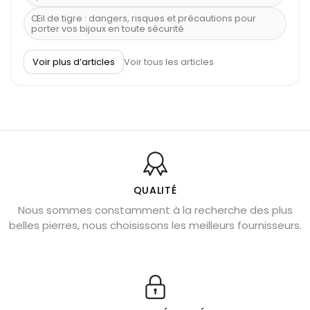
Œil de tigre : dangers, risques et précautions pour
porter vos bijoux en toute sécurité
À quel poignet porter un bracelet de pierre
Voir plus d’articles
Voir tous les articles
Découvrez le scorpion et ses pierres
Pierre du Sagittaire : pierre porte-bonheur
Balance : traits de caractère et pierres
Pierres naturelles de la communication
Bienfaits de la sélénite – pierre des anges
L’améthyste est-elle faite pour moi ?
QUALITÉ
Nous sommes constamment à la recherche des plus
Chrysocolle : pierre apaisante
belles pierres, nous choisissons les meilleurs fournisseurs.
Obsidienne dorée : vertus et signification
11 pierres semi-précieuses bleues
Véritable citrine naturelle non chauffée
Où placer la citrine dans la maison