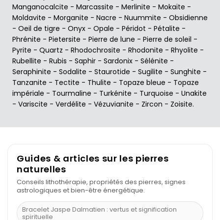
Manganocalcite
-
Marcassite
-
Merlinite
-
Mokaïte
-
Moldavite
-
Morganite
-
Nacre
-
Nuummite
-
Obsidienne
-
Oeil de tigre
-
Onyx
-
Opale
-
Péridot
-
Pétalite
-
Phrénite
-
Pietersite
-
Pierre de lune
-
Pierre de soleil
-
Pyrite
-
Quartz
-
Rhodochrosite
-
Rhodonite
-
Rhyolite
-
Rubellite
-
Rubis
-
Saphir
-
Sardonix
-
Sélénite
-
Seraphinite
-
Sodalite
-
Staurotide
-
Sugilite
-
Sunghite
-
Tanzanite
-
Tectite
-
Thulite
-
Topaze bleue
-
Topaze
impériale
-
Tourmaline
-
Turkénite
-
Turquoise
-
Unakite
-
Variscite
-
Verdélite
-
Vézuvianite
-
Zircon
-
Zoisite
.
Guides & articles sur les pierres
naturelles
Conseils lithothérapie, propriétés des pierres, signes
astrologiques et bien-être énergétique.
Bracelet Jaspe Dalmatien : vertus et signification
spirituelle