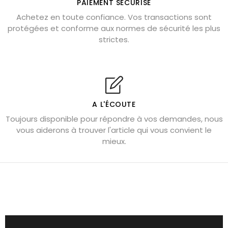
PAIEMENT SÉCURISÉ
Pierre de lave : propriétés et bienfaits
Achetez en toute confiance. Vos transactions sont
protégées et conforme aux normes de sécurité les plus
Cornaline : propriétés magiques
strictes.
Capricorne : quelles pierres choisir
Quartz rose : douceur et apaisement
Shungite : purification et protection
Bagues en labradorite argent 925
A L'ÉCOUTE
Tourmaline noire : danger et vertus
Toujours disponible pour répondre à vos demandes, nous
Lapis lazuli : propriétés et précautions
vous aiderons à trouver l'article qui vous convient le
mieux.
Citrine : propriétés magiques
Aigue-marine : propriétés et couleurs
Pierres de souci et anxiété
Pierres pour la confiance en soi
Pierres pour attirer l’amour