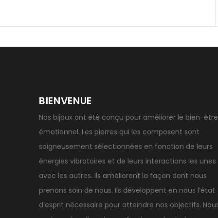
Porter l’œil de tigre
Ouvrir les chakras
Géode d’amét
BIENVENUE
Nos bijoux ont été conçu pour améliorer le bien-être
émotionnel. Les pierres qui les composent sont
soigneusement sélectionnées en fonction de leurs
énergies vibratoires et de leurs interactions les unes
avec les autres. Ils améliorent la façon dont nous
prenons soin de nous. Ils développent en nous l’état
d’esprit nécessaire pour atteindre nos objectifs. Nou