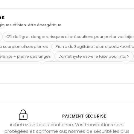
es
ogiques et bien-être énergétique.
Œil de tigre : dangers, risques et précautions pour porter vos bijo
e scorpion et ses pierres
Pierre du Sagittaire : pierre porte-bonh
sélénite – pierre des anges
L’améthyste est-elle faite pour moi ?
mi-précieuses bleues
Véritable citrine naturelle non chauffée
Où
riétés magiques
Capricorne : quelles pierres choisir
Quartz ros
te argent 925
Tourmaline noire : danger et vertus
Lapis lazuli 
et anxiété
Pierres pour la confiance en soi
Pierres pour attirer 
Labradorite : pouvoirs et effets
Pierres de naissance par mois
ction
Associer l’œil de tigre
Porter plusieurs bracelets de pier
PAIEMENT SÉCURISÉ
Achetez en toute confiance. Vos transactions sont
x gérer ses émotions
Pierres pour l’automne
Bijoux de médita
protégées et conforme aux normes de sécurité les plus