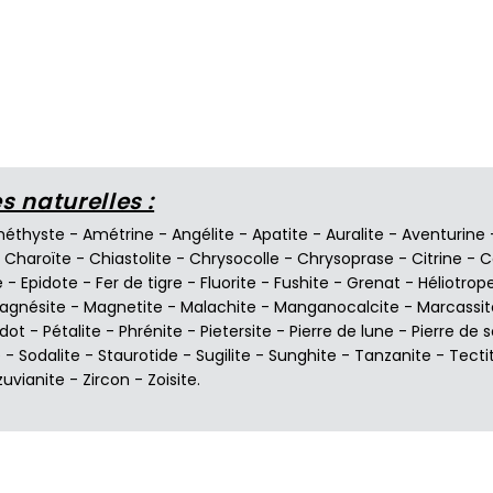
 naturelles :
éthyste
-
Amétrine
-
Angélite
-
Apatite
-
Auralite
-
Aventurine
-
Charoïte
-
Chiastolite
-
Chrysocolle
-
Chrysoprase
-
Citrine
-
C
e
-
Epidote
-
Fer de tigre
-
Fluorite
-
Fushite
-
Grenat
-
Héliotrop
agnésite
-
Magnetite
-
Malachite
-
Manganocalcite
-
Marcassit
idot
-
Pétalite
-
Phrénite
-
Pietersite
-
Pierre de lune
-
Pierre de s
e
-
Sodalite
-
Staurotide
-
Sugilite
-
Sunghite
-
Tanzanite
-
Tecti
zuvianite
-
Zircon
-
Zoisite
.