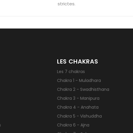
hyste géante
Pierres naturelles contre le stress
Qu’est-ce q
strictes.
LES CHAKRAS
Les 7 chakras
Chakra 1 - Muladhara
Chakra 2 - Swadhisthana
Chakra 3 - Manipura
Chakra 4 - Anahata
Chakra 5 - Vishuddha
s
Chakra 6 - Ajna