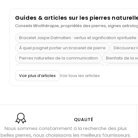
Guides & articles sur les pierres naturell
Conseils lithothérapie, propriétés des pierres, signes astrol
Bracelet Jaspe Dalmatien : vertus et signification spirituelle
À quel poignet porter un bracelet de pierre
Découvrez l
Pierres naturelles de la communication
Bienfaits de la 
Obsidienne dorée : vertus et signification
11 pierres se
Voir plus d’articles
Voir tous les articles
Pierre de lave : propriétés et bienfaits
Cornaline : prop
Shungite : purification et protection
Bagues en labradori
Aigue-marine : propriétés et couleurs
Pierres de souci 
Bracelets anti-stress en pierre
Pierre de lune : bienfaits
Obsidienne noire : danger ?
Guide des pierres de prote
QUALITÉ
Nous sommes constamment à la recherche des plus
Pierres pour les examens
Pierres anti-déprime
Mieu
belles pierres, nous choisissons les meilleurs fournisseurs.