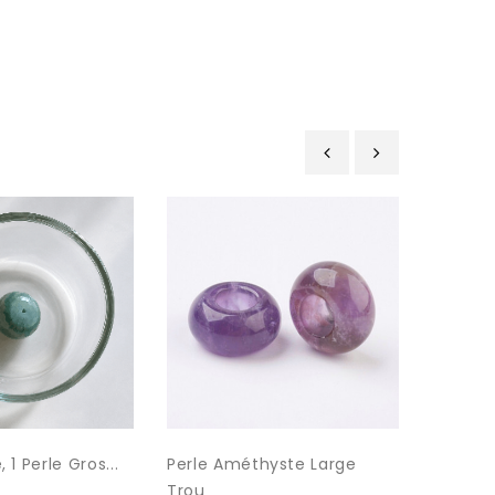
‹
›
 1 Perle Gros...
Perle Améthyste Large
Perle S
7,00 €
Trou