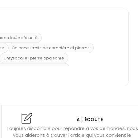
ux en toute sécurité
eur
Balance : traits de caractère et pierres
Chrysocolle : pierre apaisante
 placer la citrine dans la maison
e : douceur et apaisement
: propriétés et précautions
Citrine : propriétés magiques
l’amour
Dormir avec l’œil de tigre ?
Dormir avec des pierres
res
Fluorite : pierre la plus colorée
A L'ÉCOUTE
Toujours disponible pour répondre à vos demandes, nous
tion
Bracelets de perles pour homme
vous aiderons à trouver l'article qui vous convient le