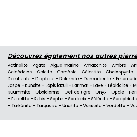
Découvrez également nos autres pierres
Actinolite
-
Agate
-
Aigue marine
-
Amazonite
-
Ambre
-
Am
Calcédoine
-
Calcite
-
Carnéole
-
Célestite
-
Chalcopyrite
Damburite
-
Dioptase
-
Dolomite
-
Dumortiérite
-
Emeraud
Jaspe
-
Kunsite
-
Lapis lazuli
-
Larimar
-
Lave
-
Lépidolite
-
M
Nuummite
-
Obsidienne
-
Oeil de tigre
-
Onyx
-
Opale
-
Pér
-
Rubellite
-
Rubis
-
Saphir
-
Sardonix
-
Sélénite
-
Seraphinit
-
Turkénite
-
Turquoise
-
Unakite
-
Variscite
-
Verdélite
-
Vé