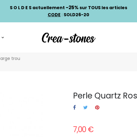
-25%
S O L D E S actuellement
sur TOUS les articles
CODE
:
SOLD26-20
large trou
Perle Quartz Ro
7,00 €