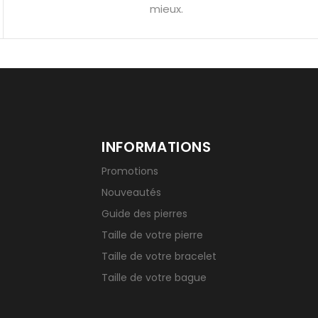
u’une gemme ?
Signification des pierres de naissance
mieux.
INFORMATIONS
Promotions
Nouveautés
Guide des pierres
Taille de votre pierre
Taille de votre bracelet
Taille de votre bague