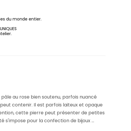
les du monde entier.
 UNIQUES
elier.
ès pâle au rose bien soutenu, parfois nuancé
eut contenir. Il est parfois laiteux et opaque
ention, cette pierre peut présenter de petites
té s'impose pour la confection de bijoux ...