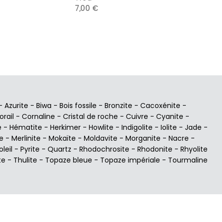
7,00 €
-
Azurite
-
Biwa
-
Bois fossile
-
Bronzite
-
Cacoxénite
-
orail
-
Cornaline
-
Cristal de roche
-
Cuivre
-
Cyanite
-
e
-
Hématite
-
Herkimer
-
Howlite
-
Indigolite
-
Iolite
-
Jade
-
e
-
Merlinite
-
Mokaïte
-
Moldavite
-
Morganite
-
Nacre
-
oleil
-
Pyrite
-
Quartz
-
Rhodochrosite
-
Rhodonite
-
Rhyolite
te
-
Thulite
-
Topaze bleue
-
Topaze impériale
-
Tourmaline