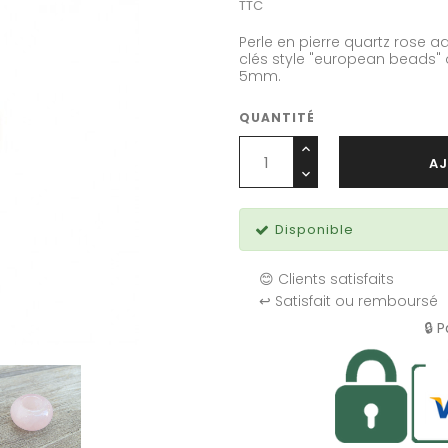
TTC
Perle en pierre quartz rose ad
clés style "european beads" 
5mm.
QUANTITÉ
AJ
Disponible
😊 Clients satisfaits
↩️ Satisfait ou remboursé
🔒 