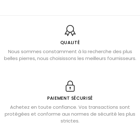
Pierre du Sagittaire : pierre porte-bonheur
Balance : traits de caractère et pierres
Pierres naturelles de la communication
Bienfaits de la sélénite – pierre des anges
L’améthyste est-elle faite pour moi ?
QUALITÉ
Nous sommes constamment à la recherche des plus
Chrysocolle : pierre apaisante
belles pierres, nous choisissons les meilleurs fournisseurs.
Obsidienne dorée : vertus et signification
11 pierres semi-précieuses bleues
Véritable citrine naturelle non chauffée
Où placer la citrine dans la maison
PAIEMENT SÉCURISÉ
Pierre de lave : propriétés et bienfaits
Achetez en toute confiance. Vos transactions sont
protégées et conforme aux normes de sécurité les plus
Cornaline : propriétés magiques
strictes.
Capricorne : quelles pierres choisir
Quartz rose : douceur et apaisement