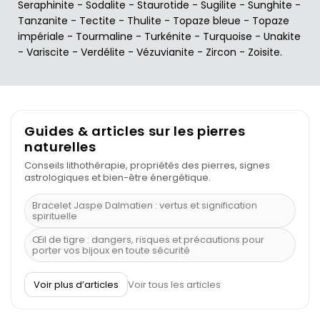
Seraphinite
-
Sodalite
-
Staurotide
-
Sugilite
-
Sunghite
-
Tanzanite
-
Tectite
-
Thulite
-
Topaze bleue
-
Topaze
impériale
-
Tourmaline
-
Turkénite
-
Turquoise
-
Unakite
-
Variscite
-
Verdélite
-
Vézuvianite
-
Zircon
-
Zoisite
.
Guides & articles sur les pierres
naturelles
Conseils lithothérapie, propriétés des pierres, signes
astrologiques et bien-être énergétique.
Bracelet Jaspe Dalmatien : vertus et signification
spirituelle
Œil de tigre : dangers, risques et précautions pour
porter vos bijoux en toute sécurité
À quel poignet porter un bracelet de pierre
Voir plus d’articles
Voir tous les articles
Découvrez le scorpion et ses pierres