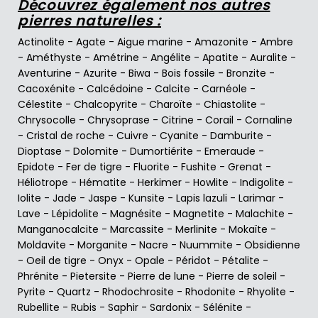
Découvrez également nos autres
pierres naturelles :
Actinolite
-
Agate
-
Aigue marine
-
Amazonite
-
Ambre
-
Améthyste
-
Amétrine
-
Angélite
-
Apatite
-
Auralite
-
Aventurine
-
Azurite
-
Biwa
-
Bois fossile
-
Bronzite
-
Cacoxénite
-
Calcédoine
-
Calcite
-
Carnéole
-
Célestite
-
Chalcopyrite
-
Charoïte
-
Chiastolite
-
Chrysocolle
-
Chrysoprase
-
Citrine
-
Corail
-
Cornaline
-
Cristal de roche
-
Cuivre
-
Cyanite
-
Damburite
-
Dioptase
-
Dolomite
-
Dumortiérite
-
Emeraude
-
Epidote
-
Fer de tigre
-
Fluorite
-
Fushite
-
Grenat
-
Héliotrope
-
Hématite
-
Herkimer
-
Howlite
-
Indigolite
-
Iolite
-
Jade
-
Jaspe
-
Kunsite
-
Lapis lazuli
-
Larimar
-
Lave
-
Lépidolite
-
Magnésite
-
Magnetite
-
Malachite
-
Manganocalcite
-
Marcassite
-
Merlinite
-
Mokaïte
-
Moldavite
-
Morganite
-
Nacre
-
Nuummite
-
Obsidienne
-
Oeil de tigre
-
Onyx
-
Opale
-
Péridot
-
Pétalite
-
Phrénite
-
Pietersite
-
Pierre de lune
-
Pierre de soleil
-
Pyrite
-
Quartz
-
Rhodochrosite
-
Rhodonite
-
Rhyolite
-
Rubellite
-
Rubis
-
Saphir
-
Sardonix
-
Sélénite
-