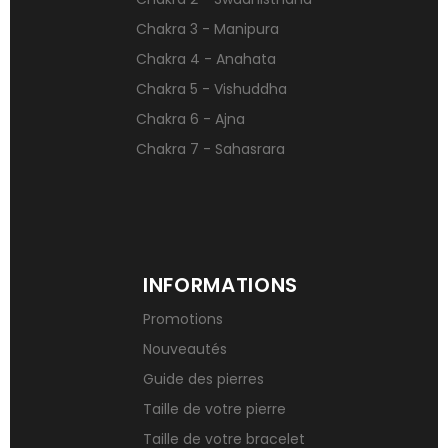
Qu’est-ce qu’une gemme ?
Chakra 3 - Manipura
Signification des pierres de naissance
Chakra 4 - Anahata
Chakra 5 - Vishuddha
Chakra 6 - Ajna
Chakra 7 - Sahasrara
INFORMATIONS
Promotions
Nouveautés
Guide des pierres
Taille de votre pierre
Taille de votre bracelet