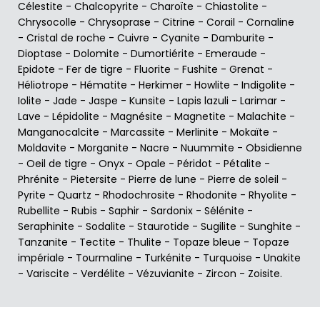
Célestite
-
Chalcopyrite
-
Charoïte
-
Chiastolite
-
Chrysocolle
-
Chrysoprase
-
Citrine
-
Corail
-
Cornaline
-
Cristal de roche
-
Cuivre
-
Cyanite
-
Damburite
-
Dioptase
-
Dolomite
-
Dumortiérite
-
Emeraude
-
Epidote
-
Fer de tigre
-
Fluorite
-
Fushite
-
Grenat
-
Héliotrope
-
Hématite
-
Herkimer
-
Howlite
-
Indigolite
-
Iolite
-
Jade
-
Jaspe
-
Kunsite
-
Lapis lazuli
-
Larimar
-
Lave
-
Lépidolite
-
Magnésite
-
Magnetite
-
Malachite
-
Manganocalcite
-
Marcassite
-
Merlinite
-
Mokaïte
-
Moldavite
-
Morganite
-
Nacre
-
Nuummite
-
Obsidienne
-
Oeil de tigre
-
Onyx
-
Opale
-
Péridot
-
Pétalite
-
Phrénite
-
Pietersite
-
Pierre de lune
-
Pierre de soleil
-
Pyrite
-
Quartz
-
Rhodochrosite
-
Rhodonite
-
Rhyolite
-
Rubellite
-
Rubis
-
Saphir
-
Sardonix
-
Sélénite
-
Seraphinite
-
Sodalite
-
Staurotide
-
Sugilite
-
Sunghite
-
Tanzanite
-
Tectite
-
Thulite
-
Topaze bleue
-
Topaze
impériale
-
Tourmaline
-
Turkénite
-
Turquoise
-
Unakite
-
Variscite
-
Verdélite
-
Vézuvianite
-
Zircon
-
Zoisite
.