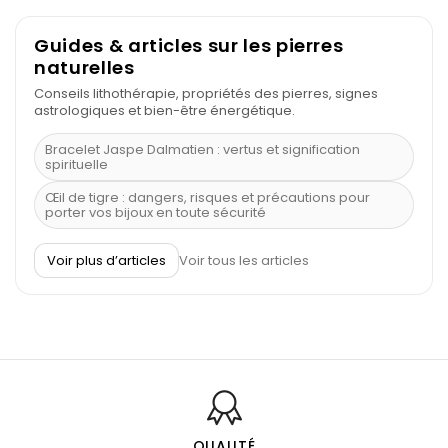
Guides & articles sur les pierres
naturelles
Conseils lithothérapie, propriétés des pierres, signes
astrologiques et bien-être énergétique.
Bracelet Jaspe Dalmatien : vertus et signification
spirituelle
Œil de tigre : dangers, risques et précautions pour
porter vos bijoux en toute sécurité
À quel poignet porter un bracelet de pierre
Voir plus d’articles
Voir tous les articles
Découvrez le scorpion et ses pierres
Pierre du Sagittaire : pierre porte-bonheur
Balance : traits de caractère et pierres
Pierres naturelles de la communication
Bienfaits de la sélénite – pierre des anges
L’améthyste est-elle faite pour moi ?
QUALITÉ