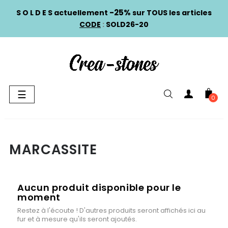
-25%
S O L D E S actuellement
sur TOUS les articles
CODE
:
SOLD26-20
Basculer
☰
0
la
navigation
MARCASSITE
Aucun produit disponible pour le
moment
Restez à l'écoute ! D'autres produits seront affichés ici au
fur et à mesure qu'ils seront ajoutés.