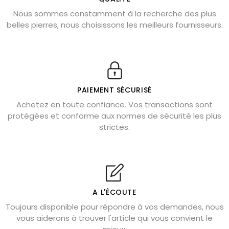
Nous sommes constamment à la recherche des plus
Chrysocolle : pierre apaisante
belles pierres, nous choisissons les meilleurs fournisseurs.
Obsidienne dorée : vertus et signification
11 pierres semi-précieuses bleues
Véritable citrine naturelle non chauffée
Où placer la citrine dans la maison
PAIEMENT SÉCURISÉ
Pierre de lave : propriétés et bienfaits
Achetez en toute confiance. Vos transactions sont
protégées et conforme aux normes de sécurité les plus
Cornaline : propriétés magiques
strictes.
Capricorne : quelles pierres choisir
Quartz rose : douceur et apaisement
Shungite : purification et protection
Bagues en labradorite argent 925
A L'ÉCOUTE
Tourmaline noire : danger et vertus
Toujours disponible pour répondre à vos demandes, nous
Lapis lazuli : propriétés et précautions
vous aiderons à trouver l'article qui vous convient le