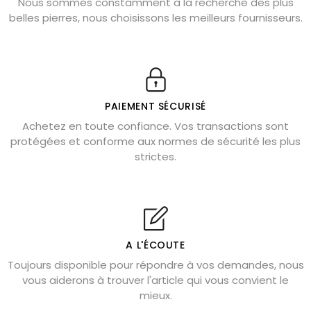
Nous sommes constamment à la recherche des plus
Chrysocolle : pierre apaisante
belles pierres, nous choisissons les meilleurs fournisseurs.
Obsidienne dorée : vertus et signification
11 pierres semi-précieuses bleues
Véritable citrine naturelle non chauffée
Où placer la citrine dans la maison
PAIEMENT SÉCURISÉ
Pierre de lave : propriétés et bienfaits
Achetez en toute confiance. Vos transactions sont
protégées et conforme aux normes de sécurité les plus
Cornaline : propriétés magiques
strictes.
Capricorne : quelles pierres choisir
Quartz rose : douceur et apaisement
Shungite : purification et protection
Bagues en labradorite argent 925
A L'ÉCOUTE
Tourmaline noire : danger et vertus
Toujours disponible pour répondre à vos demandes, nous
Lapis lazuli : propriétés et précautions
vous aiderons à trouver l'article qui vous convient le
mieux.
Citrine : propriétés magiques