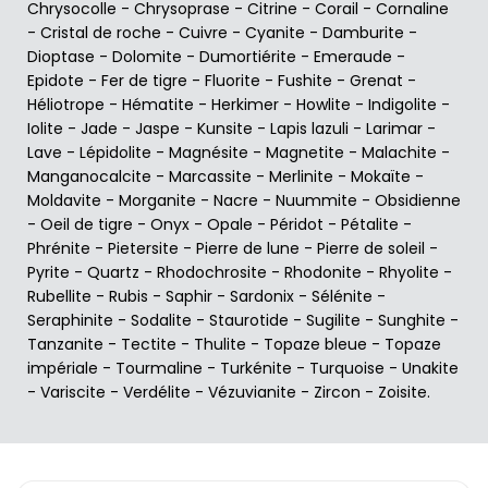
Chrysocolle
-
Chrysoprase
-
Citrine
-
Corail
-
Cornaline
-
Cristal de roche
-
Cuivre
-
Cyanite
-
Damburite
-
Dioptase
-
Dolomite
-
Dumortiérite
-
Emeraude
-
Epidote
-
Fer de tigre
-
Fluorite
-
Fushite
-
Grenat
-
Héliotrope
-
Hématite
-
Herkimer
-
Howlite
-
Indigolite
-
Iolite
-
Jade
-
Jaspe
-
Kunsite
-
Lapis lazuli
-
Larimar
-
Lave
-
Lépidolite
-
Magnésite
-
Magnetite
-
Malachite
-
Manganocalcite
-
Marcassite
-
Merlinite
-
Mokaïte
-
Moldavite
-
Morganite
-
Nacre
-
Nuummite
-
Obsidienne
-
Oeil de tigre
-
Onyx
-
Opale
-
Péridot
-
Pétalite
-
Phrénite
-
Pietersite
-
Pierre de lune
-
Pierre de soleil
-
Pyrite
-
Quartz
-
Rhodochrosite
-
Rhodonite
-
Rhyolite
-
Rubellite
-
Rubis
-
Saphir
-
Sardonix
-
Sélénite
-
Seraphinite
-
Sodalite
-
Staurotide
-
Sugilite
-
Sunghite
-
Tanzanite
-
Tectite
-
Thulite
-
Topaze bleue
-
Topaze
impériale
-
Tourmaline
-
Turkénite
-
Turquoise
-
Unakite
-
Variscite
-
Verdélite
-
Vézuvianite
-
Zircon
-
Zoisite
.