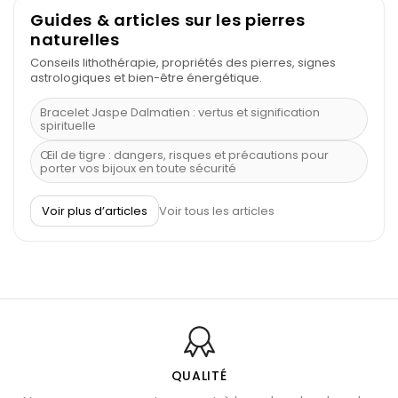
Guides & articles sur les pierres
naturelles
Conseils lithothérapie, propriétés des pierres, signes
astrologiques et bien-être énergétique.
Bracelet Jaspe Dalmatien : vertus et signification
spirituelle
Œil de tigre : dangers, risques et précautions pour
porter vos bijoux en toute sécurité
À quel poignet porter un bracelet de pierre
Voir plus d’articles
Voir tous les articles
Découvrez le scorpion et ses pierres
Pierre du Sagittaire : pierre porte-bonheur
Balance : traits de caractère et pierres
Pierres naturelles de la communication
Bienfaits de la sélénite – pierre des anges
L’améthyste est-elle faite pour moi ?
QUALITÉ