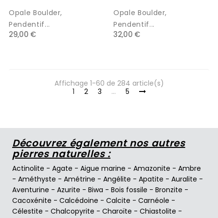
Opale Boulder,
Opale Boulder,
Pendentif...
Pendentif...
29,00 €
32,00 €
Affichage 1-60 de 284 article(s)
1
2
3
…
5
Découvrez également nos autres
pierres naturelles :
Actinolite
-
Agate
-
Aigue marine
-
Amazonite
-
Ambre
-
Améthyste
-
Amétrine
-
Angélite
-
Apatite
-
Auralite
-
Aventurine
-
Azurite
-
Biwa
-
Bois fossile
-
Bronzite
-
Cacoxénite
-
Calcédoine
-
Calcite
-
Carnéole
-
Célestite
-
Chalcopyrite
-
Charoïte
-
Chiastolite
-