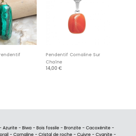
Pendentif
Pendentif Cornaline Sur
Pendent
Chaîne
Chaîne
14,00 €
22,00 €
-
Azurite
-
Biwa
-
Bois fossile
-
Bronzite
-
Cacoxénite
-
orail
-
Cornaline
-
Cristal de roche
-
Cuivre
-
Cyanite
-