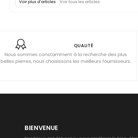
Voir plus d’articles
Voir tous les articles
Pierre de lave : propriétés et bienfaits
Cornaline : prop
Shungite : purification et protection
Bagues en labradori
Aigue-marine : propriétés et couleurs
Pierres de souci 
Bracelets anti-stress en pierre
Pierre de lune : bienfaits
Obsidienne noire : danger ?
Guide des pierres de prote
QUALITÉ
Nous sommes constamment à la recherche des plus
Pierres pour les examens
Pierres anti-déprime
Mieu
belles pierres, nous choisissons les meilleurs fournisseurs.
Porter l’œil de tigre
Ouvrir les chakras
Géode d’amét
BIENVENUE