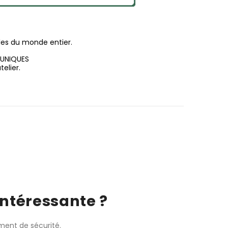
les du monde entier.
 UNIQUES
elier.
intéressante ?
iment de sécurité.