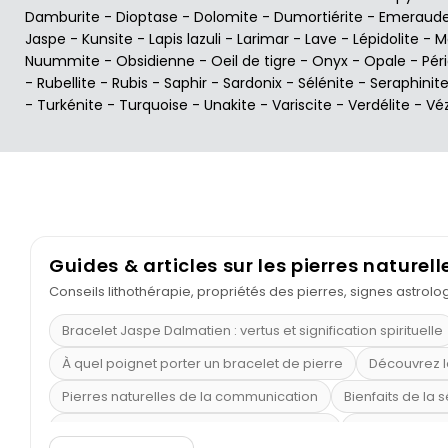
Damburite
-
Dioptase
-
Dolomite
-
Dumortiérite
-
Emeraud
Jaspe
-
Kunsite
-
Lapis lazuli
-
Larimar
-
Lave
-
Lépidolite
-
M
Nuummite
-
Obsidienne
-
Oeil de tigre
-
Onyx
-
Opale
-
Pér
-
Rubellite
-
Rubis
-
Saphir
-
Sardonix
-
Sélénite
-
Seraphinit
-
Turkénite
-
Turquoise
-
Unakite
-
Variscite
-
Verdélite
-
Vé
Guides & articles sur les pierres naturell
Conseils lithothérapie, propriétés des pierres, signes astrol
Bracelet Jaspe Dalmatien : vertus et signification spirituelle
À quel poignet porter un bracelet de pierre
Découvrez l
Pierres naturelles de la communication
Bienfaits de la 
Obsidienne dorée : vertus et signification
11 pierres se