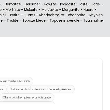
e
-
Hématite
-
Herkimer
-
Howlite
-
Indigolite
-
Iolite
-
Jade
-
e
-
Merlinite
-
Mokaïte
-
Moldavite
-
Morganite
-
Nacre
-
oleil
-
Pyrite
-
Quartz
-
Rhodochrosite
-
Rhodonite
-
Rhyolite
te
-
Thulite
-
Topaze bleue
-
Topaze impériale
-
Tourmaline
ux en toute sécurité
eur
Balance : traits de caractère et pierres
Chrysocolle : pierre apaisante
 placer la citrine dans la maison