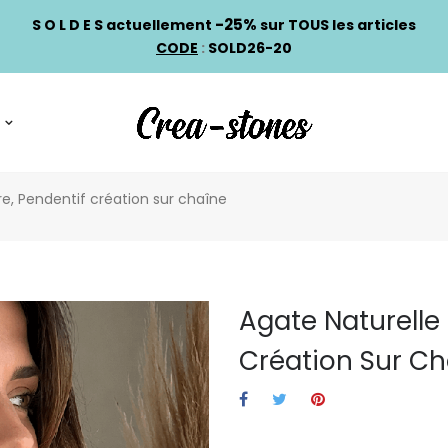
-25%
S O L D E S actuellement
sur TOUS les articles
CODE
:
SOLD26-20
e, Pendentif création sur chaîne
Agate Naturelle
Création Sur Ch