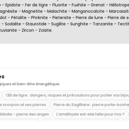
e
-
Epidote
-
Fer de tigre
-
Fluorite
-
Fushite
-
Grenat
-
Héliotrop
agnésite
-
Magnetite
-
Malachite
-
Manganocalcite
-
Marcassit
idot
-
Pétalite
-
Phrénite
-
Pietersite
-
Pierre de lune
-
Pierre de s
e
-
Sodalite
-
Staurotide
-
Sugilite
-
Sunghite
-
Tanzanite
-
Tecti
zuvianite
-
Zircon
-
Zoisite
.
es
ogiques et bien-être énergétique.
Œil de tigre : dangers, risques et précautions pour porter vos bijo
e scorpion et ses pierres
Pierre du Sagittaire : pierre porte-bonh
sélénite – pierre des anges
L’améthyste est-elle faite pour moi ?
mi-précieuses bleues
Véritable citrine naturelle non chauffée
Où