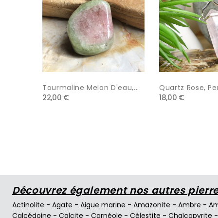
Tourmaline Melon D'eau,...
Quartz Rose, Pen
22,00 €
18,00 €
Découvrez également nos autres pierres
Actinolite
-
Agate
-
Aigue marine
-
Amazonite
-
Ambre
-
Am
Calcédoine
-
Calcite
-
Carnéole
-
Célestite
-
Chalcopyrite