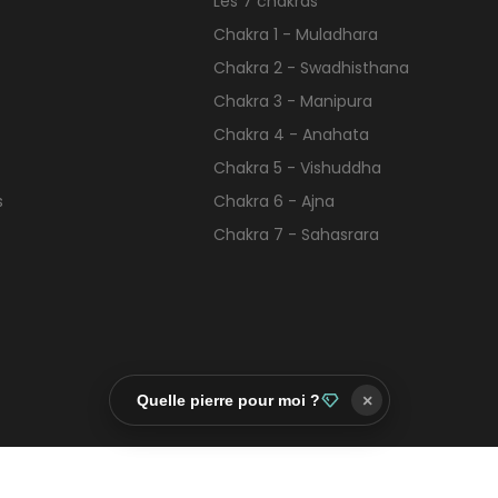
Les 7 chakras
Chakra 1 - Muladhara
Chakra 2 - Swadhisthana
Chakra 3 - Manipura
Chakra 4 - Anahata
Chakra 5 - Vishuddha
s
Chakra 6 - Ajna
Chakra 7 - Sahasrara
Quelle pierre pour moi ?
×
Contactez-nous
Facebook
Twitter
Pinte