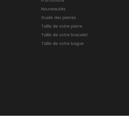
Promotions
Nouveautés
Guide des pierres
Taille de votre pierre
Taille de votre bracelet
Taille de votre bague
TikTok
© Copyright 2026 Crea-stones.com
rest
Instagram