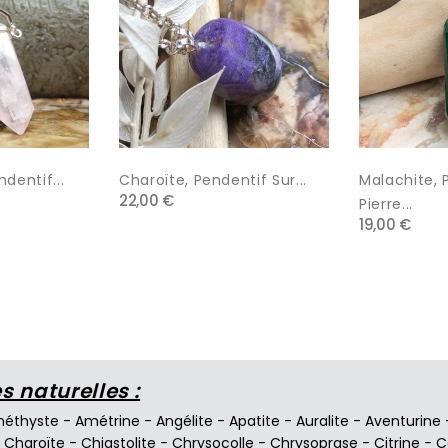
dentif...
Charoïte, Pendentif Sur...
Malachite, 
22,00 €
Pierre...
19,00 €
 naturelles :
éthyste
-
Amétrine
-
Angélite
-
Apatite
-
Auralite
-
Aventurine
-
Charoïte
-
Chiastolite
-
Chrysocolle
-
Chrysoprase
-
Citrine
-
C