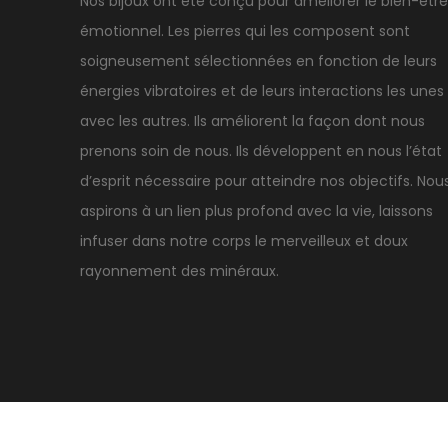
Nos bijoux ont été conçu pour améliorer le bien-être
émotionnel. Les pierres qui les composent sont
soigneusement sélectionnées en fonction de leurs
énergies vibratoires et de leurs interactions les unes
avec les autres. Ils améliorent la façon dont nous
prenons soin de nous. Ils développent en nous l’état
d’esprit nécessaire pour atteindre nos objectifs. Nou
aspirons à un lien plus profond avec la vie, laissons
infuser dans notre corps le merveilleux et doux
rayonnement des minéraux.
A propos
Livraison et retour
Mentions légales