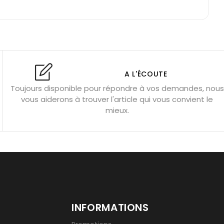
e : douceur et apaisement
: propriétés et précautions
Citrine : propriétés magiques
l’amour
Dormir avec l’œil de tigre ?
Dormir avec des pierres
res
Fluorite : pierre la plus colorée
A L'ÉCOUTE
Toujours disponible pour répondre à vos demandes, nous
tion
Bracelets de perles pour homme
vous aiderons à trouver l'article qui vous convient le
u’une gemme ?
Signification des pierres de naissance
mieux.
INFORMATIONS