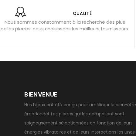
Bracelets anti-stress en pierre
Pierre de lune : bienfaits
Obsidienne noire : danger ?
Guide des pierres de prote
QUALITÉ
Nous sommes constamment à la recherche des plus
Pierres pour les examens
Pierres anti-déprime
Mieu
belles pierres, nous choisissons les meilleurs fournisseurs.
Porter l’œil de tigre
Ouvrir les chakras
Géode d’amét
BIENVENUE
Nos bijoux ont été conçu pour améliorer le bien-être
émotionnel. Les pierres qui les composent sont
soigneusement sélectionnées en fonction de leurs
énergies vibratoires et de leurs interactions les unes