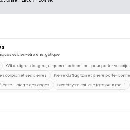
zuvianite
-
Zircon
-
Zoisite
.
es
ogiques et bien-être énergétique.
Œil de tigre : dangers, risques et précautions pour porter vos bijo
e scorpion et ses pierres
Pierre du Sagittaire : pierre porte-bonh
sélénite – pierre des anges
L’améthyste est-elle faite pour moi ?
mi-précieuses bleues
Véritable citrine naturelle non chauffée
Où
riétés magiques
Capricorne : quelles pierres choisir
Quartz ros
te argent 925
Tourmaline noire : danger et vertus
Lapis lazuli 
et anxiété
Pierres pour la confiance en soi
Pierres pour attirer 