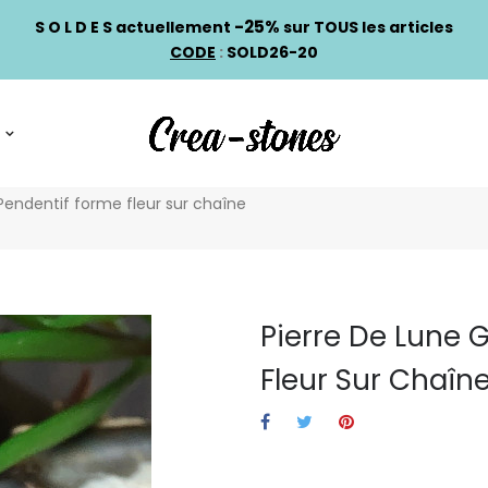
-25%
S O L D E S actuellement
sur TOUS les articles
CODE
:
SOLD26-20
Pendentif forme fleur sur chaîne
Pierre De Lune
Fleur Sur Chaîn