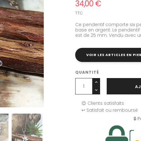
34,00 €
TTC
Ce pendentif comporte six pe
base en argent. Le pendentif
est de 25 mm. Vendu avec u
VOIR LES ARTICLES EN PIE
QUANTITÉ
AJ
😊 Clients satisfaits
↩️ Satisfait ou remboursé
🔒 