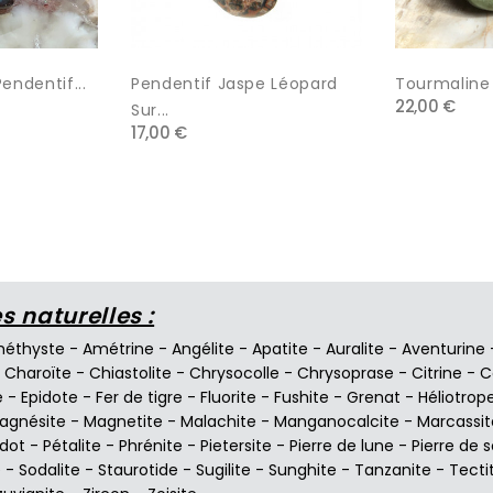
endentif...
Pendentif Jaspe Léopard
Tourmaline 
22,00 €
Sur...
17,00 €
 naturelles :
éthyste
-
Amétrine
-
Angélite
-
Apatite
-
Auralite
-
Aventurine
-
Charoïte
-
Chiastolite
-
Chrysocolle
-
Chrysoprase
-
Citrine
-
C
e
-
Epidote
-
Fer de tigre
-
Fluorite
-
Fushite
-
Grenat
-
Héliotrop
agnésite
-
Magnetite
-
Malachite
-
Manganocalcite
-
Marcassit
idot
-
Pétalite
-
Phrénite
-
Pietersite
-
Pierre de lune
-
Pierre de s
e
-
Sodalite
-
Staurotide
-
Sugilite
-
Sunghite
-
Tanzanite
-
Tecti