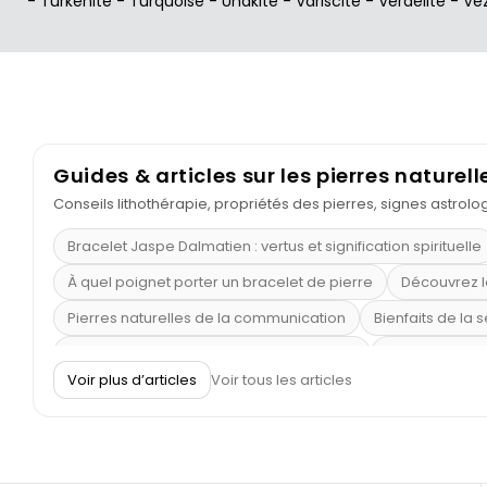
-
Turkénite
-
Turquoise
-
Unakite
-
Variscite
-
Verdélite
-
Vé
Guides & articles sur les pierres naturell
Conseils lithothérapie, propriétés des pierres, signes astrol
Bracelet Jaspe Dalmatien : vertus et signification spirituelle
À quel poignet porter un bracelet de pierre
Découvrez l
Pierres naturelles de la communication
Bienfaits de la 
Obsidienne dorée : vertus et signification
11 pierres se
Voir plus d’articles
Voir tous les articles
Pierre de lave : propriétés et bienfaits
Cornaline : prop
Shungite : purification et protection
Bagues en labradori
Aigue-marine : propriétés et couleurs
Pierres de souci 