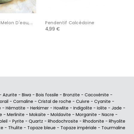
Melon D'eau,...
Pendentif Calcédoine
Jaspe L
4,99 €
7,00 €
-
Azurite
-
Biwa
-
Bois fossile
-
Bronzite
-
Cacoxénite
-
orail
-
Cornaline
-
Cristal de roche
-
Cuivre
-
Cyanite
-
e
-
Hématite
-
Herkimer
-
Howlite
-
Indigolite
-
Iolite
-
Jade
-
e
-
Merlinite
-
Mokaïte
-
Moldavite
-
Morganite
-
Nacre
-
oleil
-
Pyrite
-
Quartz
-
Rhodochrosite
-
Rhodonite
-
Rhyolite
te
-
Thulite
-
Topaze bleue
-
Topaze impériale
-
Tourmaline