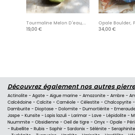
Tourmaline Melon D'eau,...
Opale Boulder, P
19,00 €
34,00 €
Découvrez également nos autres pierres
Actinolite
-
Agate
-
Aigue marine
-
Amazonite
-
Ambre
-
Am
Calcédoine
-
Calcite
-
Carnéole
-
Célestite
-
Chalcopyrite
Damburite
-
Dioptase
-
Dolomite
-
Dumortiérite
-
Emeraud
Jaspe
-
Kunsite
-
Lapis lazuli
-
Larimar
-
Lave
-
Lépidolite
-
M
Nuummite
-
Obsidienne
-
Oeil de tigre
-
Onyx
-
Opale
-
Pér
-
Rubellite
-
Rubis
-
Saphir
-
Sardonix
-
Sélénite
-
Seraphinit