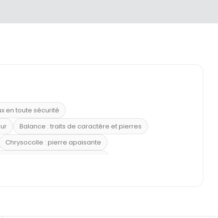
ux en toute sécurité
eur
Balance : traits de caractère et pierres
Chrysocolle : pierre apaisante
 placer la citrine dans la maison
e : douceur et apaisement
: propriétés et précautions
Citrine : propriétés magiques
l’amour
Dormir avec l’œil de tigre ?