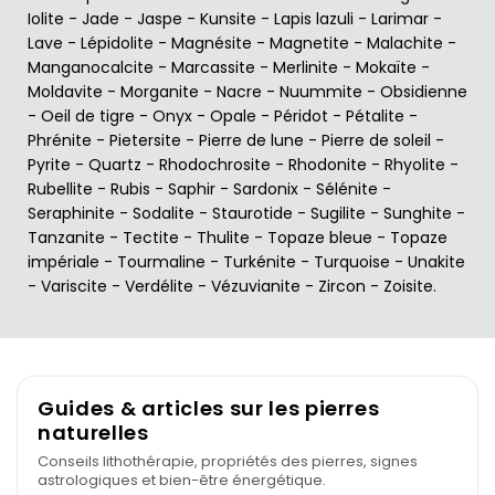
Iolite
-
Jade
-
Jaspe
-
Kunsite
-
Lapis lazuli
-
Larimar
-
Lave
-
Lépidolite
-
Magnésite
-
Magnetite
-
Malachite
-
Manganocalcite
-
Marcassite
-
Merlinite
-
Mokaïte
-
Moldavite
-
Morganite
-
Nacre
-
Nuummite
-
Obsidienne
-
Oeil de tigre
-
Onyx
-
Opale
-
Péridot
-
Pétalite
-
Phrénite
-
Pietersite
-
Pierre de lune
-
Pierre de soleil
-
Pyrite
-
Quartz
-
Rhodochrosite
-
Rhodonite
-
Rhyolite
-
Rubellite
-
Rubis
-
Saphir
-
Sardonix
-
Sélénite
-
Seraphinite
-
Sodalite
-
Staurotide
-
Sugilite
-
Sunghite
-
Tanzanite
-
Tectite
-
Thulite
-
Topaze bleue
-
Topaze
impériale
-
Tourmaline
-
Turkénite
-
Turquoise
-
Unakite
-
Variscite
-
Verdélite
-
Vézuvianite
-
Zircon
-
Zoisite
.
Guides & articles sur les pierres
naturelles
Conseils lithothérapie, propriétés des pierres, signes
astrologiques et bien-être énergétique.