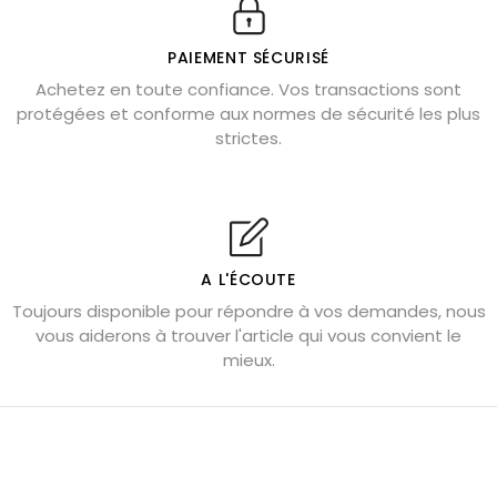
Véritable citrine naturelle non chauffée
Où placer la citrine dans la maison
PAIEMENT SÉCURISÉ
Pierre de lave : propriétés et bienfaits
Achetez en toute confiance. Vos transactions sont
protégées et conforme aux normes de sécurité les plus
Cornaline : propriétés magiques
strictes.
Capricorne : quelles pierres choisir
Quartz rose : douceur et apaisement
Shungite : purification et protection
Bagues en labradorite argent 925
A L'ÉCOUTE
Tourmaline noire : danger et vertus
Toujours disponible pour répondre à vos demandes, nous
Lapis lazuli : propriétés et précautions
vous aiderons à trouver l'article qui vous convient le
mieux.
Citrine : propriétés magiques
Aigue-marine : propriétés et couleurs
Pierres de souci et anxiété
Pierres pour la confiance en soi