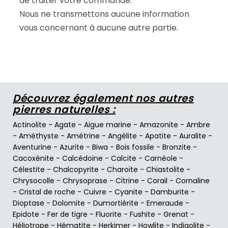
de traiter votre commande.
Nous ne transmettons aucune information
vous concernant à aucune autre partie.
Découvrez également nos autres
pierres naturelles :
Actinolite
-
Agate
-
Aigue marine
-
Amazonite
-
Ambre
-
Améthyste
-
Amétrine
-
Angélite
-
Apatite
-
Auralite
-
Aventurine
-
Azurite
-
Biwa
-
Bois fossile
-
Bronzite
-
Cacoxénite
-
Calcédoine
-
Calcite
-
Carnéole
-
Célestite
-
Chalcopyrite
-
Charoïte
-
Chiastolite
-
Chrysocolle
-
Chrysoprase
-
Citrine
-
Corail
-
Cornaline
-
Cristal de roche
-
Cuivre
-
Cyanite
-
Damburite
-
Dioptase
-
Dolomite
-
Dumortiérite
-
Emeraude
-
Epidote
-
Fer de tigre
-
Fluorite
-
Fushite
-
Grenat
-
Héliotrope
-
Hématite
-
Herkimer
-
Howlite
-
Indigolite
-