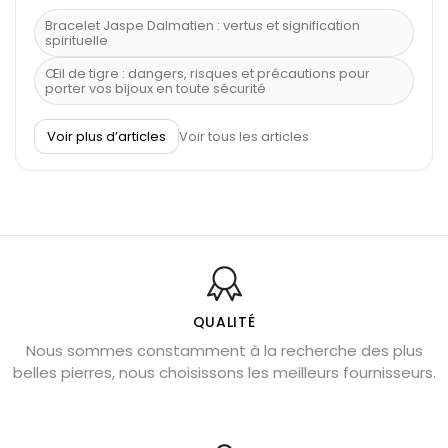
Bracelet Jaspe Dalmatien : vertus et signification
spirituelle
Œil de tigre : dangers, risques et précautions pour
porter vos bijoux en toute sécurité
À quel poignet porter un bracelet de pierre
Voir plus d’articles
Voir tous les articles
Découvrez le scorpion et ses pierres
Pierre du Sagittaire : pierre porte-bonheur
Balance : traits de caractère et pierres
Pierres naturelles de la communication
Bienfaits de la sélénite – pierre des anges
L’améthyste est-elle faite pour moi ?
QUALITÉ
Nous sommes constamment à la recherche des plus
Chrysocolle : pierre apaisante
belles pierres, nous choisissons les meilleurs fournisseurs.
Obsidienne dorée : vertus et signification
11 pierres semi-précieuses bleues