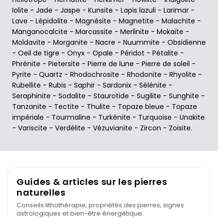
Iolite
-
Jade
-
Jaspe
-
Kunsite
-
Lapis lazuli
-
Larimar
-
Lave
-
Lépidolite
-
Magnésite
-
Magnetite
-
Malachite
-
Manganocalcite
-
Marcassite
-
Merlinite
-
Mokaïte
-
Moldavite
-
Morganite
-
Nacre
-
Nuummite
-
Obsidienne
-
Oeil de tigre
-
Onyx
-
Opale
-
Péridot
-
Pétalite
-
Phrénite
-
Pietersite
-
Pierre de lune
-
Pierre de soleil
-
Pyrite
-
Quartz
-
Rhodochrosite
-
Rhodonite
-
Rhyolite
-
Rubellite
-
Rubis
-
Saphir
-
Sardonix
-
Sélénite
-
Seraphinite
-
Sodalite
-
Staurotide
-
Sugilite
-
Sunghite
-
Tanzanite
-
Tectite
-
Thulite
-
Topaze bleue
-
Topaze
impériale
-
Tourmaline
-
Turkénite
-
Turquoise
-
Unakite
-
Variscite
-
Verdélite
-
Vézuvianite
-
Zircon
-
Zoisite
.
Guides & articles sur les pierres
naturelles
Conseils lithothérapie, propriétés des pierres, signes
astrologiques et bien-être énergétique.