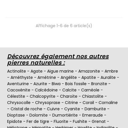
Affichage 1-6 de 6 article(s)
Découvrez également nos autres
pierres naturelles :
Actinolite
-
Agate
-
Aigue marine
-
Amazonite
-
Ambre
-
Améthyste
-
Amétrine
-
Angélite
-
Apatite
-
Auralite
-
Aventurine
-
Azurite
-
Biwa
-
Bois fossile
-
Bronzite
-
Cacoxénite
-
Calcédoine
-
Calcite
-
Carnéole
-
Célestite
-
Chalcopyrite
-
Charoïte
-
Chiastolite
-
Chrysocolle
-
Chrysoprase
-
Citrine
-
Corail
-
Cornaline
-
Cristal de roche
-
Cuivre
-
Cyanite
-
Damburite
-
Dioptase
-
Dolomite
-
Dumortiérite
-
Emeraude
-
Epidote
-
Fer de tigre
-
Fluorite
-
Fushite
-
Grenat
-
Héliotrope
-
Hématite
-
Herkimer
-
Howlite
-
Indigolite
-