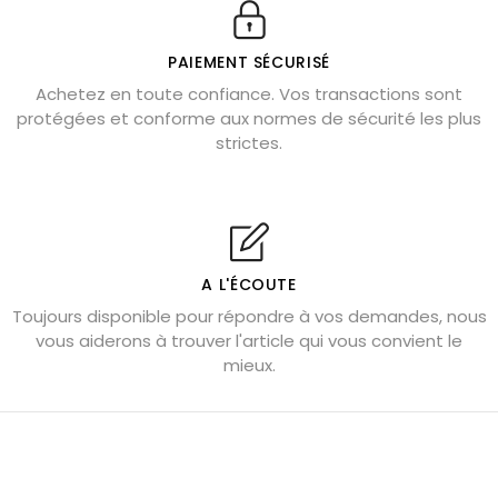
Véritable citrine naturelle non chauffée
Où placer la citrine dans la maison
PAIEMENT SÉCURISÉ
Pierre de lave : propriétés et bienfaits
Achetez en toute confiance. Vos transactions sont
protégées et conforme aux normes de sécurité les plus
Cornaline : propriétés magiques
strictes.
Capricorne : quelles pierres choisir
Quartz rose : douceur et apaisement
Shungite : purification et protection
Bagues en labradorite argent 925
A L'ÉCOUTE
Tourmaline noire : danger et vertus
Toujours disponible pour répondre à vos demandes, nous
Lapis lazuli : propriétés et précautions
vous aiderons à trouver l'article qui vous convient le
mieux.
Citrine : propriétés magiques
Aigue-marine : propriétés et couleurs
Pierres de souci et anxiété
Pierres pour la confiance en soi