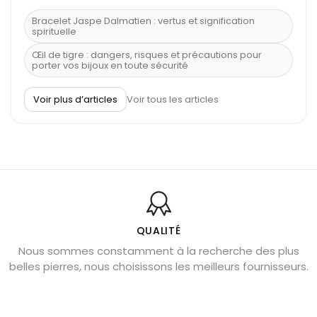
Bracelet Jaspe Dalmatien : vertus et signification
spirituelle
Œil de tigre : dangers, risques et précautions pour
porter vos bijoux en toute sécurité
À quel poignet porter un bracelet de pierre
Voir plus d’articles
Voir tous les articles
Découvrez le scorpion et ses pierres
Pierre du Sagittaire : pierre porte-bonheur
Balance : traits de caractère et pierres
Pierres naturelles de la communication
Bienfaits de la sélénite – pierre des anges
L’améthyste est-elle faite pour moi ?
QUALITÉ
Nous sommes constamment à la recherche des plus
Chrysocolle : pierre apaisante
belles pierres, nous choisissons les meilleurs fournisseurs.
Obsidienne dorée : vertus et signification
11 pierres semi-précieuses bleues