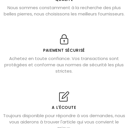
Nous sommes constamment à la recherche des plus
Chrysocolle : pierre apaisante
belles pierres, nous choisissons les meilleurs fournisseurs.
Obsidienne dorée : vertus et signification
11 pierres semi-précieuses bleues
Véritable citrine naturelle non chauffée
Où placer la citrine dans la maison
PAIEMENT SÉCURISÉ
Pierre de lave : propriétés et bienfaits
Achetez en toute confiance. Vos transactions sont
protégées et conforme aux normes de sécurité les plus
Cornaline : propriétés magiques
strictes.
Capricorne : quelles pierres choisir
Quartz rose : douceur et apaisement
Shungite : purification et protection
Bagues en labradorite argent 925
A L'ÉCOUTE
Tourmaline noire : danger et vertus
Toujours disponible pour répondre à vos demandes, nous
Lapis lazuli : propriétés et précautions
vous aiderons à trouver l'article qui vous convient le