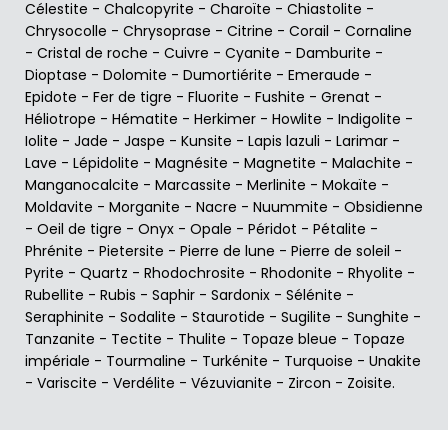
Célestite
-
Chalcopyrite
-
Charoïte
-
Chiastolite
-
Chrysocolle
-
Chrysoprase
-
Citrine
-
Corail
-
Cornaline
-
Cristal de roche
-
Cuivre
-
Cyanite
-
Damburite
-
Dioptase
-
Dolomite
-
Dumortiérite
-
Emeraude
-
Epidote
-
Fer de tigre
-
Fluorite
-
Fushite
-
Grenat
-
Héliotrope
-
Hématite
-
Herkimer
-
Howlite
-
Indigolite
-
Iolite
-
Jade
-
Jaspe
-
Kunsite
-
Lapis lazuli
-
Larimar
-
Lave
-
Lépidolite
-
Magnésite
-
Magnetite
-
Malachite
-
Manganocalcite
-
Marcassite
-
Merlinite
-
Mokaïte
-
Moldavite
-
Morganite
-
Nacre
-
Nuummite
-
Obsidienne
-
Oeil de tigre
-
Onyx
-
Opale
-
Péridot
-
Pétalite
-
Phrénite
-
Pietersite
-
Pierre de lune
-
Pierre de soleil
-
Pyrite
-
Quartz
-
Rhodochrosite
-
Rhodonite
-
Rhyolite
-
Rubellite
-
Rubis
-
Saphir
-
Sardonix
-
Sélénite
-
Seraphinite
-
Sodalite
-
Staurotide
-
Sugilite
-
Sunghite
-
Tanzanite
-
Tectite
-
Thulite
-
Topaze bleue
-
Topaze
impériale
-
Tourmaline
-
Turkénite
-
Turquoise
-
Unakite
-
Variscite
-
Verdélite
-
Vézuvianite
-
Zircon
-
Zoisite
.