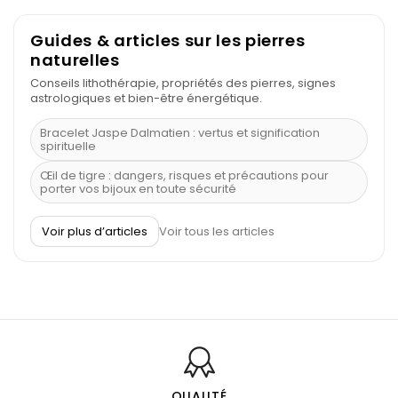
Guides & articles sur les pierres
naturelles
Conseils lithothérapie, propriétés des pierres, signes
astrologiques et bien-être énergétique.
Bracelet Jaspe Dalmatien : vertus et signification
spirituelle
Œil de tigre : dangers, risques et précautions pour
porter vos bijoux en toute sécurité
À quel poignet porter un bracelet de pierre
Voir plus d’articles
Voir tous les articles
Découvrez le scorpion et ses pierres
Pierre du Sagittaire : pierre porte-bonheur
Balance : traits de caractère et pierres
Pierres naturelles de la communication
Bienfaits de la sélénite – pierre des anges
L’améthyste est-elle faite pour moi ?
QUALITÉ