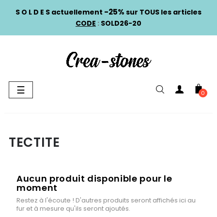
-25%
S O L D E S actuellement
sur TOUS les articles
CODE
:
SOLD26-20
Basculer
☰
0
la
navigation
TECTITE
Aucun produit disponible pour le
moment
Restez à l'écoute ! D'autres produits seront affichés ici au
fur et à mesure qu'ils seront ajoutés.