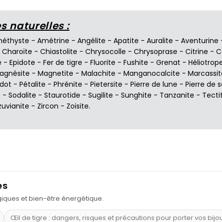
 naturelles :
éthyste
-
Amétrine
-
Angélite
-
Apatite
-
Auralite
-
Aventurine
-
Charoïte
-
Chiastolite
-
Chrysocolle
-
Chrysoprase
-
Citrine
-
C
e
-
Epidote
-
Fer de tigre
-
Fluorite
-
Fushite
-
Grenat
-
Héliotrop
agnésite
-
Magnetite
-
Malachite
-
Manganocalcite
-
Marcassit
idot
-
Pétalite
-
Phrénite
-
Pietersite
-
Pierre de lune
-
Pierre de s
e
-
Sodalite
-
Staurotide
-
Sugilite
-
Sunghite
-
Tanzanite
-
Tecti
zuvianite
-
Zircon
-
Zoisite
.
es
ogiques et bien-être énergétique.
Œil de tigre : dangers, risques et précautions pour porter vos bijo