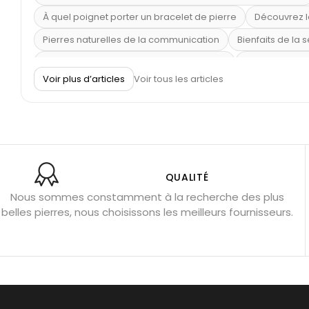
À quel poignet porter un bracelet de pierre
Découvrez l
Pierres naturelles de la communication
Bienfaits de la 
Obsidienne dorée : vertus et signification
11 pierres se
Voir plus d’articles
Voir tous les articles
Pierre de lave : propriétés et bienfaits
Cornaline : prop
Shungite : purification et protection
Bagues en labradori
Aigue-marine : propriétés et couleurs
Pierres de souci 
Bracelets anti-stress en pierre
Pierre de lune : bienfaits
Obsidienne noire : danger ?
Guide des pierres de prote
QUALITÉ
Nous sommes constamment à la recherche des plus
Pierres pour les examens
Pierres anti-déprime
Mieu
belles pierres, nous choisissons les meilleurs fournisseurs.
Porter l’œil de tigre
Ouvrir les chakras
Géode d’amét