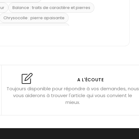
eur
Balance : traits de caractère et pierres
Chrysocolle : pierre apaisante
 placer la citrine dans la maison
e : douceur et apaisement
: propriétés et précautions
Citrine : propriétés magiques
l’amour
Dormir avec l’œil de tigre ?
Dormir avec des pierres
res
Fluorite : pierre la plus colorée
A L'ÉCOUTE
Toujours disponible pour répondre à vos demandes, nous
tion
Bracelets de perles pour homme
vous aiderons à trouver l'article qui vous convient le
u’une gemme ?
Signification des pierres de naissance
mieux.