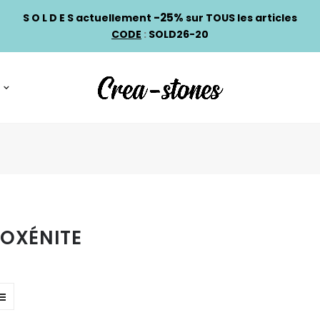
-25%
S O L D E S actuellement
sur TOUS les articles
CODE
:
SOLD26-20
OXÉNITE