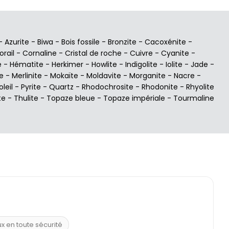
-
Azurite
-
Biwa
-
Bois fossile
-
Bronzite
-
Cacoxénite
-
orail
-
Cornaline
-
Cristal de roche
-
Cuivre
-
Cyanite
-
e
-
Hématite
-
Herkimer
-
Howlite
-
Indigolite
-
Iolite
-
Jade
-
e
-
Merlinite
-
Mokaïte
-
Moldavite
-
Morganite
-
Nacre
-
oleil
-
Pyrite
-
Quartz
-
Rhodochrosite
-
Rhodonite
-
Rhyolite
te
-
Thulite
-
Topaze bleue
-
Topaze impériale
-
Tourmaline
ux en toute sécurité