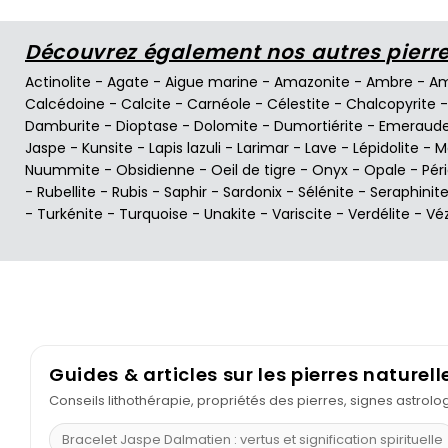
Découvrez également nos autres pierres
Actinolite
-
Agate
-
Aigue marine
-
Amazonite
-
Ambre
-
Am
Calcédoine
-
Calcite
-
Carnéole
-
Célestite
-
Chalcopyrite
Damburite
-
Dioptase
-
Dolomite
-
Dumortiérite
-
Emeraud
Jaspe
-
Kunsite
-
Lapis lazuli
-
Larimar
-
Lave
-
Lépidolite
-
M
Nuummite
-
Obsidienne
-
Oeil de tigre
-
Onyx
-
Opale
-
Pér
-
Rubellite
-
Rubis
-
Saphir
-
Sardonix
-
Sélénite
-
Seraphinit
-
Turkénite
-
Turquoise
-
Unakite
-
Variscite
-
Verdélite
-
Vé
Guides & articles sur les pierres naturell
Conseils lithothérapie, propriétés des pierres, signes astrol
Bracelet Jaspe Dalmatien : vertus et signification spirituelle