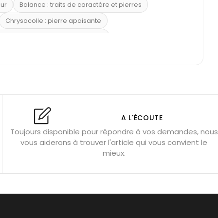
eur
Balance : traits de caractère et pierres
Chrysocolle : pierre apaisante
 placer la citrine dans la maison
e : douceur et apaisement
: propriétés et précautions
Citrine : propriétés magiques
l’amour
Dormir avec l’œil de tigre ?
Dormir avec des pierres
res
Fluorite : pierre la plus colorée
A L'ÉCOUTE
Toujours disponible pour répondre à vos demandes, nous
tion
Bracelets de perles pour homme
vous aiderons à trouver l'article qui vous convient le
u’une gemme ?
Signification des pierres de naissance
mieux.