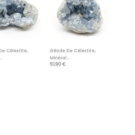
e Célestite,
Géode De Célestite,
.
Minéral...
51,90 €