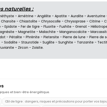
 naturelles :
éthyste
-
Amétrine
-
Angélite
-
Apatite
-
Auralite
-
Aventurine
-
Charoïte
-
Chiastolite
-
Chrysocolle
-
Chrysoprase
-
Citrine
-
C
e
-
Epidote
-
Fer de tigre
-
Fluorite
-
Fushite
-
Grenat
-
Héliotrop
agnésite
-
Magnetite
-
Malachite
-
Manganocalcite
-
Marcassit
idot
-
Pétalite
-
Phrénite
-
Pietersite
-
Pierre de lune
-
Pierre de s
e
-
Sodalite
-
Staurotide
-
Sugilite
-
Sunghite
-
Tanzanite
-
Tecti
zuvianite
-
Zircon
-
Zoisite
.
es
ogiques et bien-être énergétique.
Œil de tigre : dangers, risques et précautions pour porter vos bijo