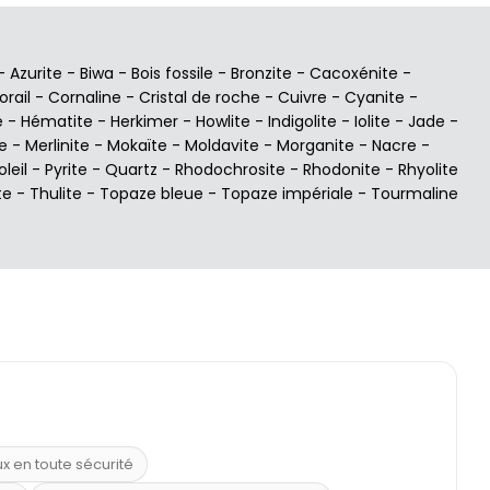
-
Azurite
-
Biwa
-
Bois fossile
-
Bronzite
-
Cacoxénite
-
orail
-
Cornaline
-
Cristal de roche
-
Cuivre
-
Cyanite
-
e
-
Hématite
-
Herkimer
-
Howlite
-
Indigolite
-
Iolite
-
Jade
-
e
-
Merlinite
-
Mokaïte
-
Moldavite
-
Morganite
-
Nacre
-
oleil
-
Pyrite
-
Quartz
-
Rhodochrosite
-
Rhodonite
-
Rhyolite
te
-
Thulite
-
Topaze bleue
-
Topaze impériale
-
Tourmaline
ux en toute sécurité