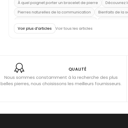
À quel poignet porter un bracelet de pierre
Découvrez l
Pierres naturelles de la communication
Bienfaits de la 
Obsidienne dorée : vertus et signification
11 pierres se
Voir plus d’articles
Voir tous les articles
Pierre de lave : propriétés et bienfaits
Cornaline : prop
Shungite : purification et protection
Bagues en labradori
Aigue-marine : propriétés et couleurs
Pierres de souci 
Bracelets anti-stress en pierre
Pierre de lune : bienfaits
Obsidienne noire : danger ?
Guide des pierres de prote
QUALITÉ
Nous sommes constamment à la recherche des plus
Pierres pour les examens
Pierres anti-déprime
Mieu
belles pierres, nous choisissons les meilleurs fournisseurs.
Porter l’œil de tigre
Ouvrir les chakras
Géode d’amét