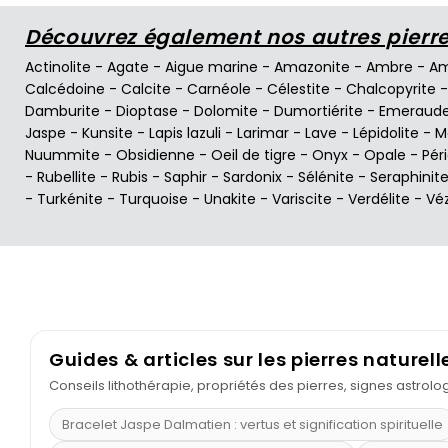
Découvrez également nos autres pierres
Actinolite
-
Agate
-
Aigue marine
-
Amazonite
-
Ambre
-
Am
Calcédoine
-
Calcite
-
Carnéole
-
Célestite
-
Chalcopyrite
Damburite
-
Dioptase
-
Dolomite
-
Dumortiérite
-
Emeraud
Jaspe
-
Kunsite
-
Lapis lazuli
-
Larimar
-
Lave
-
Lépidolite
-
M
Nuummite
-
Obsidienne
-
Oeil de tigre
-
Onyx
-
Opale
-
Pér
-
Rubellite
-
Rubis
-
Saphir
-
Sardonix
-
Sélénite
-
Seraphinit
-
Turkénite
-
Turquoise
-
Unakite
-
Variscite
-
Verdélite
-
Vé
Guides & articles sur les pierres naturell
Conseils lithothérapie, propriétés des pierres, signes astrol
Bracelet Jaspe Dalmatien : vertus et signification spirituelle