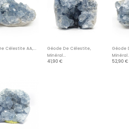
 Célestite AA,...
Géode De Célestite,
Géode D
Minéral...
Minéral..
41,90 €
52,90 €