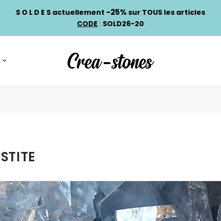
-25%
S O L D E S actuellement
sur TOUS les articles
CODE
:
SOLD26-20
STITE