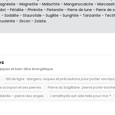
agnésite
-
Magnetite
-
Malachite
-
Manganocalcite
-
Marcassit
idot
-
Pétalite
-
Phrénite
-
Pietersite
-
Pierre de lune
-
Pierre de s
e
-
Sodalite
-
Staurotide
-
Sugilite
-
Sunghite
-
Tanzanite
-
Tecti
zuvianite
-
Zircon
-
Zoisite
.
es
ogiques et bien-être énergétique.
Œil de tigre : dangers, risques et précautions pour porter vos bijo
e scorpion et ses pierres
Pierre du Sagittaire : pierre porte-bonh
sélénite – pierre des anges
L’améthyste est-elle faite pour moi ?
mi-précieuses bleues
Véritable citrine naturelle non chauffée
Où
riétés magiques
Capricorne : quelles pierres choisir
Quartz ros