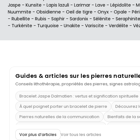
Jaspe
-
Kunsite
-
Lapis lazuli
-
Larimar
-
Lave
-
Lépidolite
-
M
Nuummite
-
Obsidienne
-
Oeil de tigre
-
Onyx
-
Opale
-
Pér
-
Rubellite
-
Rubis
-
Saphir
-
Sardonix
-
Sélénite
-
Seraphinit
-
Turkénite
-
Turquoise
-
Unakite
-
Variscite
-
Verdélite
-
Vé
Guides & articles sur les pierres naturell
Conseils lithothérapie, propriétés des pierres, signes astrol
Bracelet Jaspe Dalmatien : vertus et signification spirituelle
À quel poignet porter un bracelet de pierre
Découvrez l
Pierres naturelles de la communication
Bienfaits de la 
Obsidienne dorée : vertus et signification
11 pierres se
Voir plus d’articles
Voir tous les articles
Pierre de lave : propriétés et bienfaits
Cornaline : prop