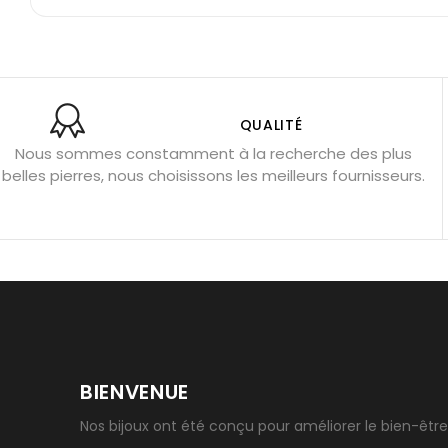
Shungite : purification et protection
Bagues en labradori
Aigue-marine : propriétés et couleurs
Pierres de souci 
Bracelets anti-stress en pierre
Pierre de lune : bienfaits
Obsidienne noire : danger ?
Guide des pierres de prote
QUALITÉ
Nous sommes constamment à la recherche des plus
Pierres pour les examens
Pierres anti-déprime
Mieu
belles pierres, nous choisissons les meilleurs fournisseurs.
Porter l’œil de tigre
Ouvrir les chakras
Géode d’amét
BIENVENUE
Nos bijoux ont été conçu pour améliorer le bien-être