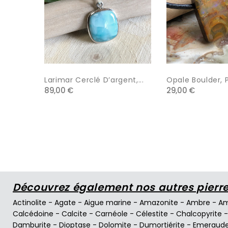
Larimar Cerclé D’argent,...
Opale Boulder, P
89,00 €
29,00 €
Découvrez également nos autres pierres
Actinolite
-
Agate
-
Aigue marine
-
Amazonite
-
Ambre
-
Am
Calcédoine
-
Calcite
-
Carnéole
-
Célestite
-
Chalcopyrite
Damburite
-
Dioptase
-
Dolomite
-
Dumortiérite
-
Emeraud