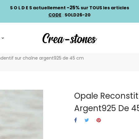
-25%
S O L D E S actuellement
sur TOUS les articles
CODE
:
SOLD26-20
ndentif sur chaîne argent925 de 45 cm
Opale Reconstit
Argent925 De 