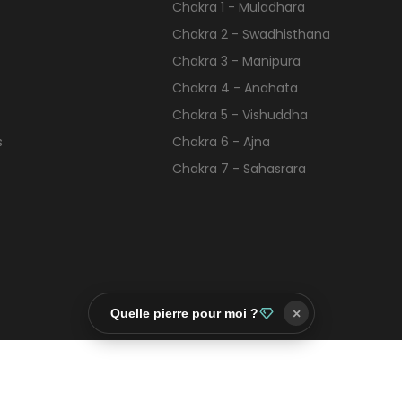
Chakra 1 - Muladhara
Chakra 2 - Swadhisthana
Chakra 3 - Manipura
Chakra 4 - Anahata
Chakra 5 - Vishuddha
s
Chakra 6 - Ajna
Chakra 7 - Sahasrara
Quelle pierre pour moi ?
×
Contactez-nous
Facebook
Twitter
Pinte