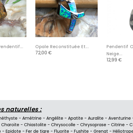
endentif...
Opale Reconstituée Et...
Pendentif 
72,00 €
Neige...
12,99 €
 naturelles :
éthyste
-
Amétrine
-
Angélite
-
Apatite
-
Auralite
-
Aventurine
-
Charoïte
-
Chiastolite
-
Chrysocolle
-
Chrysoprase
-
Citrine
-
C
e
-
Epidote
-
Fer de tigre
-
Fluorite
-
Fushite
-
Grenat
-
Héliotrop