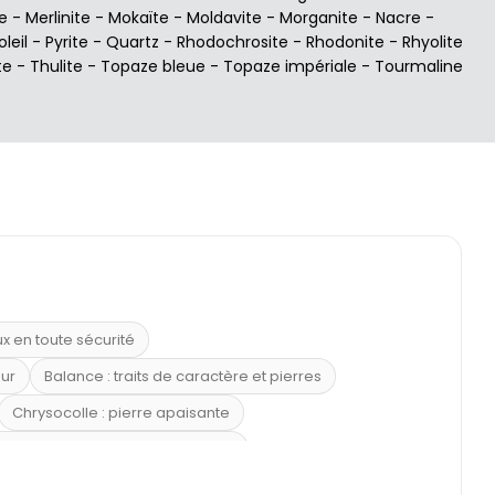
e
-
Merlinite
-
Mokaïte
-
Moldavite
-
Morganite
-
Nacre
-
oleil
-
Pyrite
-
Quartz
-
Rhodochrosite
-
Rhodonite
-
Rhyolite
te
-
Thulite
-
Topaze bleue
-
Topaze impériale
-
Tourmaline
ux en toute sécurité
eur
Balance : traits de caractère et pierres
Chrysocolle : pierre apaisante
 placer la citrine dans la maison
e : douceur et apaisement