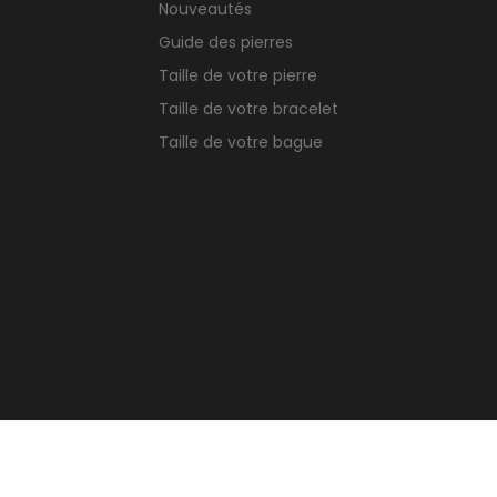
Nouveautés
Guide des pierres
Taille de votre pierre
Taille de votre bracelet
Taille de votre bague
TikTok
© Copyright 2026 Crea-stones.com
rest
Instagram