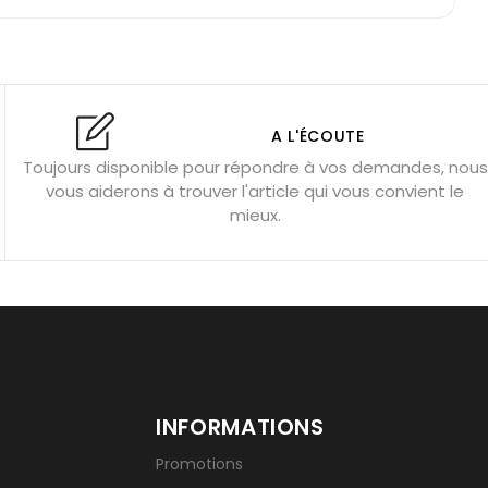
: propriétés et précautions
Citrine : propriétés magiques
l’amour
Dormir avec l’œil de tigre ?
Dormir avec des pierres
res
Fluorite : pierre la plus colorée
A L'ÉCOUTE
Toujours disponible pour répondre à vos demandes, nous
tion
Bracelets de perles pour homme
vous aiderons à trouver l'article qui vous convient le
u’une gemme ?
Signification des pierres de naissance
mieux.
INFORMATIONS
Promotions