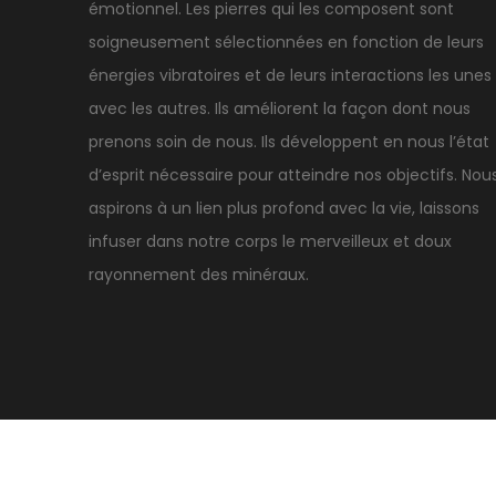
émotionnel. Les pierres qui les composent sont
soigneusement sélectionnées en fonction de leurs
énergies vibratoires et de leurs interactions les unes
avec les autres. Ils améliorent la façon dont nous
prenons soin de nous. Ils développent en nous l’état
d’esprit nécessaire pour atteindre nos objectifs. Nou
aspirons à un lien plus profond avec la vie, laissons
infuser dans notre corps le merveilleux et doux
rayonnement des minéraux.
A propos
Livraison et retour
Mentions légales